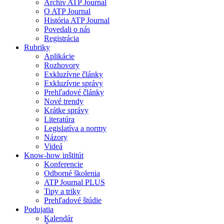
Archív ATP Journal
O ATP Journal
História ATP Journal
Povedali o nás
Registrácia
Rubriky
Aplikácie
Rozhovory
Exkluzívne články
Exkluzívne správy
Prehľadové články
Nové trendy
Krátke správy
Literatúra
Legislatíva a normy
Názory
Videá
Know-how inštitút
Konferencie
Odborné školenia
ATP Journal PLUS
Tipy a triky
Prehľadové štúdie
Podujatia
Kalendár