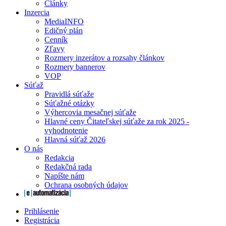
Články
Inzercia
MediaINFO
Edičný plán
Cenník
Zľavy
Rozmery inzerátov a rozsahy článkov
Rozmery bannerov
VOP
Súťaž
Pravidlá súťaže
Súťažné otázky
Výhercovia mesačnej súťaže
Hlavné ceny Čitateľskej súťaže za rok 2025 -
vyhodnotenie
Hlavná súťaž 2026
O nás
Redakcia
Redakčná rada
Napíšte nám
Ochrana osobných údajov
Prihlásenie
Registrácia