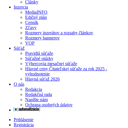
Články
Inzercia
MediaINFO
Edičný plán
Cenník
Zľavy
Rozmery inzerátov a rozsahy článkov
Rozmery bannerov
VOP
Súťaž
Pravidlá súťaže
Súťažné otázky
Výhercovia mesačnej súťaže
Hlavné ceny Čitateľskej súťaže za rok 2025 -
vyhodnotenie
Hlavná súťaž 2026
O nás
Redakcia
Redakčná rada
Napíšte nám
Ochrana osobných údajov
Prihlásenie
Registrácia