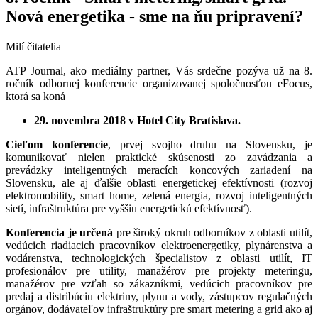
Nová energetika - sme na ňu pripravení?
Milí čitatelia
ATP Journal, ako mediálny partner, Vás srdečne pozýva už na 8.
ročník odbornej konferencie organizovanej spoločnosťou eFocus,
ktorá sa koná
29. novembra 2018 v Hotel City Bratislava.
Cieľom konferencie
, prvej svojho druhu na Slovensku, je
komunikovať nielen praktické skúsenosti zo zavádzania a
prevádzky inteligentných meracích koncových zariadení na
Slovensku, ale aj ďalšie oblasti energetickej efektívnosti (rozvoj
elektromobility, smart home, zelená energia, rozvoj inteligentných
sietí, infraštruktúra pre vyššiu energetickú efektívnosť).
Konferencia je určená
pre široký okruh odborníkov z oblasti utilít,
vedúcich riadiacich pracovníkov elektroenergetiky, plynárenstva a
vodárenstva, technologických špecialistov z oblasti utilít, IT
profesionálov pre utility, manažérov pre projekty meteringu,
manažérov pre vzťah so zákazníkmi, vedúcich pracovníkov pre
predaj a distribúciu elektriny, plynu a vody, zástupcov regulačných
orgánov, dodávateľov infraštruktúry pre smart metering a grid ako aj