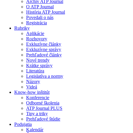
Archív ATP Journal
O ATP Journal
História ATP Journal
Povedali o nás
Registrácia
Rubriky
Aplikácie
Rozhovory
Exkluzívne články
Exkluzívne správy
Prehľadové články
Nové trendy
Krátke správy
Literatúra
Legislatíva a normy
Názory
Videá
Know-how inštitút
Konferencie
Odborné školenia
ATP Journal PLUS
Tipy a triky
Prehľadové štúdie
Podujatia
Kalendár