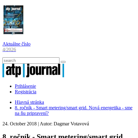
Aktuálne číslo
4/2026
Prihlásenie
Registrácia
Hlavná stránka
8. ročník - Smart metering/smart grid. Nová energetika - sme
na ňu pripravení?
24. October 2018
| Autor:
Dagmar Votavová
8. ročník - Smart metering/smart grid.