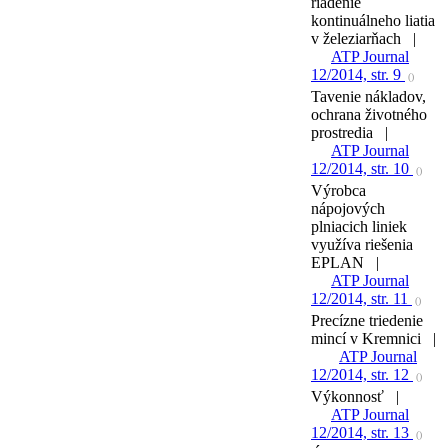
riadenie
kontinuálneho liatia
v železiarňach |
ATP Journal
12/2014, str. 9
()
Tavenie nákladov,
ochrana životného
prostredia |
ATP Journal
12/2014, str. 10
()
Výrobca
nápojových
plniacich liniek
využíva riešenia
EPLAN |
ATP Journal
12/2014, str. 11
()
Precízne triedenie
mincí v Kremnici |
ATP Journal
12/2014, str. 12
()
Výkonnosť |
ATP Journal
12/2014, str. 13
()