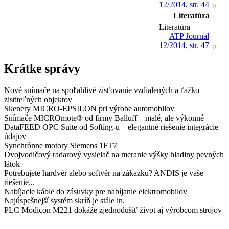
12/2014, str. 44
()
Literatúra
Literatúra |
ATP Journal
12/2014, str. 47
()
Krátke správy
Nové snímače na spoľahlivé zisťovanie vzdialených a ťažko
zistiteľných objektov
Skenery MICRO-EPSILON pri výrobe automobilov
Snímače MICROmote® od firmy Balluff – malé, ale výkonné
DataFEED OPC Suite od Softing-u – elegantné riešenie integrácie
údajov
Synchrónne motory Siemens 1FT7
Dvojvodičový radarový vysielač na meranie výšky hladiny pevných
látok
Potrebujete hardvér alebo softvér na zákazku? ANDIS je vaše
riešenie...
Nabíjacie káble do zásuvky pre nabíjanie elektromobilov
Najúspešnejší systém skríň je stále in.
PLC Modicon M221 dokáže zjednodušiť život aj výrobcom strojov