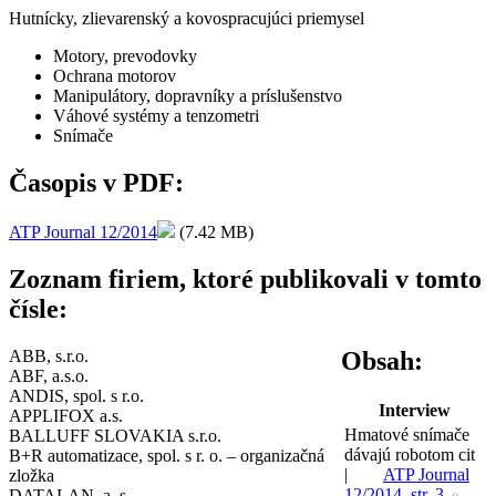
Hutnícky, zlievarenský a kovospracujúci priemysel
Motory, prevodovky
Ochrana motorov
Manipulátory, dopravníky a príslušenstvo
Váhové systémy a tenzometri
Snímače
Časopis v PDF:
ATP Journal 12/2014
(7.42 MB)
Zoznam firiem, ktoré publikovali v tomto
čísle:
ABB, s.r.o.
Obsah:
ABF, a.s.o.
ANDIS, spol. s r.o.
Interview
APPLIFOX a.s.
Hmatové snímače
BALLUFF SLOVAKIA s.r.o.
dávajú robotom cit
B+R automatizace, spol. s r. o. – organizačná
|
ATP Journal
zložka
12/2014, str. 3
DATALAN, a. s.