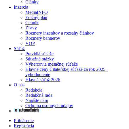
Články
Inzercia
MediaINFO
Edičný plán
Cenník
Zľavy
Rozmery inzerátov a rozsahy článkov
Rozmery bannerov
VOP
Súťaž
Pravidlá súťaže
Súťažné otázky
Výhercovia mesačnej súťaže
Hlavné ceny Čitateľskej súťaže za rok 2025 -
vyhodnotenie
Hlavná súťaž 2026
O nás
Redakcia
Redakčná rada
Napíšte nám
Ochrana osobných údajov
Prihlásenie
Registrácia