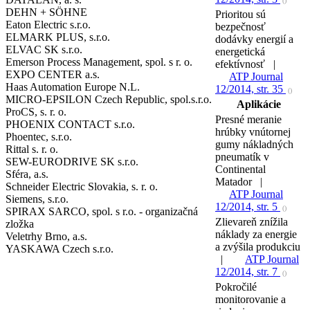
()
DEHN + SÖHNE
Prioritou sú
Eaton Electric s.r.o.
bezpečnosť
ELMARK PLUS, s.r.o.
dodávky energií a
ELVAC SK s.r.o.
energetická
Emerson Process Management, spol. s r. o.
efektívnosť |
EXPO CENTER a.s.
ATP Journal
Haas Automation Europe N.L.
12/2014, str. 35
()
MICRO-EPSILON Czech Republic, spol.s.r.o.
Aplikácie
ProCS, s. r. o.
Presné meranie
PHOENIX CONTACT s.r.o.
hrúbky vnútornej
Phoentec, s.r.o.
gumy nákladných
Rittal s. r. o.
pneumatík v
SEW-EURODRIVE SK s.r.o.
Continental
Sféra, a.s.
Matador |
Schneider Electric Slovakia, s. r. o.
ATP Journal
Siemens, s.r.o.
12/2014, str. 5
()
SPIRAX SARCO, spol. s r.o. - organizačná
Zlievareň znížila
zložka
náklady za energie
Veletrhy Brno, a.s.
a zvýšila produkciu
YASKAWA Czech s.r.o.
|
ATP Journal
12/2014, str. 7
()
Pokročilé
monitorovanie a