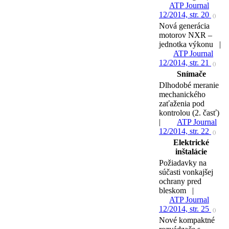
ATP Journal
12/2014, str. 20
()
Nová generácia
motorov NXR –
jednotka výkonu |
ATP Journal
12/2014, str. 21
()
Snímače
Dlhodobé meranie
mechanického
zaťaženia pod
kontrolou (2. časť)
|
ATP Journal
12/2014, str. 22
()
Elektrické
inštalácie
Požiadavky na
súčasti vonkajšej
ochrany pred
bleskom |
ATP Journal
12/2014, str. 25
()
Nové kompaktné