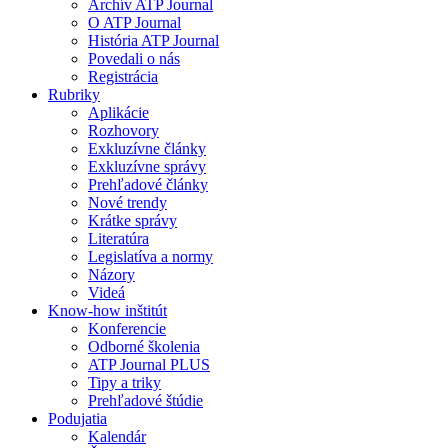
Archív ATP Journal
O ATP Journal
História ATP Journal
Povedali o nás
Registrácia
Rubriky
Aplikácie
Rozhovory
Exkluzívne články
Exkluzívne správy
Prehľadové články
Nové trendy
Krátke správy
Literatúra
Legislatíva a normy
Názory
Videá
Know-how inštitút
Konferencie
Odborné školenia
ATP Journal PLUS
Tipy a triky
Prehľadové štúdie
Podujatia
Kalendár