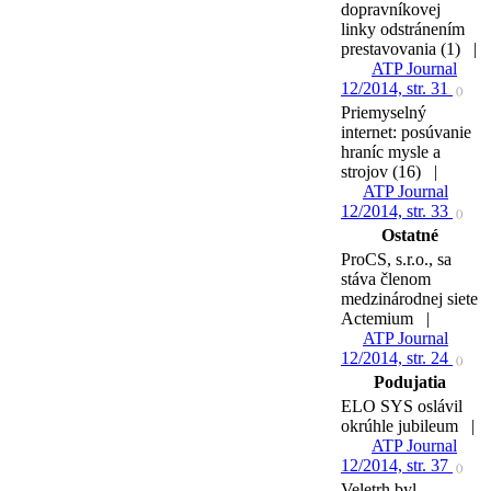
dopravníkovej
linky odstránením
prestavovania (1) |
ATP Journal
12/2014, str. 31
()
Priemyselný
internet: posúvanie
hraníc mysle a
strojov (16) |
ATP Journal
12/2014, str. 33
()
Ostatné
ProCS, s.r.o., sa
stáva členom
medzinárodnej siete
Actemium |
ATP Journal
12/2014, str. 24
()
Podujatia
ELO SYS oslávil
okrúhle jubileum |
ATP Journal
12/2014, str. 37
()
Veletrh byl