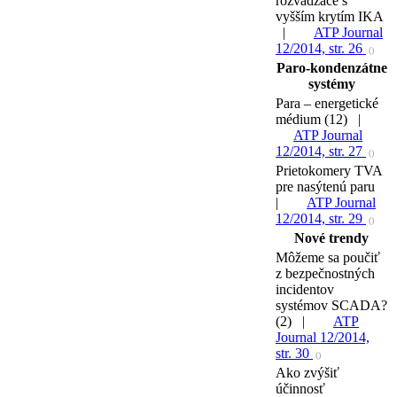
rozvádzače s
vyšším krytím IKA
|
ATP Journal
12/2014, str. 26
()
Paro-kondenzátne
systémy
Para – energetické
médium (12) |
ATP Journal
12/2014, str. 27
()
Prietokomery TVA
pre nasýtenú paru
|
ATP Journal
12/2014, str. 29
()
Nové trendy
Môžeme sa poučiť
z bezpečnostných
incidentov
systémov SCADA?
(2) |
ATP
Journal 12/2014,
str. 30
()
Ako zvýšiť
účinnosť