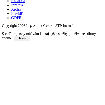
Redakcia
Inzercia
Archív
Pravidlá
GDPR
Copyright 2026 Ing. Anton Gérer – ATP Journal
S cieľom poskytnúť vám čo najlepšie služby používame súbory
cookie.
Súhlasím