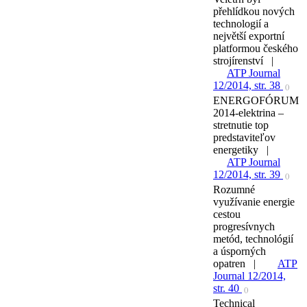
přehlídkou nových
technologií a
největší exportní
platformou českého
strojírenství |
ATP Journal
12/2014, str. 38
()
ENERGOFÓRUM
2014-elektrina –
stretnutie top
predstaviteľov
energetiky |
ATP Journal
12/2014, str. 39
()
Rozumné
využívanie energie
cestou
progresívnych
metód, technológií
a úsporných
opatren |
ATP
Journal 12/2014,
str. 40
()
Technical