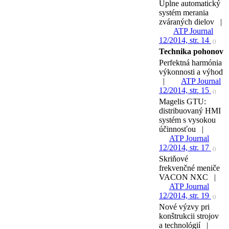
Úplne automatický
systém merania
zváraných dielov |
ATP Journal
12/2014, str. 14
()
Technika pohonov
Perfektná harmónia
výkonnosti a výhod
|
ATP Journal
12/2014, str. 15
()
Magelis GTU:
distribuovaný HMI
systém s vysokou
účinnosťou |
ATP Journal
12/2014, str. 17
()
Skriňové
frekvenčné meniče
VACON NXC |
ATP Journal
12/2014, str. 19
()
Nové výzvy pri
konštrukcii strojov
a technológií |