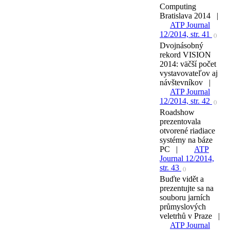
Computing
Bratislava 2014 |
ATP Journal
12/2014, str. 41
()
Dvojnásobný
rekord VISION
2014: väčší počet
vystavovateľov aj
návštevníkov |
ATP Journal
12/2014, str. 42
()
Roadshow
prezentovala
otvorené riadiace
systémy na báze
PC |
ATP
Journal 12/2014,
str. 43
()
Buďte vidět a
prezentujte sa na
souboru jarních
průmyslových
veletrhů v Praze |
ATP Journal