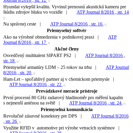
Journal 8/2016 , str. 12
()
Hyundai vylepšil kvalitu. Vyvinul prenosnú akustickú kameru pre
štúdiu zdrojov hluku vo vozidle |
ATP Journal 8/2016 , str. 14
()
Na správnej ceste |
ATP Journal 8/2016 , str. 16
()
Priemyselný softvér
Ako na výrobné obmedzenia v podnikovej praxi |
ATP
Journal 8/2016 , str. 17
()
Akčné členy
Osvedčený multitalent SIPART PS2 |
ATP Journal 8/2016 ,
str. 18
()
Priemyselné armatúry LDM – 25 rokov na trhu |
ATP Journal
8/2016 , str. 20
()
Ham-Let – spoľahlivý partner aj v chemickom priemysle |
ATP Journal 8/2016 , str. 22
()
Prevádzkové meracie prístroje
První procesní 80 GHz radarový hladinoměr pro měření kapalin
s nejmenší anténou na světě |
ATP Journal 8/2016 , str. 24
()
Priemyselná komunikácia
Revolučné zásuvné konektory pre DPS |
ATP Journal 8/2016
, str. 26
()
Využitie RFID v automotive pri výrobe vetracích systémov |