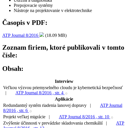
Údržba a diagnostika
Prepojovacie systémy
Nástroje na projektovanie v elektrotechnike
Časopis v PDF:
ATP Journal 8/2016
(18.09 MB)
Zoznam firiem, ktoré publikovali v tomto
čísle:
Obsah:
Interview
Veľkou výzvou priemyselného cloudu je kybernetická bezpečnosť
|
ATP Journal 8/2016 , str. 4
()
Aplikácie
Redundantný systém riadenia lanovej dopravy |
ATP Journal
8/2016 , str. 6
()
Projekt veľkej migrácie |
ATP Journal 8/2016 , str. 10
()
Zvýšenie účinnosti v prevádzke skladovania chemikálií |
ATP