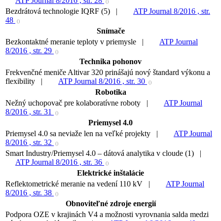
ATP Journal 8/2016 , str. 28
()
Bezdrátová technologie IQRF (5) |
ATP Journal 8/2016 , str.
48
()
Snímače
Bezkontaktné meranie teploty v priemysle |
ATP Journal
8/2016 , str. 29
()
Technika pohonov
Frekvenčné meniče Altivar 320 prinášajú nový štandard výkonu a
flexibility |
ATP Journal 8/2016 , str. 30
()
Robotika
Nežný uchopovač pre kolaboratívne roboty |
ATP Journal
8/2016 , str. 31
()
Priemysel 4.0
Priemysel 4.0 sa neviaže len na veľké projekty |
ATP Journal
8/2016 , str. 32
()
Smart Industry/Priemysel 4.0 – dátová analytika v cloude (1) |
ATP Journal 8/2016 , str. 36
()
Elektrické inštalácie
Reflektometrické meranie na vedení 110 kV |
ATP Journal
8/2016 , str. 38
()
Obnoviteľné zdroje energií
Podpora OZE v krajinách V4 a možnosti vyrovnania salda medzi