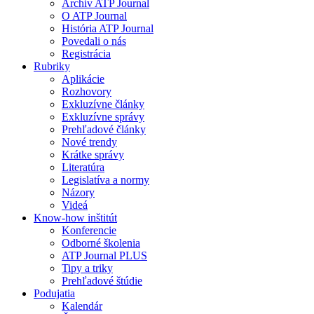
Archív ATP Journal
O ATP Journal
História ATP Journal
Povedali o nás
Registrácia
Rubriky
Aplikácie
Rozhovory
Exkluzívne články
Exkluzívne správy
Prehľadové články
Nové trendy
Krátke správy
Literatúra
Legislatíva a normy
Názory
Videá
Know-how inštitút
Konferencie
Odborné školenia
ATP Journal PLUS
Tipy a triky
Prehľadové štúdie
Podujatia
Kalendár