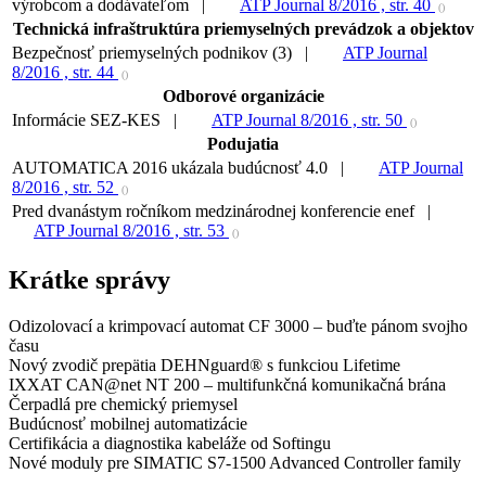
výrobcom a dodávateľom |
ATP Journal 8/2016 , str. 40
()
Technická infraštruktúra priemyselných prevádzok a objektov
Bezpečnosť priemyselných podnikov (3) |
ATP Journal
8/2016 , str. 44
()
Odborové organizácie
Informácie SEZ-KES |
ATP Journal 8/2016 , str. 50
()
Podujatia
AUTOMATICA 2016 ukázala budúcnosť 4.0 |
ATP Journal
8/2016 , str. 52
()
Pred dvanástym ročníkom medzinárodnej konferencie enef |
ATP Journal 8/2016 , str. 53
()
Krátke správy
Odizolovací a krimpovací automat CF 3000 – buďte pánom svojho
času
Nový zvodič prepätia DEHNguard® s funkciou Lifetime
IXXAT CAN@net NT 200 – multifunkčná komunikačná brána
Čerpadlá pre chemický priemysel
Budúcnosť mobilnej automatizácie
Certifikácia a diagnostika kabeláže od Softingu
Nové moduly pre SIMATIC S7-1500 Advanced Controller family