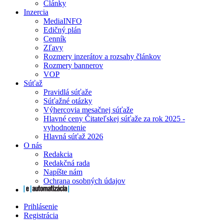
Články
Inzercia
MediaINFO
Edičný plán
Cenník
Zľavy
Rozmery inzerátov a rozsahy článkov
Rozmery bannerov
VOP
Súťaž
Pravidlá súťaže
Súťažné otázky
Výhercovia mesačnej súťaže
Hlavné ceny Čitateľskej súťaže za rok 2025 -
vyhodnotenie
Hlavná súťaž 2026
O nás
Redakcia
Redakčná rada
Napíšte nám
Ochrana osobných údajov
Prihlásenie
Registrácia