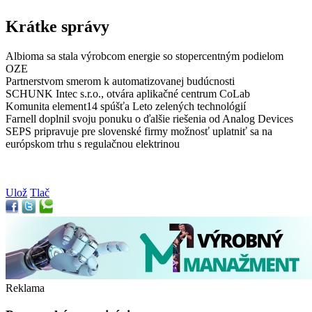
Krátke správy
Albioma sa stala výrobcom energie so stopercentným podielom
OZE
Partnerstvom smerom k automatizovanej budúcnosti
SCHUNK Intec s.r.o., otvára aplikačné centrum CoLab
Komunita element14 spúšťa Leto zelených technológií
Farnell doplnil svoju ponuku o ďalšie riešenia od Analog Devices
SEPS pripravuje pre slovenské firmy možnosť uplatniť sa na
európskom trhu s regulačnou elektrinou
Ulož
Tlač
Reklama