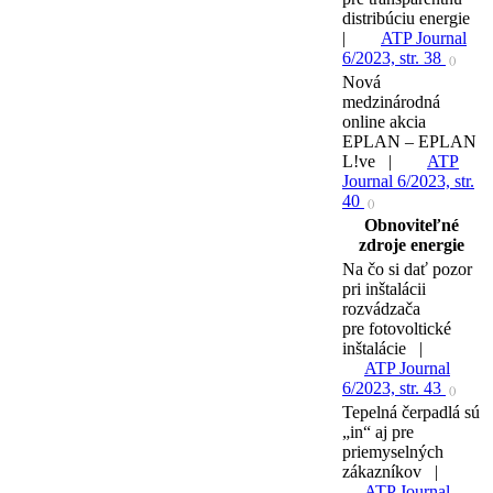
distribúciu energie
|
ATP Journal
6/2023, str. 38
()
Nová
medzinárodná
online akcia
EPLAN – EPLAN
L!ve |
ATP
Journal 6/2023, str.
40
()
Obnoviteľné
zdroje energie
Na čo si dať pozor
pri inštalácii
rozvádzača
pre fotovoltické
inštalácie |
ATP Journal
6/2023, str. 43
()
Tepelná čerpadlá sú
„in“ aj pre
priemyselných
zákazníkov |
ATP Journal