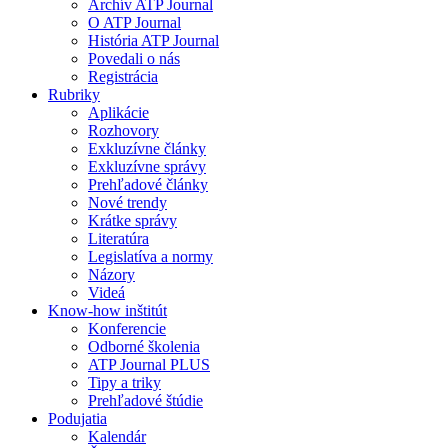
Archív ATP Journal
O ATP Journal
História ATP Journal
Povedali o nás
Registrácia
Rubriky
Aplikácie
Rozhovory
Exkluzívne články
Exkluzívne správy
Prehľadové články
Nové trendy
Krátke správy
Literatúra
Legislatíva a normy
Názory
Videá
Know-how inštitút
Konferencie
Odborné školenia
ATP Journal PLUS
Tipy a triky
Prehľadové štúdie
Podujatia
Kalendár