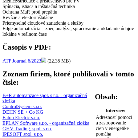
Meniče/striedače a príslušenstvo pre FV
Spínacia, istiaca a inštalačná technika
Ochrana MaR proti prepätiu
Revízie a elektorinštalácie
Priemyselné cloudové zariadenia a služby
Edge automatizácia – zber, analýza, spracovanie a ukladanie údajov
lokálne v reálnom čase
Časopis v PDF:
ATP Journal 6/2023
(22.35 MB)
Zoznam firiem, ktoré publikovali v tomto
čísle:
B+R automatizace spol. s r.o. - organizačná
Obsah:
zložka
ControlSystem s.r.o.
Interview
DEHN SE + Co KG
Adresnosť pomoci
Eaton Electric s.r.o.
a zastropovanie
EPLAN Software s.r.o. - organizačná zložka
cien v energetike
GHV Trading, spol. s r.o.
pomáha
IPESOFT spol. s r.o.