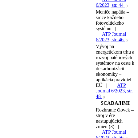
6/2023, str. 44
()
Meniče napätia –
srdce každého
fotovoltického
systému |
ATP Journal
6/2023, str. 46
()
Vývoj na
energetickom trhu a
rozvoj batériových
systémov na ceste k
dekarbonizácii
ekonomiky –
aplikácia pravidiel
EÚ |
ATP
Journal 6/2023, str.
48
()
SCADA/HMI
Rozhranie človek –
stroj v ére
nastupujúcich
zmien (3) |
ATP Journal
6/2023, str. 56