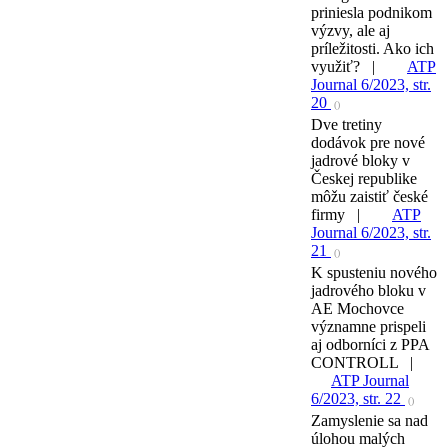
priniesla podnikom
výzvy, ale aj
príležitosti. Ako ich
využiť? |
ATP
Journal 6/2023, str.
20
()
Dve tretiny
dodávok pre nové
jadrové bloky v
Českej republike
môžu zaistiť české
firmy |
ATP
Journal 6/2023, str.
21
()
K spusteniu nového
jadrového bloku v
AE Mochovce
významne prispeli
aj odborníci z PPA
CONTROLL |
ATP Journal
6/2023, str. 22
()
Zamyslenie sa nad
úlohou malých