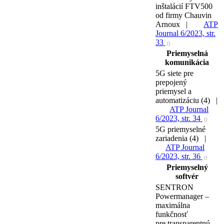
inštalácií FTV500
od firmy Chauvin
Arnoux |
ATP
Journal 6/2023, str.
33
()
Priemyselná
komunikácia
5G siete pre
prepojený
priemysel a
automatizáciu (4) |
ATP Journal
6/2023, str. 34
()
5G priemyselné
zariadenia (4) |
ATP Journal
6/2023, str. 36
()
Priemyselný
softvér
SENTRON
Powermanager –
maximálna
funkčnosť
pre transparentnú