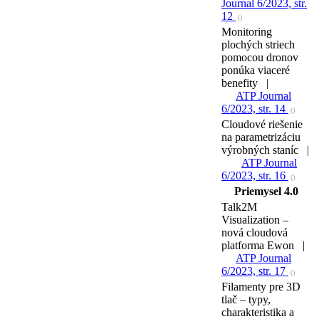
Journal 6/2023, str.
12
()
Monitoring
plochých striech
pomocou dronov
ponúka viaceré
benefity |
ATP Journal
6/2023, str. 14
()
Cloudové riešenie
na parametrizáciu
výrobných staníc |
ATP Journal
6/2023, str. 16
()
Priemysel 4.0
Talk2M
Visualization –
nová cloudová
platforma Ewon |
ATP Journal
6/2023, str. 17
()
Filamenty pre 3D
tlač – typy,
charakteristika a