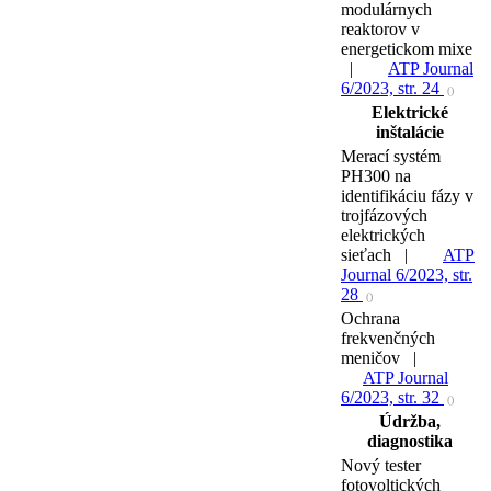
modulárnych
reaktorov v
energetickom mixe
|
ATP Journal
6/2023, str. 24
()
Elektrické
inštalácie
Merací systém
PH300 na
identifikáciu fázy v
trojfázových
elektrických
sieťach |
ATP
Journal 6/2023, str.
28
()
Ochrana
frekvenčných
meničov |
ATP Journal
6/2023, str. 32
()
Údržba,
diagnostika
Nový tester
fotovoltických