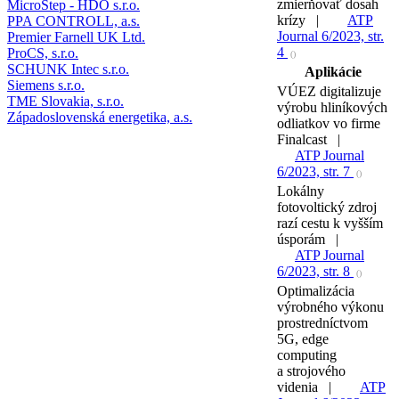
zmierňovať dosah
MicroStep - HDO s.r.o.
krízy |
ATP
PPA CONTROLL, a.s.
Journal 6/2023, str.
Premier Farnell UK Ltd.
4
ProCS, s.r.o.
()
SCHUNK Intec s.r.o.
Aplikácie
Siemens s.r.o.
VÚEZ digitalizuje
TME Slovakia, s.r.o.
výrobu hliníkových
Západoslovenská energetika, a.s.
odliatkov vo firme
Finalcast |
ATP Journal
6/2023, str. 7
()
Lokálny
fotovoltický zdroj
razí cestu k vyšším
úsporám |
ATP Journal
6/2023, str. 8
()
Optimalizácia
výrobného výkonu
prostredníctvom
5G, edge
computing
a strojového
videnia |
ATP