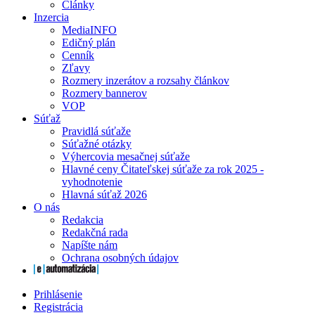
Články
Inzercia
MediaINFO
Edičný plán
Cenník
Zľavy
Rozmery inzerátov a rozsahy článkov
Rozmery bannerov
VOP
Súťaž
Pravidlá súťaže
Súťažné otázky
Výhercovia mesačnej súťaže
Hlavné ceny Čitateľskej súťaže za rok 2025 -
vyhodnotenie
Hlavná súťaž 2026
O nás
Redakcia
Redakčná rada
Napíšte nám
Ochrana osobných údajov
Prihlásenie
Registrácia