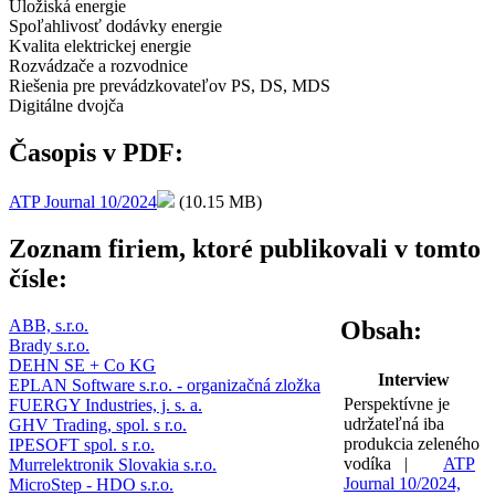
Úložiská energie
Spoľahlivosť dodávky energie
Kvalita elektrickej energie
Rozvádzače a rozvodnice
Riešenia pre prevádzkovateľov PS, DS, MDS
Digitálne dvojča
Časopis v PDF:
ATP Journal 10/2024
(10.15 MB)
Zoznam firiem, ktoré publikovali v tomto
čísle:
ABB, s.r.o.
Obsah:
Brady s.r.o.
DEHN SE + Co KG
Interview
EPLAN Software s.r.o. - organizačná zložka
Perspektívne je
FUERGY Industries, j. s. a.
udržateľná iba
GHV Trading, spol. s r.o.
produkcia zeleného
IPESOFT spol. s r.o.
vodíka |
ATP
Murrelektronik Slovakia s.r.o.
Journal 10/2024,
MicroStep - HDO s.r.o.