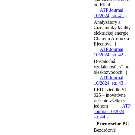
od Rittal |
ATP Journal
10/2024, str. 41
()
Analyzátory a
záznamníky kvality
elektrickej energie
Chauvin Arnoux a
Elecnova |
ATP Journal
10/2024, str. 42
()
Dostatočná
vzdialenosť „s” pri
bleskozvodoch |
ATP Journal
10/2024, str. 43
()
LED svietidlo SL
025 – inovatívne
riešenie všetko v
jednom |
ATP
Journal 10/2024,
str. 44
()
Priemyselné PC
Bezdrôtové