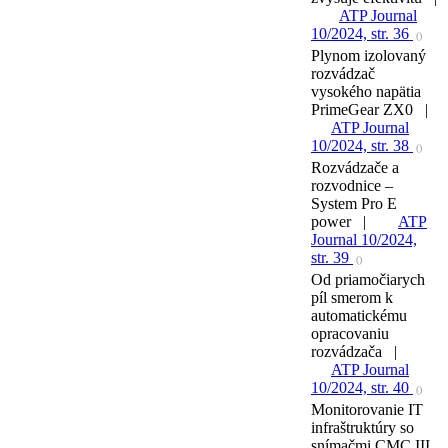
ATP Journal
10/2024, str. 36
()
Plynom izolovaný
rozvádzač
vysokého napätia
PrimeGear ZX0 |
ATP Journal
10/2024, str. 38
()
Rozvádzače a
rozvodnice –
System Pro E
power |
ATP
Journal 10/2024,
str. 39
()
Od priamočiarych
píl smerom k
automatickému
opracovaniu
rozvádzača |
ATP Journal
10/2024, str. 40
()
Monitorovanie IT
infraštruktúry so
snímačmi CMC III