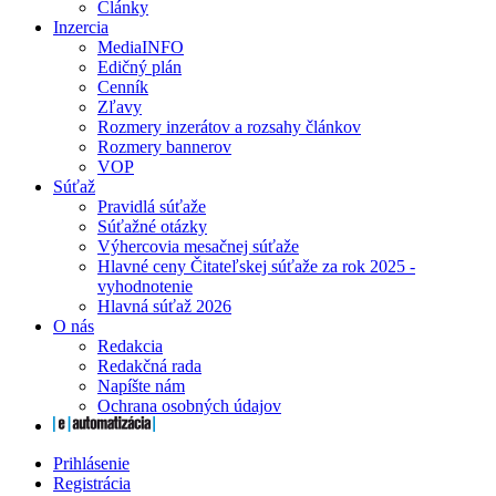
Články
Inzercia
MediaINFO
Edičný plán
Cenník
Zľavy
Rozmery inzerátov a rozsahy článkov
Rozmery bannerov
VOP
Súťaž
Pravidlá súťaže
Súťažné otázky
Výhercovia mesačnej súťaže
Hlavné ceny Čitateľskej súťaže za rok 2025 -
vyhodnotenie
Hlavná súťaž 2026
O nás
Redakcia
Redakčná rada
Napíšte nám
Ochrana osobných údajov
Prihlásenie
Registrácia