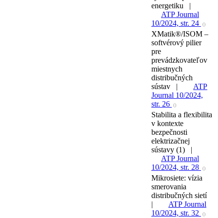
energetiku |
ATP Journal
10/2024, str. 24
()
XMatik®/ISOM –
softvérový pilier
pre
prevádzkovateľov
miestnych
distribučných
sústav |
ATP
Journal 10/2024,
str. 26
()
Stabilita a flexibilita
v kontexte
bezpečnosti
elektrizačnej
sústavy (1) |
ATP Journal
10/2024, str. 28
()
Mikrosiete: vízia
smerovania
distribučných sietí
|
ATP Journal
10/2024, str. 32
()