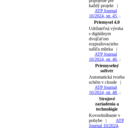
pripojenie pre
každý projekt |
ATP Journal
10/2024, str. 45
()
Priemysel 4.0
Udržateľná výroba
s digitálnym
dvojčaťom
rozprašovacieho
sušiča mlieka |
ATP Journal
10/2024, str. 46
()
Priemyselný
softvér
Automatická tvorba
schém v cloude |
ATP Journal
10/2024, str. 48
()
Strojové
zariadenia a
technológie
Kovoobrábanie v
pohybe |
ATP
Journal 10/2024,