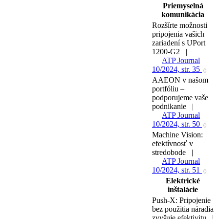
Priemyselná
komunikácia
Rozšírte možnosti
pripojenia vašich
zariadení s UPort
1200-G2 |
ATP Journal
10/2024, str. 35
()
AAEON v našom
portfóliu –
podporujeme vaše
podnikanie |
ATP Journal
10/2024, str. 50
()
Machine Vision:
efektívnosť v
stredobode |
ATP Journal
10/2024, str. 51
()
Elektrické
inštalácie
Push-X: Pripojenie
bez použitia náradia
zvyšuje efektivitu |