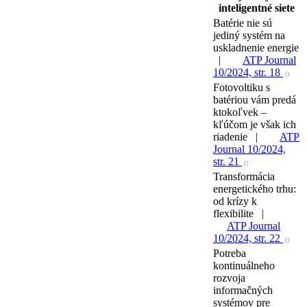
inteligentné siete
Batérie nie sú
jediný systém na
uskladnenie energie
|
ATP Journal
10/2024, str. 18
()
Fotovoltiku s
batériou vám predá
ktokoľvek –
kľúčom je však ich
riadenie |
ATP
Journal 10/2024,
str. 21
()
Transformácia
energetického trhu:
od krízy k
flexibilite |
ATP Journal
10/2024, str. 22
()
Potreba
kontinuálneho
rozvoja
informačných
systémov pre