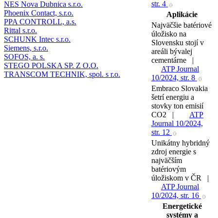
str. 4
NES Nova Dubnica s.r.o.
()
Phoenix Contact, s.r.o.
Aplikácie
PPA CONTROLL, a.s.
Najväčšie batériové
Rittal s.r.o.
úložisko na
SCHUNK Intec s.r.o.
Slovensku stojí v
Siemens, s.r.o.
areáli bývalej
SOFOS, a. s.
cementárne |
STEGO POLSKA SP. Z O.O.
ATP Journal
TRANSCOM TECHNIK, spol. s r.o.
10/2024, str. 8
()
Embraco Slovakia
šetrí energiu a
stovky ton emisií
CO2 |
ATP
Journal 10/2024,
str. 12
()
Unikátny hybridný
zdroj energie s
najväčším
batériovým
úložiskom v ČR |
ATP Journal
10/2024, str. 16
()
Energetické
systémy a