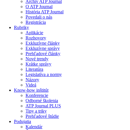
Archív ATP Journal
O ATP Journal
História ATP Journal
Povedali o nás
Registrácia
Rubriky
Aplikácie
Rozhovory
Exkluzívne články
Exkluzívne správy
Prehľadové články
Nové trendy
Krátke správy
Literatúra
Legislatíva a normy
Názory
Videá
Know-how inštitút
Konferencie
Odborné školenia
ATP Journal PLUS
Tipy a triky
Prehľadové štúdie
Podujatia
Kalendár