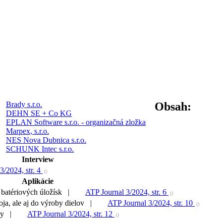
Brady s.r.o.
Obsah:
DEHN SE + Co KG
EPLAN Software s.r.o. - organizačná zložka
Marpex, s.r.o.
NES Nova Dubnica s.r.o.
SCHUNK Intec s.r.o.
Interview
3/2024, str. 4
()
Aplikácie
h batériových úložísk |
ATP Journal 3/2024, str. 6
()
oja, ale aj do výroby dielov |
ATP Journal 3/2024, str. 10
()
ony |
ATP Journal 3/2024, str. 12
()