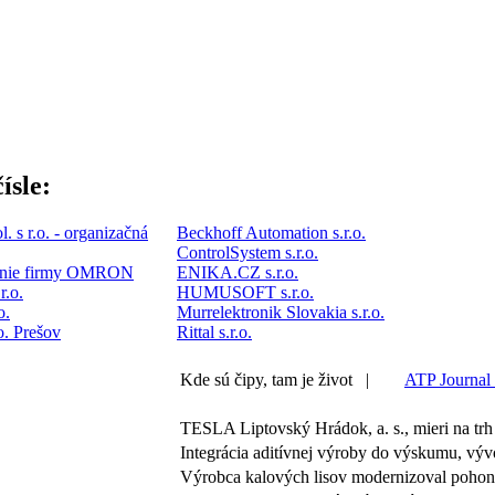
ísle:
. s r.o. - organizačná
Beckhoff Automation s.r.o.
ControlSystem s.r.o.
penie firmy OMRON
ENIKA.CZ s.r.o.
r.o.
HUMUSOFT s.r.o.
o.
Murrelektronik Slovakia s.r.o.
. Prešov
Rittal s.r.o.
Kde sú čipy, tam je život |
ATP Journal 
TESLA Liptovský Hrádok, a. s., mieri na tr
Integrácia aditívnej výroby do výskumu, výv
Výrobca kalových lisov modernizoval poh