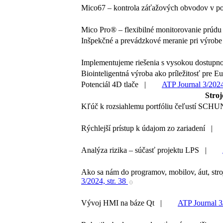
Mico67 – kontrola záťažových obvodov v 
Mico Pro® – flexibilné monitorovanie pr
Inšpekčné a prevádzkové meranie pri výrob
Implementujeme riešenia s vysokou dostup
Biointeligentná výroba ako príležitosť pre 
Potenciál 4D tlače |
ATP Journal 3/2024
Stroj
Kľúč k rozsiahlemu portfóliu čeľustí S
Rýchlejší prístup k údajom zo zariadení |
Analýza rizika – súčasť projektu LPS |
Ako sa nám do programov, mobilov, áut, stro
3/2024, str. 38
()
Vývoj HMI na báze Qt |
ATP Journal 3