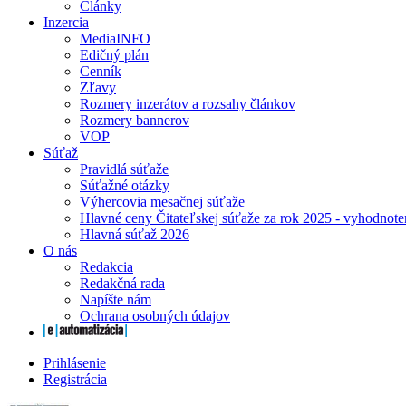
Články
Inzercia
MediaINFO
Edičný plán
Cenník
Zľavy
Rozmery inzerátov a rozsahy článkov
Rozmery bannerov
VOP
Súťaž
Pravidlá súťaže
Súťažné otázky
Výhercovia mesačnej súťaže
Hlavné ceny Čitateľskej súťaže za rok 2025 - vyhodnote
Hlavná súťaž 2026
O nás
Redakcia
Redakčná rada
Napíšte nám
Ochrana osobných údajov
Prihlásenie
Registrácia