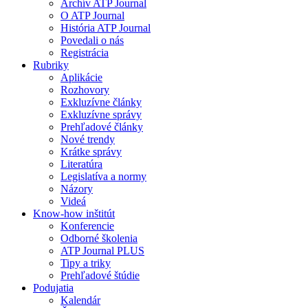
Archív ATP Journal
O ATP Journal
História ATP Journal
Povedali o nás
Registrácia
Rubriky
Aplikácie
Rozhovory
Exkluzívne články
Exkluzívne správy
Prehľadové články
Nové trendy
Krátke správy
Literatúra
Legislatíva a normy
Názory
Videá
Know-how inštitút
Konferencie
Odborné školenia
ATP Journal PLUS
Tipy a triky
Prehľadové štúdie
Podujatia
Kalendár