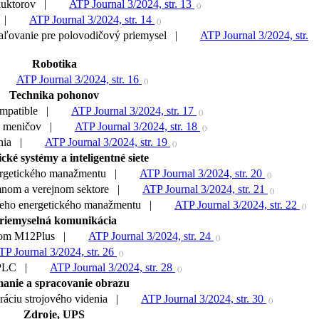
oduktorov |
ATP Journal 3/2024, str. 13
()
S |
ATP Journal 3/2024, str. 14
()
zbaľovanie pre polovodičový priemysel |
ATP Journal 3/2024, str.
Robotika
|
ATP Journal 3/2024, str. 16
()
Technika pohonov
ompatible |
ATP Journal 3/2024, str. 17
()
ch meničov |
ATP Journal 3/2024, str. 18
()
ženia |
ATP Journal 3/2024, str. 19
()
cké systémy a inteligentné siete
energetického manažmentu |
ATP Journal 3/2024, str. 20
()
omnom a verejnom sektore |
ATP Journal 3/2024, str. 21
()
pšieho energetického manažmentu |
ATP Journal 3/2024, str. 22
()
riemyselná komunikácia
torom M12Plus |
ATP Journal 3/2024, str. 24
()
TP Journal 3/2024, str. 26
()
HD-PLC |
ATP Journal 3/2024, str. 28
()
anie a spracovanie obrazu
gráciu strojového videnia |
ATP Journal 3/2024, str. 30
()
Zdroje, UPS