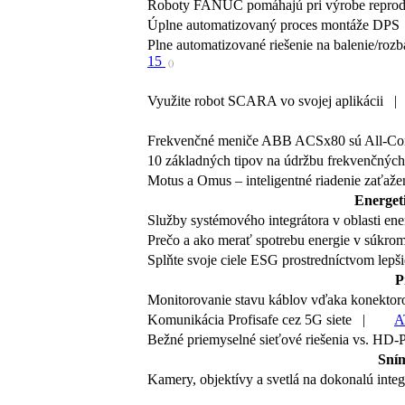
Roboty FANUC pomáhajú pri výrobe repr
Úplne automatizovaný proces montáže DP
Plne automatizované riešenie na balenie/ro
15
()
Využite robot SCARA vo svojej aplikácii 
Frekvenčné meniče ABB ACSx80 sú All-C
10 základných tipov na údržbu frekvenčný
Motus a Omus – inteligentné riadenie zaťa
Energeti
Služby systémového integrátora v oblasti 
Prečo a ako merať spotrebu energie v súkr
Splňte svoje ciele ESG prostredníctvom le
P
Monitorovanie stavu káblov vďaka konek
Komunikácia Profisafe cez 5G siete |
A
Bežné priemyselné sieťové riešenia vs. 
Sním
Kamery, objektívy a svetlá na dokonalú inte