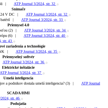
poli |
ATP Journal 3/2024, str. 32
()
Snímače
údu 24 V DC |
ATP Journal 3/2024, str. 32
()
e batérií |
ATP Journal 3/2024, str. 33
()
Priemysel 4.0
nosťou (2) |
ATP Journal 3/2024, str. 34
()
Európu (6) |
ATP Journal 3/2024, str. 40
()
, str. 43
()
ové zariadenia a technológie
CHUNK |
ATP Journal 3/2024, str. 35
()
Priemyselný softvér
ATP Journal 3/2024, str. 36
()
Elektrické inštalácie
ATP Journal 3/2024, str. 37
()
Umelá inteligencia
jov a podnikov dostala umelá inteligencia? (3) |
ATP Journal
SCADA/HMI
/2024, str. 46
()
Podujatia