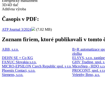
Energetický manažment
3D/4D tlač
Aditívna výroba
Časopis v PDF:
ATP Journal 3/2024
(7.02 MB)
Zoznam firiem, ktoré publikovali v tomto č
ABB, s.r.o.
B+R automatizace spol
zložka
DEHN SE + Co KG
ELSYS, s.r.o. zastú
FANUC Slovakia s.r.o.
GHV Trading, spol. s 
MICRO-EPSILON Czech Republic spol. s r.o.
MicroStep - HDO s.r.
Phoenix Contact, s.r.o.
PROCONT, spol. s r.o
Siemens, s.r.o.
Veletrhy Brno, a.s.