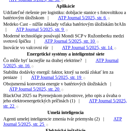
()
Aplikácie
Udržateľné riešenie pre logistiku: dobíjacie stanice s fotovoltikou a
batériovým úložiskom |
ATP Journal 5/2025, str. 6
()
Medeko Cast – nižšie náklady vďaka batériovým úložiskám brAIn
|
ATP Journal 5/2025, str. 9
()
Moderné technológie posúvajú Mondi SCP v Ružomberku medzi
svetovú špičku |
ATP Journal 5/2025, str. 10
()
Inovácie vo valcovni rúr |
ATP Journal 5/2025, str. 14
()
Energetické systémy a inteligentné siete
Čo môže byť lacnejšie na drahej elektrine? |
ATP Journal
5/2025, str. 16
()
Stabilita dodávky energií: faktor, ktorý sa nedá získať len za
peniaze |
ATP Journal 5/2025, str. 19
()
Obojsmerná konverzia energie v batériových úložiskách |
ATP Journal 5/2025, str. 20
()
BlackOut 2025 na Pyrenejskom polostrove, jeho opis a úvaha o
jeho elektroenergetických príčinách (1) |
ATP Journal 5/2025,
str. 22
()
Umelá inteligencia
Agenti umelej inteligencie zmenia tvár priemyslu (2) |
ATP
Journal 5/2025, str. 25
()
Elektrické inštalácie