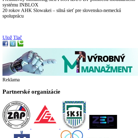
systému INBLOX
20 rokov AHK Slowakei – silná sieť pre slovensko-nemeckú
spoluprácu
Ulož
Tlač
Reklama
Partnerské organizácie