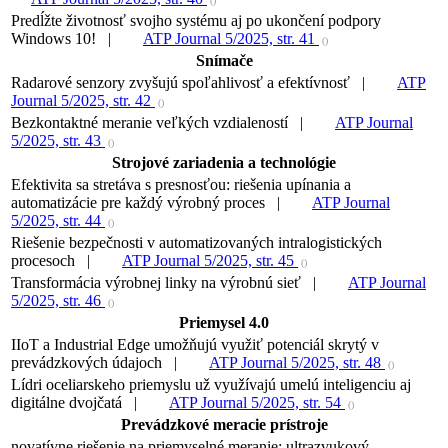
()
Predĺžte životnosť svojho systému aj po ukončení podpory
Windows 10! |
ATP Journal 5/2025, str. 41
()
Snímače
Radarové senzory zvyšujú spoľahlivosť a efektívnosť |
ATP
Journal 5/2025, str. 42
()
Bezkontaktné meranie veľkých vzdialeností |
ATP Journal
5/2025, str. 43
()
Strojové zariadenia a technológie
Efektivita sa stretáva s presnosťou: riešenia upínania a
automatizácie pre každý výrobný proces |
ATP Journal
5/2025, str. 44
()
Riešenie bezpečnosti v automatizovaných intralogistických
procesoch |
ATP Journal 5/2025, str. 45
()
Transformácia výrobnej linky na výrobnú sieť |
ATP Journal
5/2025, str. 46
()
Priemysel 4.0
IIoT a Industrial Edge umožňujú využiť potenciál skrytý v
prevádzkových údajoch |
ATP Journal 5/2025, str. 48
()
Lídri oceliarskeho priemyslu už využívajú umelú inteligenciu aj
digitálne dvojčatá |
ATP Journal 5/2025, str. 54
()
Prevádzkové meracie prístroje
novatívne riešenie na priemyselné meranie: ultrazvukový