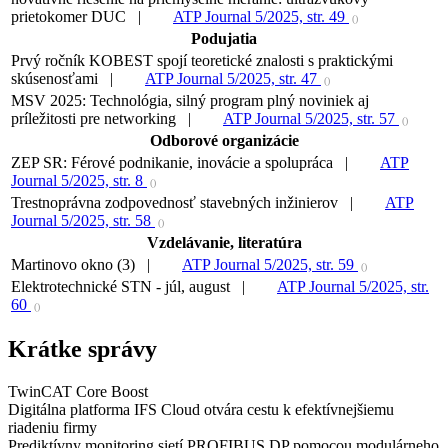
prietokomer DUC |
ATP Journal 5/2025, str. 49
()
Podujatia
Prvý ročník KOBEST spojí teoretické znalosti s praktickými
skúsenosťami |
ATP Journal 5/2025, str. 47
()
MSV 2025: Technológia, silný program plný noviniek aj
príležitosti pre networking |
ATP Journal 5/2025, str. 57
()
Odborové organizácie
ZEP SR: Férové podnikanie, inovácie a spolupráca |
ATP
Journal 5/2025, str. 8
()
Trestnoprávna zodpovednosť stavebných inžinierov |
ATP
Journal 5/2025, str. 58
()
Vzdelávanie, literatúra
Martinovo okno (3) |
ATP Journal 5/2025, str. 59
()
Elektrotechnické STN - júl, august |
ATP Journal 5/2025, str.
60
()
Krátke správy
TwinCAT Core Boost
Digitálna platforma IFS Cloud otvára cestu k efektívnejšiemu
riadeniu firmy
Prediktívny monitoring sietí PROFIBUS DP pomocou modulárneho