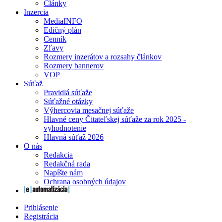
Články
Inzercia
MediaINFO
Edičný plán
Cenník
Zľavy
Rozmery inzerátov a rozsahy článkov
Rozmery bannerov
VOP
Súťaž
Pravidlá súťaže
Súťažné otázky
Výhercovia mesačnej súťaže
Hlavné ceny Čitateľskej súťaže za rok 2025 -
vyhodnotenie
Hlavná súťaž 2026
O nás
Redakcia
Redakčná rada
Napíšte nám
Ochrana osobných údajov
Prihlásenie
Registrácia