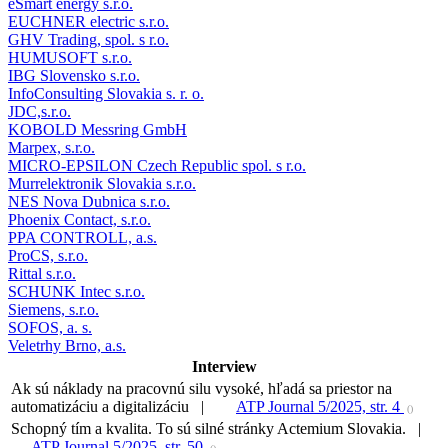
eSmart energy s.r.o.
EUCHNER electric s.r.o.
GHV Trading, spol. s r.o.
HUMUSOFT s.r.o.
IBG Slovensko s.r.o.
InfoConsulting Slovakia s. r. o.
JDC,s.r.o.
KOBOLD Messring GmbH
Marpex, s.r.o.
MICRO-EPSILON Czech Republic spol. s r.o.
Murrelektronik Slovakia s.r.o.
NES Nova Dubnica s.r.o.
Phoenix Contact, s.r.o.
PPA CONTROLL, a.s.
ProCS, s.r.o.
Rittal s.r.o.
SCHUNK Intec s.r.o.
Siemens, s.r.o.
SOFOS, a. s.
Veletrhy Brno, a.s.
Interview
Ak sú náklady na pracovnú silu vysoké, hľadá sa priestor na
automatizáciu a digitalizáciu |
ATP Journal 5/2025, str. 4
()
Schopný tím a kvalita. To sú silné stránky Actemium Slovakia. |
ATP Journal 5/2025, str. 50