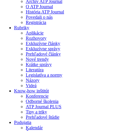
Archív ATP Journal
O ATP Journal
História ATP Journal
Povedali o nás
Registrácia
Rubriky
Aplikácie
Rozhovory
Exkluzívne články
Exkluzívne správy
Prehľadové články
Nové trendy
Krátke správy
Literatúra
Legislatíva a normy
Názory
Videá
Know-how inštitút
Konferencie
Odborné školenia
ATP Journal PLUS
Tipy a triky
Prehľadové štúdie
Podujatia
Kalendár