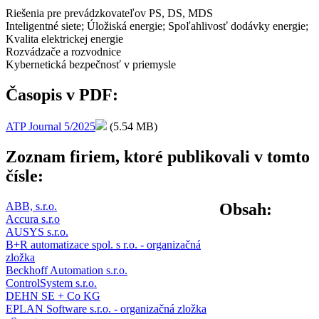
Riešenia pre prevádzkovateľov PS, DS, MDS
Inteligentné siete; Úložiská energie; Spoľahlivosť dodávky energie;
Kvalita elektrickej energie
Rozvádzače a rozvodnice
Kybernetická bezpečnosť v priemysle
Časopis v PDF:
ATP Journal 5/2025
(5.54 MB)
Zoznam firiem, ktoré publikovali v tomto
čísle:
ABB, s.r.o.
Obsah:
Accura s.r.o
AUSYS s.r.o.
B+R automatizace spol. s r.o. - organizačná
zložka
Beckhoff Automation s.r.o.
ControlSystem s.r.o.
DEHN SE + Co KG
EPLAN Software s.r.o. - organizačná zložka