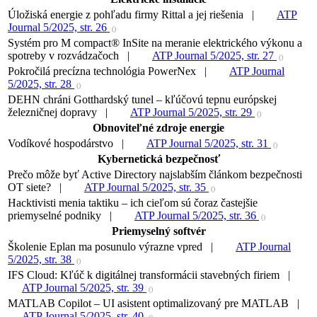
Úložiská energie z pohľadu firmy Rittal a jej riešenia |
ATP
Journal 5/2025, str. 26
()
Systém pro M compact® InSite na meranie elektrického výkonu a
spotreby v rozvádzačoch |
ATP Journal 5/2025, str. 27
()
Pokročilá precízna technológia PowerNex |
ATP Journal
5/2025, str. 28
()
DEHN chráni Gotthardský tunel – kľúčovú tepnu európskej
železničnej dopravy |
ATP Journal 5/2025, str. 29
()
Obnoviteľné zdroje energie
Vodíkové hospodárstvo |
ATP Journal 5/2025, str. 31
()
Kybernetická bezpečnosť
Prečo môže byť Active Directory najslabším článkom bezpečnosti
OT siete? |
ATP Journal 5/2025, str. 35
()
Hacktivisti menia taktiku – ich cieľom sú čoraz častejšie
priemyselné podniky |
ATP Journal 5/2025, str. 36
()
Priemyselný softvér
Školenie Eplan ma posunulo výrazne vpred |
ATP Journal
5/2025, str. 38
()
IFS Cloud: Kľúč k digitálnej transformácii stavebných firiem |
ATP Journal 5/2025, str. 39
()
MATLAB Copilot – UI asistent optimalizovaný pre MATLAB |
ATP Journal 5/2025, str. 40