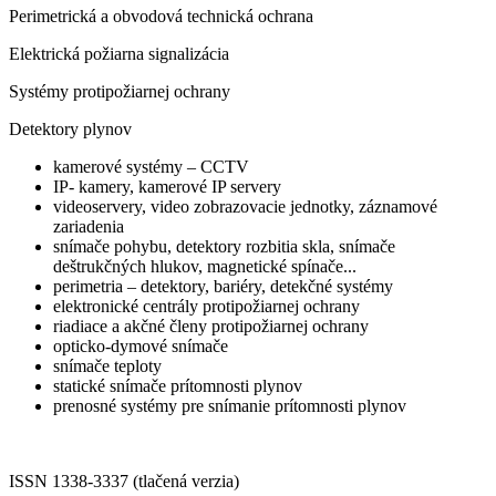
Perimetrická a obvodová technická ochrana
Elektrická požiarna signalizácia
Systémy protipožiarnej ochrany
Detektory plynov
kamerové systémy – CCTV
IP- kamery, kamerové IP servery
videoservery, video zobrazovacie jednotky, záznamové
zariadenia
snímače pohybu, detektory rozbitia skla, snímače
deštrukčných hlukov, magnetické spínače...
perimetria – detektory, bariéry, detekčné systémy
elektronické centrály protipožiarnej ochrany
riadiace a akčné členy protipožiarnej ochrany
opticko-dymové snímače
snímače teploty
statické snímače prítomnosti plynov
prenosné systémy pre snímanie prítomnosti plynov
ISSN 1338-3337 (tlačená verzia)