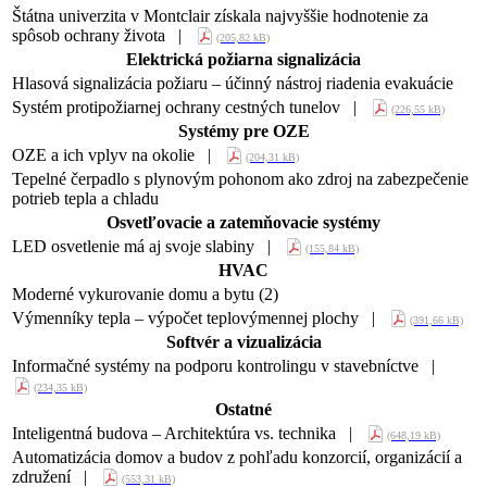
Štátna univerzita v Montclair získala najvyššie hodnotenie za
spôsob ochrany života |
(205,82 kB)
Elektrická požiarna signalizácia
Hlasová signalizácia požiaru – účinný nástroj riadenia evakuácie
Systém protipožiarnej ochrany cestných tunelov |
(226,55 kB)
Systémy pre OZE
OZE a ich vplyv na okolie |
(204,31 kB)
Tepelné čerpadlo s plynovým pohonom ako zdroj na zabezpečenie
potrieb tepla a chladu
Osvetľovacie a zatemňovacie systémy
LED osvetlenie má aj svoje slabiny |
(155,84 kB)
HVAC
Moderné vykurovanie domu a bytu (2)
Výmenníky tepla – výpočet teplovýmennej plochy |
(391,66 kB)
Softvér a vizualizácia
Informačné systémy na podporu kontrolingu v stavebníctve |
(234,35 kB)
Ostatné
Inteligentná budova – Architektúra vs. technika |
(648,19 kB)
Automatizácia domov a budov z pohľadu konzorcií, organizácií a
združení |
(553,31 kB)