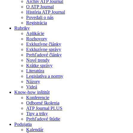
Archív ATP Journal
O ATP Journal
História ATP Journal
Povedali o nás
Registrácia
Rubriky
Aplikácie
Rozhovory
Exkluzívne články
Exkluzívne správy
Prehľadové články
Nové trendy
Krátke správy
Literatúra
Legislatíva a normy
Názory
Videá
Know-how inštitút
Konferencie
Odborné školenia
ATP Journal PLUS
Tipy a triky
Prehľadové štúdie
Podujatia
Kalendár