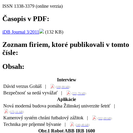
ISSN 1338-3379 (online verzia)
Časopis v PDF:
iDB Journal 3/2011
(132 KB)
Zoznam firiem, ktoré publikovali v tomto
čísle:
Obsah:
Interview
Dávid verzus Goliáš |
(199,99 kB)
Bezpečnosť sa nedá vyvážať |
(221,79 kB)
Aplikácie
Nová moderná budova pomáha Žilinskej univerzite šetriť |
(175,11 kB)
Kamerový systém chráni futbalový zážitok |
(332,69 kB)
Technika pre príjemné bývanie |
(249,49 kB)
Obr.1 Robot ABB IRB 1600