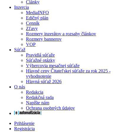
Články
Inzercia
MediaINFO
Edičný plán
Cenník
Zľavy
Rozmery inzerátov a rozsahy článkov
Rozmery bannerov
VOP
Súťaž
Pravidlá súťaže
Súťažné otázky
Výhercovia mesačnej súťaže
Hlavné ceny Čitateľskej súťaže za rok 2025 -
vyhodnotenie
Hlavná súťaž 2026
O nás
Redakcia
Redakčná rada
Napíšte nám
Ochrana osobných údajov
Prihlásenie
Registrácia