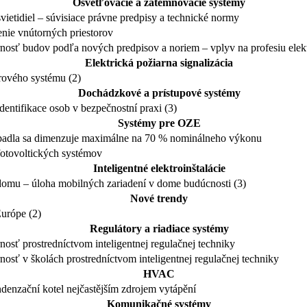
Osvetľovacie a zatemňovacie systémy
ietidiel – súvisiace právne predpisy a technické normy
nie vnútorných priestorov
nosť budov podľa nových predpisov a noriem – vplyv na profesiu elekt
Elektrická požiarna signalizácia
rového systému (2)
Dochádzkové a prístupové systémy
entifikace osob v bezpečnostní praxi (3)
Systémy pre OZE
padla sa dimenzuje maximálne na 70 % nominálneho výkonu
 fotovoltických systémov
Inteligentné elektroinštalácie
 domu – úloha mobilných zariadení v dome budúcnosti (3)
Nové trendy
Európe (2)
Regulátory a riadiace systémy
osť prostredníctvom inteligentnej regulačnej techniky
osť v školách prostredníctvom inteligentnej regulačnej techniky
HVAC
denzační kotel nejčastějším zdrojem vytápění
Komunikačné systémy