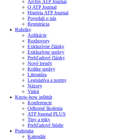
Archív ATP Journal
O ATP Journal
História ATP Journal
Povedali o nás
Registrácia
Rubriky
Aplikácie
Rozhovory
Exkluzívne články
Exkluzívne správy
Prehľadové články
Nové trendy
Krátke správy
Literatúra
Legislatíva a normy
Názory
Videá
Know-how inštitút
Konferencie
Odborné školenia
ATP Journal PLUS
Tipy a triky
Prehľadové štúdie
Podujatia
Kalendár