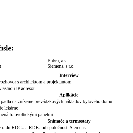
ísle:
.
Enbra, a.s.
n
Siemens, s.r.o.
Interview
rozhovor s architektom a projektantom
vlastnou IP adresou
Aplikácie
erpadla na zníženie prevádzkových nákladov bytového domu
e lekárne
enená fotovoltickými panelmi
Snímače a termostaty
ty radu RDG.. a RDF.. od spoločnosti Siemens