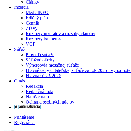
Články
Inzercia
MediaINFO
Edičný plán
Cenník
Zľavy
Rozmery inzerátov a rozsahy článkov
Rozmery bannerov
VOP
Súťaž
Pravidlá súťaže
Súťažné otázky
Výhercovia mesačnej súťaže
Hlavné ceny Čitateľskej súťaže za rok 2025 - vyhodnote
Hlavná súťaž 2026
O nás
Redakcia
Redakčná rada
Napíšte nám
Ochrana osobných údajov
Prihlásenie
Registrácia