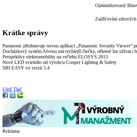
Optimalizovaný Bluet
Zajišťování zdravých
Krátke správy
Panasonic představuje novou aplikaci „Panasonic Security Viewer“
Docházkový systém Alveno má rychlejší čtečky, některé lze užívat i 
Perspektívy elektromobility na veľtrhu ELOSYS 2013
Nové LED svietidlo od výrobcu Cooper Lighting & Safety
SBI EASY vo verzii 5.4
Ulož
Tlač
Reklama