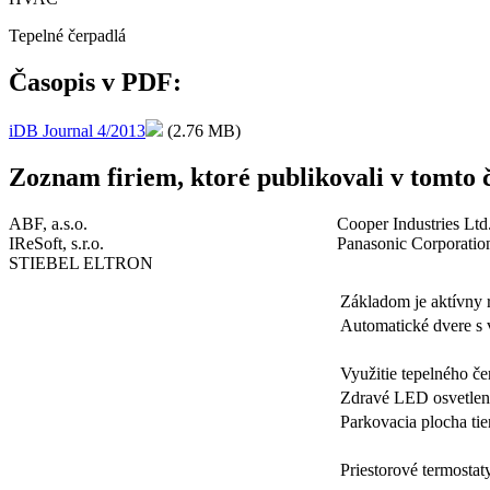
Tepelné čerpadlá
Časopis v PDF:
iDB Journal 4/2013
(2.76 MB)
Zoznam firiem, ktoré publikovali v tomto č
ABF, a.s.o.
Cooper Industries Ltd
IReSoft, s.r.o.
Panasonic Corporatio
STIEBEL ELTRON
Základom je aktívny 
Automatické dvere s 
Využitie tepelného č
Zdravé LED osvetleni
Parkovacia plocha ti
Priestorové termosta