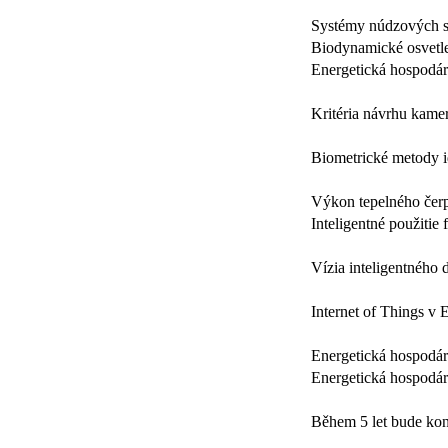
Systémy núdzových sv
Biodynamické osvetle
Energetická hospodár
Kritéria návrhu kame
Biometrické metody id
Výkon tepelného čer
Inteligentné použitie
Vízia inteligentného
Internet of Things v 
Energetická hospodárn
Energetická hospodárn
Během 5 let bude kon