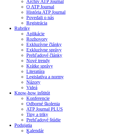
Archív ATP Journal
O ATP Journal
História ATP Journal
Povedali o nás
Registrácia
Rubriky
Aplikácie
Rozhovory
Exkluzívne články
Exkluzívne správy
Prehľadové články
Nové trendy
Krátke správy
Literatúra
Legislatíva a normy
Názory
Videá
Know-how inštitút
Konferencie
Odborné školenia
ATP Journal PLUS
Tipy a triky
Prehľadové štúdie
Podujatia
Kalendár