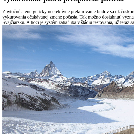
Zbytočné a energeticky neefektívne prekurovanie budov sa už čoskor
vykurovania očakávanej zmene počasia. Tak možno dosiahnuť významn
Švajčiarsku. A hoci je systém zatiaľ iba v štádiu testovania, už teraz 