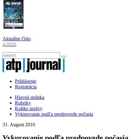
Aktuálne číslo
4/2026
Prihlásenie
Registrácia
Hlavná stránka
Rubriky
Krátke správy
Vykurovanie podľa predpovede počasia
31. August 2010
Vykurovanie podľa predpovede počasia