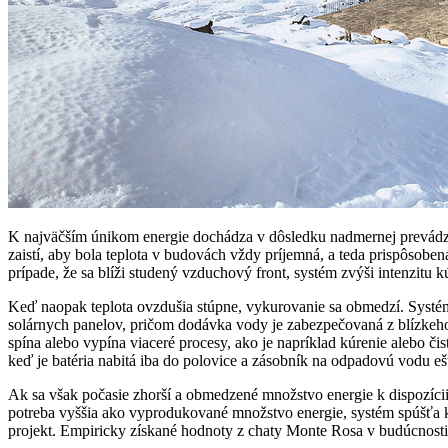
K najväčším únikom energie dochádza v dôsledku nadmernej prevádzky
zaistí, aby bola teplota v budovách vždy príjemná, a teda prispôsobe
prípade, že sa blíži studený vzduchový front, systém zvýši intenzitu k
Keď naopak teplota ovzdušia stúpne, vykurovanie sa obmedzí. Systém
solárnych panelov, pričom dodávka vody je zabezpečovaná z blízkeh
spína alebo vypína viaceré procesy, ako je napríklad kúrenie alebo č
keď je batéria nabitá iba do polovice a zásobník na odpadovú vodu ešt
Ak sa však počasie zhorší a obmedzené množstvo energie k dispozícii
potreba vyššia ako vyprodukované množstvo energie, systém spúšťa 
projekt. Empiricky získané hodnoty z chaty Monte Rosa v budúcnosti