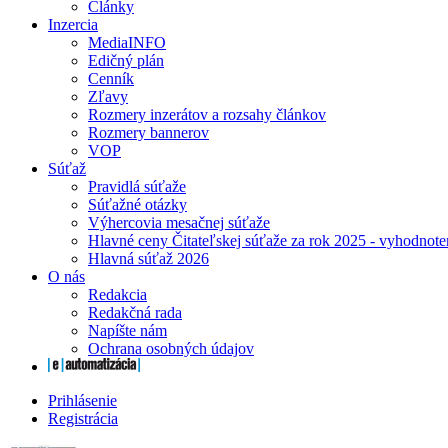
Články
Inzercia
MediaINFO
Edičný plán
Cenník
Zľavy
Rozmery inzerátov a rozsahy článkov
Rozmery bannerov
VOP
Súťaž
Pravidlá súťaže
Súťažné otázky
Výhercovia mesačnej súťaže
Hlavné ceny Čitateľskej súťaže za rok 2025 - vyhodnote
Hlavná súťaž 2026
O nás
Redakcia
Redakčná rada
Napíšte nám
Ochrana osobných údajov
Prihlásenie
Registrácia