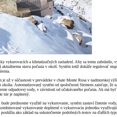
 vykurovacích a klimatizačných zariadení. Aby sa tomu zabránilo, vy
ná aktuálnemu stavu počasia v okolí. Systém totiž dokáže regulovať st
úrenia.
 je už v súčasnosti v prevádzke v chate Monte Rosa v nadmorskej výšk
o okolia. Automatizovaný systém od spoločnosti Siemens zaisťuje, že 
istenie odpadovej vody, v závislosti od očakávaného počasia. Ak má byť
e nie je naplnený.
 bude prednostne využité na vykurovanie, systém zastaví čistenie vody,
kombinované vykurovanie doplnené o vykurovaciu jednotku využívajúcu
 poslúžia ako základ na uskutočnenie podobných testov na ďalších typ