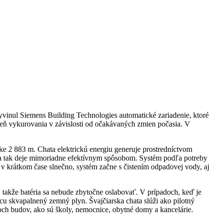
vinul Siemens Building Technologies automatické zariadenie, ktoré
upeň vykurovania v závislosti od očakávaných zmien počasia. V
e 2 883 m. Chata elektrickú energiu generuje prostredníctvom
sa tak deje mimoriadne efektívnym spôsobom. Systém podľa potreby
 v krátkom čase slnečno, systém začne s čistením odpadovej vody, aj
 takže batéria sa nebude zbytočne oslabovať. V prípadoch, keď je
 skvapalnený zemný plyn. Švajčiarska chata slúži ako pilotný
och budov, ako sú školy, nemocnice, obytné domy a kancelárie.