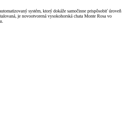
oautomatizovaný systém, ktorý dokáže samočinne prispôsobiť úroveň
štalovaná, je novootvorená vysokohorská chata Monte Rosa vo
u.