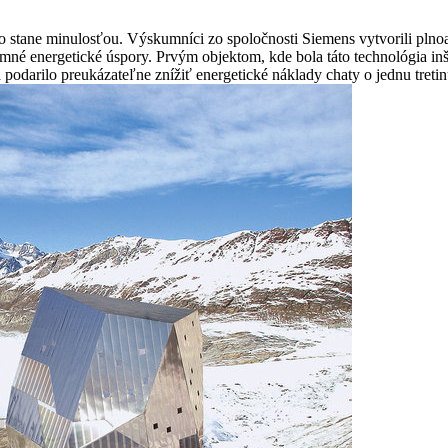
o stane minulosťou. Výskumníci zo spoločnosti Siemens vytvorili pln
é energetické úspory. Prvým objektom, kde bola táto technológia in
sa podarilo preukázateľne znížiť energetické náklady chaty o jednu tretin