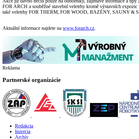
Akce již dávno necílí pouze na odborníky, zajímavé informace a tipy zd
FOR ARCH a souběžné stavební veletrhy kromě výstavních expozic
také veletrhy FOR THERM, FOR WOOD, BAZÉNY, SAUNY & 
Aktuální informace najdete na
www.forarch.cz
.
Reklama
Partnerské organizácie
Redakcia
Inzercia
Archív