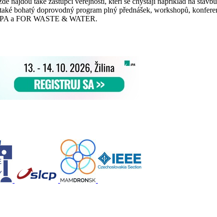
e najdou také zástupci veřejnosti, kteří se chystají například na stavb
 také bohatý doprovodný program plný přednášek, workshopů, konfe
SPA a FOR WASTE & WATER.