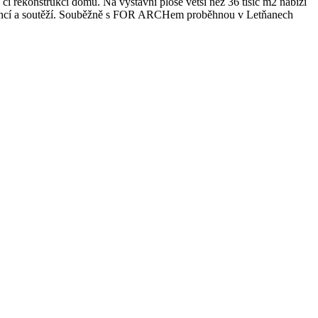
u či rekonstrukci domu. Na výstavní ploše větší než 36 tisíc m2 nabízí
rencí a soutěží. Souběžně s FOR ARCHem proběhnou v Letňanech