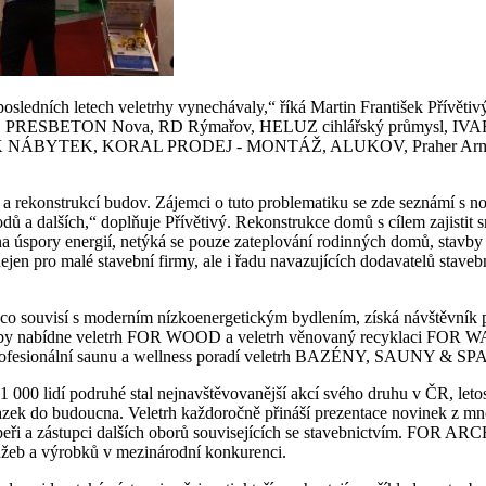
osledních letech veletrhy vynechávaly,“ říká Martin František Přívět
Brož, PRESBETON Nova, RD Rýmařov, HELUZ cihlářský průmysl, I
YTEK, KORAL PRODEJ - MONTÁŽ, ALUKOV, Praher Armatur
 a rekonstrukcí budov. Zájemci o tuto problematiku se zde seznámí s no
 a dalších,“ doplňuje Přívětivý. Rekonstrukce domů s cílem zajistit sn
 úspory energií, netýká se pouze zateplování rodinných domů, stavby 
en pro malé stavební firmy, ale i řadu navazujících dodavatelů stavební
 co souvisí s moderním nízkoenergetickým bydlením, získá návštěvník 
avby nabídne veletrh FOR WOOD a veletrh věnovaný recyklaci FOR 
i profesionální saunu a wellness poradí veletrh BAZÉNY, SAUNY & SPA
 000 lidí podruhé stal nejnavštěvovanější akcí svého druhu v ČR, letos 
vazek do budoucna. Veletrh každoročně přináší prezentace novinek z mn
opeři a zástupci dalších oborů souvisejících se stavebnictvím. FOR ARCH 
lužeb a výrobků v mezinárodní konkurenci.