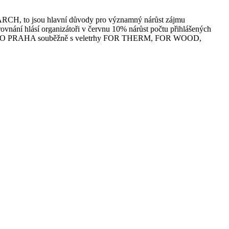
R ARCH, to jsou hlavní důvody pro významný nárůst zájmu
 srovnání hlásí organizátoři v červnu 10% nárůst počtu přihlášených
h PVA EXPO PRAHA souběžně s veletrhy FOR THERM, FOR WOOD,