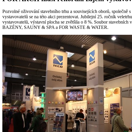
Pozvolné oživování stavebního trhu a souvisejících oborů, společn
vystavovatelů se na této akci prezentovat. Jubilejní 25. ročník veletr
vystavovatelů, výstavní plocha se zvětšila o 8 %. Soubor staveb
BAZÉNY, SAUNY & SPA a FOR WASTE & WATER.