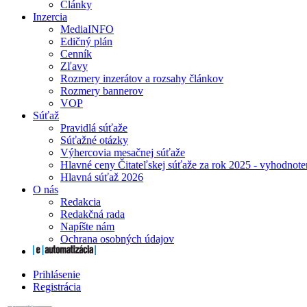
Články
Inzercia
MediaINFO
Edičný plán
Cenník
Zľavy
Rozmery inzerátov a rozsahy článkov
Rozmery bannerov
VOP
Súťaž
Pravidlá súťaže
Súťažné otázky
Výhercovia mesačnej súťaže
Hlavné ceny Čitateľskej súťaže za rok 2025 - vyhodnote
Hlavná súťaž 2026
O nás
Redakcia
Redakčná rada
Napíšte nám
Ochrana osobných údajov
Prihlásenie
Registrácia