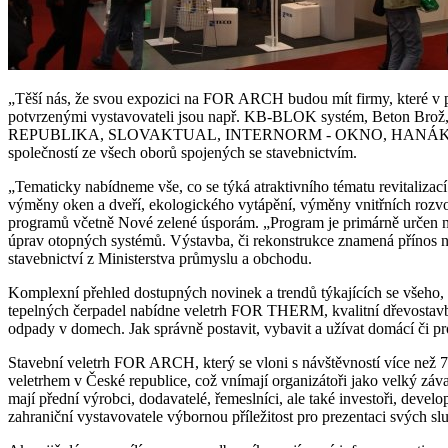
„Těší nás, že svou expozici na FOR ARCH budou mít firmy, které v p
potvrzenými vystavovateli jsou např. KB-BLOK systém, Beton 
REPUBLIKA, SLOVAKTUAL, INTERNORM - OKNO, HANÁK NÁB
společností ze všech oborů spojených se stavebnictvím.
„Tematicky nabídneme vše, co se týká atraktivního tématu revitalizací
výměny oken a dveří, ekologického vytápění, výměny vnitřních rozvodů
programů včetně Nové zelené úsporám. „Program je primárně určen na
úprav otopných systémů. Výstavba, či rekonstrukce znamená přínos nej
stavebnictví z Ministerstva průmyslu a obchodu.
Komplexní přehled dostupných novinek a trendů týkajících se všeho,
tepelných čerpadel nabídne veletrh FOR THERM, kvalitní dřevost
odpady v domech. Jak správně postavit, vybavit a užívat domácí č
Stavební veletrh FOR ARCH, který se vloni s návštěvností více než 71
veletrhem v České republice, což vnímají organizátoři jako velký zá
mají přední výrobci, dodavatelé, řemeslníci, ale také investoři, devel
zahraniční vystavovatele výbornou příležitost pro prezentaci svých s