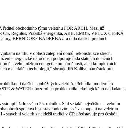
ivý, ředitel obchodního týmu veletrhu FOR ARCH. Mezi již
VAR CS, Regulus, Pražská energetika, ABB, EMOS, VELUX ČESKÁ
y, BERNDORF BÄDERBAU a řada dalších předních
vinkami na trhu v oblasti zateplení domů, rekonstrukce střech,
ížení energetické náročnosti podporuje řada státních dotačních
domů s velmi nízkou energetickou náročností, ale i komplexních
ch materiálů a technologií,“ shrnuje Jiří Koliba, náměstek pro
prohlídkou i dalších souběžných veletrhů. Přehlídku moderních
WASTE & WATER upozorní na problematiku ekologického nakládání s
.
vstoupí již do svého 25. ročníku. Stal se také největším stavebním
oha oborů spojených se stavebnictvím, své zastoupení na veletrhu
- stavební veletrh s nejdelší tradicí v ČR představuje pro české i