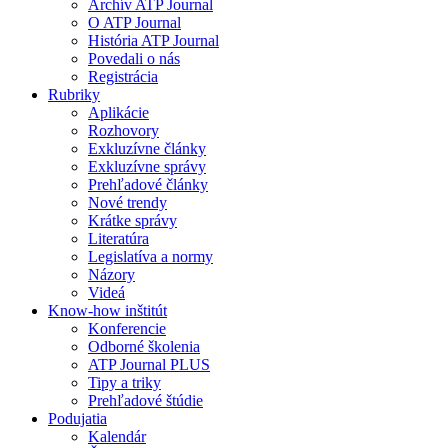
Archív ATP Journal
O ATP Journal
História ATP Journal
Povedali o nás
Registrácia
Rubriky
Aplikácie
Rozhovory
Exkluzívne články
Exkluzívne správy
Prehľadové články
Nové trendy
Krátke správy
Literatúra
Legislatíva a normy
Názory
Videá
Know-how inštitút
Konferencie
Odborné školenia
ATP Journal PLUS
Tipy a triky
Prehľadové štúdie
Podujatia
Kalendár