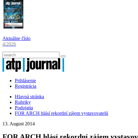
Aktuálne číslo
4/2026
Prihlásenie
Registrácia
Hlavná stránka
Rubriky
Podujatia
FOR ARCH hlásí rekordní zájem vystavovatelů
13. August 2014
FOR ARCH hlásí rekordní zájem vystavov