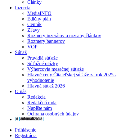
Články
Inzercia
MediaINFO
Edičný plán
Cenník
Zľavy
Rozmery inzerátov a rozsahy článkov
Rozmery bannerov
VOP
Súťaž
Pravidlá súťaže
Súťažné otázky
Výhercovia mesačnej súťaže
Hlavné ceny Čitateľskej súťaže za rok 2025 -
vyhodnotenie
Hlavná súťaž 2026
O nás
Redakcia
Redakčná rada
Napíšte nám
Ochrana osobných údajov
Prihlásenie
Registrácia