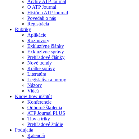
Archív ATP Journal
O ATP Journal
História ATP Journal
Povedali o nás
Registrácia
Rubriky
Aplikácie
Rozhovory
Exkluzívne články
Exkluzívne správy
Prehľadové články
Nové trendy
Krátke správy
Literatúra
Legislatíva a normy
Názory
Videá
Know-how inštitút
Konferencie
Odborné školenia
ATP Journal PLUS
Tipy a triky
Prehľadové štúdie
Podujatia
Kalendár