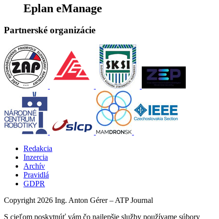
Eplan eManage
Partnerské organizácie
Redakcia
Inzercia
Archív
Pravidlá
GDPR
Copyright 2026 Ing. Anton Gérer – ATP Journal
S cieľom poskytnúť vám čo najlepšie služby používame súbory