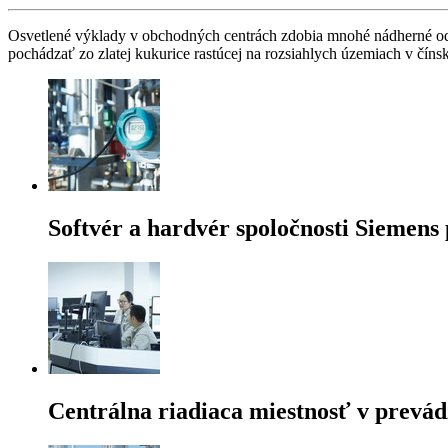
Osvetlené výklady v obchodných centrách zdobia mnohé nádherné ode
pochádzať zo zlatej kukurice rastúcej na rozsiahlych územiach v čín
Softvér a hardvér spoločnosti Siemens 
Centrálna riadiaca miestnosť v prevá