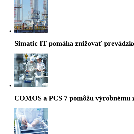
Simatic IT pomáha znižovať prevádzk
COMOS a PCS 7 pomôžu výrobnému závo