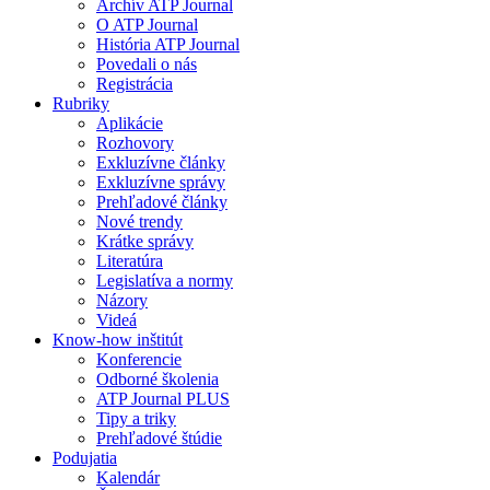
Archív ATP Journal
O ATP Journal
História ATP Journal
Povedali o nás
Registrácia
Rubriky
Aplikácie
Rozhovory
Exkluzívne články
Exkluzívne správy
Prehľadové články
Nové trendy
Krátke správy
Literatúra
Legislatíva a normy
Názory
Videá
Know-how inštitút
Konferencie
Odborné školenia
ATP Journal PLUS
Tipy a triky
Prehľadové štúdie
Podujatia
Kalendár