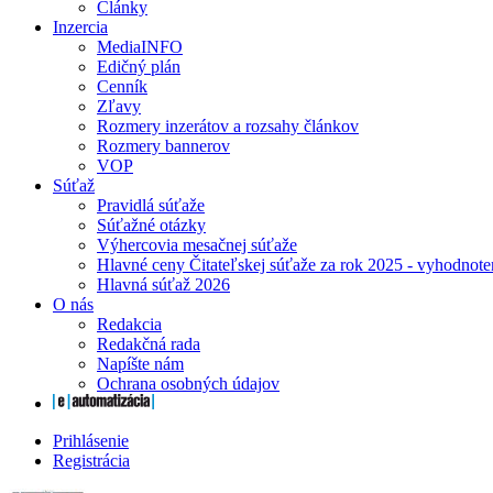
Články
Inzercia
MediaINFO
Edičný plán
Cenník
Zľavy
Rozmery inzerátov a rozsahy článkov
Rozmery bannerov
VOP
Súťaž
Pravidlá súťaže
Súťažné otázky
Výhercovia mesačnej súťaže
Hlavné ceny Čitateľskej súťaže za rok 2025 - vyhodnote
Hlavná súťaž 2026
O nás
Redakcia
Redakčná rada
Napíšte nám
Ochrana osobných údajov
Prihlásenie
Registrácia