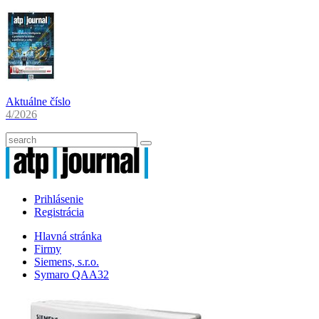
Aktuálne číslo
4/2026
Prihlásenie
Registrácia
Hlavná stránka
Firmy
Siemens, s.r.o.
Symaro QAA32