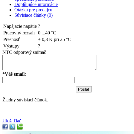
Doplňujúce informácie
Otázka pre predajcu
Súvisiace články (0)
Napájacie napätie
?
Pracovný rozsah
0 ...40 °C
Presnosť
± 0,3 K pri 25 °C
Výstupy
?
NTC odporový snímač
*Váš email:
Žiadny súvisiaci článok.
Ulož
Tlač