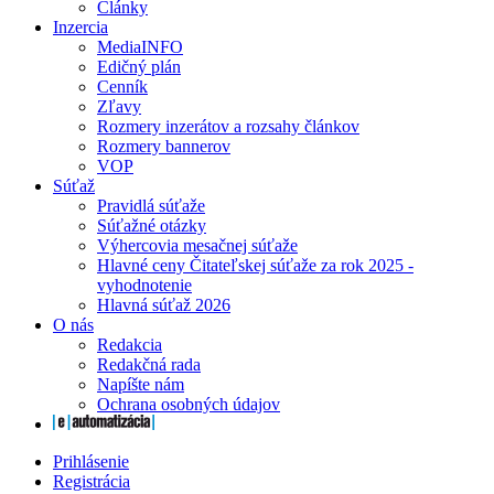
Články
Inzercia
MediaINFO
Edičný plán
Cenník
Zľavy
Rozmery inzerátov a rozsahy článkov
Rozmery bannerov
VOP
Súťaž
Pravidlá súťaže
Súťažné otázky
Výhercovia mesačnej súťaže
Hlavné ceny Čitateľskej súťaže za rok 2025 -
vyhodnotenie
Hlavná súťaž 2026
O nás
Redakcia
Redakčná rada
Napíšte nám
Ochrana osobných údajov
Prihlásenie
Registrácia