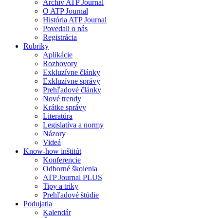
Archív ATP Journal
O ATP Journal
História ATP Journal
Povedali o nás
Registrácia
Rubriky
Aplikácie
Rozhovory
Exkluzívne články
Exkluzívne správy
Prehľadové články
Nové trendy
Krátke správy
Literatúra
Legislatíva a normy
Názory
Videá
Know-how inštitút
Konferencie
Odborné školenia
ATP Journal PLUS
Tipy a triky
Prehľadové štúdie
Podujatia
Kalendár