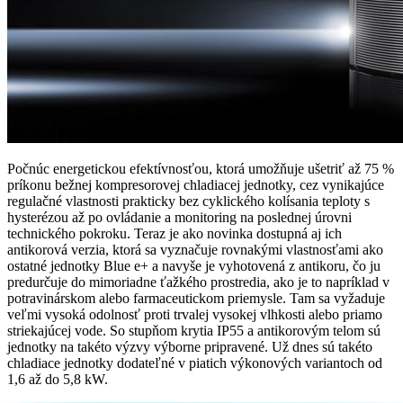
Počnúc energetickou efektívnosťou, ktorá umožňuje ušetriť až 75 %
príkonu bežnej kompresorovej chladiacej jednotky, cez vynikajúce
regulačné vlastnosti prakticky bez cyklického kolísania teploty s
hysterézou až po ovládanie a monitoring na poslednej úrovni
technického pokroku. Teraz je ako novinka dostupná aj ich
antikorová verzia, ktorá sa vyznačuje rovnakými vlastnosťami ako
ostatné jednotky Blue e+ a navyše je vyhotovená z antikoru, čo ju
predurčuje do mimoriadne ťažkého prostredia, ako je to napríklad v
potravinárskom alebo farmaceutickom priemysle. Tam sa vyžaduje
veľmi vysoká odolnosť proti trvalej vysokej vlhkosti alebo priamo
striekajúcej vode. So stupňom krytia IP55 a antikorovým telom sú
jednotky na takéto výzvy výborne pripravené. Už dnes sú takéto
chladiace jednotky dodateľné v piatich výkonových variantoch od
1,6 až do 5,8 kW.