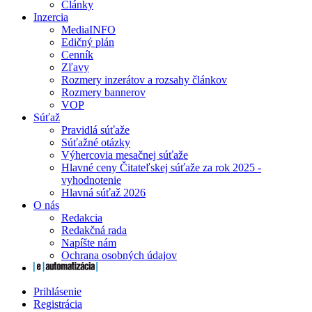
Články
Inzercia
MediaINFO
Edičný plán
Cenník
Zľavy
Rozmery inzerátov a rozsahy článkov
Rozmery bannerov
VOP
Súťaž
Pravidlá súťaže
Súťažné otázky
Výhercovia mesačnej súťaže
Hlavné ceny Čitateľskej súťaže za rok 2025 -
vyhodnotenie
Hlavná súťaž 2026
O nás
Redakcia
Redakčná rada
Napíšte nám
Ochrana osobných údajov
Prihlásenie
Registrácia