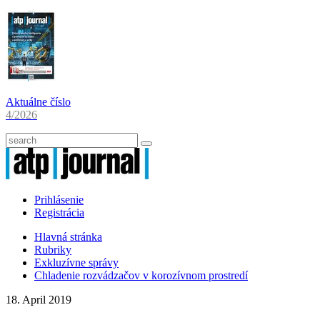
Aktuálne číslo
4/2026
Prihlásenie
Registrácia
Hlavná stránka
Rubriky
Exkluzívne správy
Chladenie rozvádzačov v korozívnom prostredí
18. April 2019