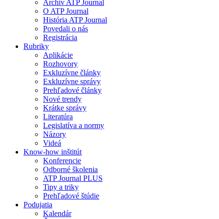
Archív ATP Journal
O ATP Journal
História ATP Journal
Povedali o nás
Registrácia
Rubriky
Aplikácie
Rozhovory
Exkluzívne články
Exkluzívne správy
Prehľadové články
Nové trendy
Krátke správy
Literatúra
Legislatíva a normy
Názory
Videá
Know-how inštitút
Konferencie
Odborné školenia
ATP Journal PLUS
Tipy a triky
Prehľadové štúdie
Podujatia
Kalendár