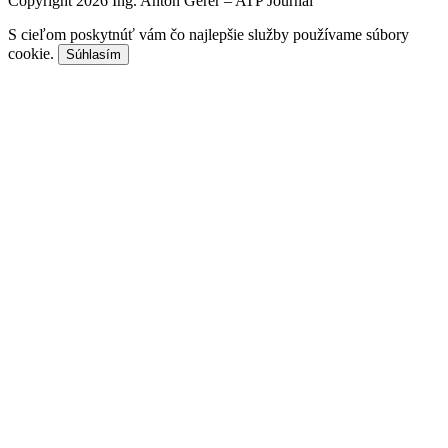
Copyright 2026 Ing. Anton Gérer – ATP Journal
S cieľom poskytnúť vám čo najlepšie služby používame súbory
cookie.
Súhlasím