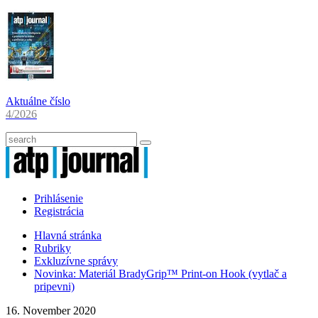
Aktuálne číslo
4/2026
Prihlásenie
Registrácia
Hlavná stránka
Rubriky
Exkluzívne správy
Novinka: Materiál BradyGrip™ Print-on Hook (vytlač a
pripevni)
16. November 2020