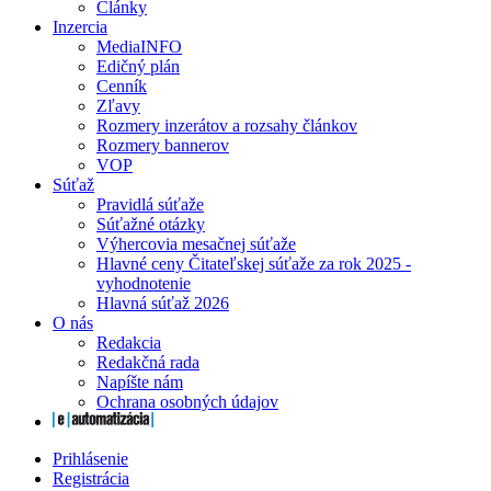
Články
Inzercia
MediaINFO
Edičný plán
Cenník
Zľavy
Rozmery inzerátov a rozsahy článkov
Rozmery bannerov
VOP
Súťaž
Pravidlá súťaže
Súťažné otázky
Výhercovia mesačnej súťaže
Hlavné ceny Čitateľskej súťaže za rok 2025 -
vyhodnotenie
Hlavná súťaž 2026
O nás
Redakcia
Redakčná rada
Napíšte nám
Ochrana osobných údajov
Prihlásenie
Registrácia