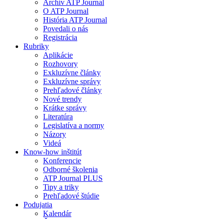
Archív ATP Journal
O ATP Journal
História ATP Journal
Povedali o nás
Registrácia
Rubriky
Aplikácie
Rozhovory
Exkluzívne články
Exkluzívne správy
Prehľadové články
Nové trendy
Krátke správy
Literatúra
Legislatíva a normy
Názory
Videá
Know-how inštitút
Konferencie
Odborné školenia
ATP Journal PLUS
Tipy a triky
Prehľadové štúdie
Podujatia
Kalendár