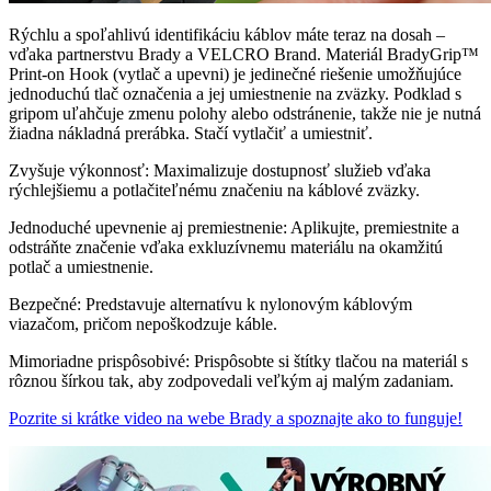
Rýchlu a spoľahlivú identifikáciu káblov máte teraz na dosah –
vďaka partnerstvu Brady a VELCRO Brand. Materiál BradyGrip™
Print-on Hook (vytlač a upevni) je jedinečné riešenie umožňujúce
jednoduchú tlač označenia a jej umiestnenie na zväzky. Podklad s
gripom uľahčuje zmenu polohy alebo odstránenie, takže nie je nutná
žiadna nákladná prerábka. Stačí vytlačiť a umiestniť.
Zvyšuje výkonnosť: Maximalizuje dostupnosť služieb vďaka
rýchlejšiemu a potlačiteľnému značeniu na káblové zväzky.
Jednoduché upevnenie aj premiestnenie: Aplikujte, premiestnite a
odstráňte značenie vďaka exkluzívnemu materiálu na okamžitú
potlač a umiestnenie.
Bezpečné: Predstavuje alternatívu k nylonovým káblovým
viazačom, pričom nepoškodzuje káble.
Mimoriadne prispôsobivé: Prispôsobte si štítky tlačou na materiál s
rôznou šírkou tak, aby zodpovedali veľkým aj malým zadaniam.
Pozrite si krátke video na webe Brady a spoznajte ako to funguje!