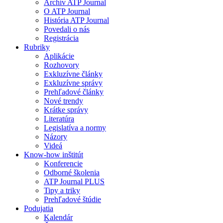
Archív ATP Journal
O ATP Journal
História ATP Journal
Povedali o nás
Registrácia
Rubriky
Aplikácie
Rozhovory
Exkluzívne články
Exkluzívne správy
Prehľadové články
Nové trendy
Krátke správy
Literatúra
Legislatíva a normy
Názory
Videá
Know-how inštitút
Konferencie
Odborné školenia
ATP Journal PLUS
Tipy a triky
Prehľadové štúdie
Podujatia
Kalendár