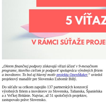
„
Okrem finančnej podpory získavajú víťazi účasť v 9-mesačnom
programe, ktorého cieľom je podporiť spoluprácu výrobných firiem
a inovátorov. To bol aj hlavný motív
projektu OpenMaker
,“
uviedol
projektový manažér pre Slovensko Ľubomír Billý.
Do súťaže sa celkom zapojilo 137 partnerských konzorcií
výrobných firiem a inovátorov zo Slovenska, Talianska, Španielska
a z Veľkej Británie. Najviac, až 51 spoločných projektov,
zastupovalo práve Slovensko.