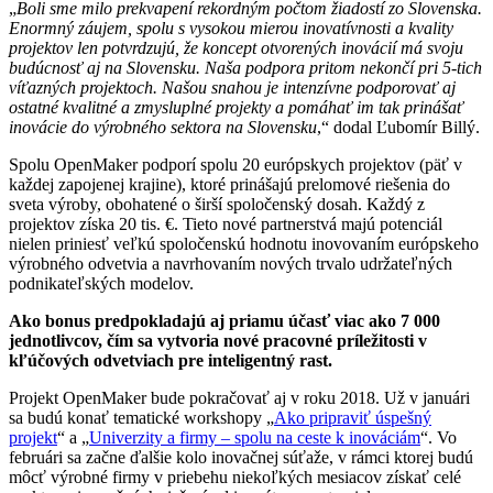
„
Boli sme milo prekvapení rekordným počtom žiadostí zo Slovenska.
Enormný záujem, spolu s vysokou mierou inovatívnosti a kvality
projektov len potvrdzujú, že koncept otvorených inovácií má svoju
budúcnosť aj na Slovensku. Naša podpora pritom nekončí pri 5-tich
víťazných projektoch. Našou snahou je intenzívne podporovať aj
ostatné kvalitné a zmysluplné projekty a pomáhať im tak prinášať
inovácie do výrobného sektora na Slovensku
,“ dodal Ľubomír Billý.
Spolu OpenMaker podporí spolu 20 európskych projektov (päť v
každej zapojenej krajine), ktoré prinášajú prelomové riešenia do
sveta výroby, obohatené o širší spoločenský dosah. Každý z
projektov získa 20 tis. €. Tieto nové partnerstvá majú potenciál
nielen priniesť veľkú spoločenskú hodnotu inovovaním európskeho
výrobného odvetvia a navrhovaním nových trvalo udržateľných
podnikateľských modelov.
Ako bonus predpokladajú aj priamu účasť viac ako 7 000
jednotlivcov, čím sa vytvoria nové pracovné príležitosti v
kľúčových odvetviach pre inteligentný rast.
Projekt OpenMaker bude pokračovať aj v roku 2018. Už v januári
sa budú konať tematické workshopy „
Ako pripraviť úspešný
projekt
“ a „
Univerzity a firmy – spolu na ceste k inováciám
“. Vo
februári sa začne ďalšie kolo inovačnej súťaže, v rámci ktorej budú
môcť výrobné firmy v priebehu niekoľkých mesiacov získať celé