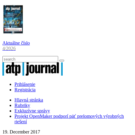
Aktuálne číslo
4/2026
Prihlásenie
Registrácia
Hlavná stránka
Rubriky
Exkluzívne správy
Projekt OpenMaker podporí päť prelomových výrobných
riešení
19. December 2017