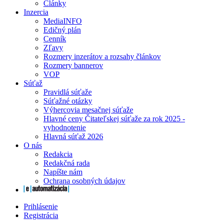
Články
Inzercia
MediaINFO
Edičný plán
Cenník
Zľavy
Rozmery inzerátov a rozsahy článkov
Rozmery bannerov
VOP
Súťaž
Pravidlá súťaže
Súťažné otázky
Výhercovia mesačnej súťaže
Hlavné ceny Čitateľskej súťaže za rok 2025 -
vyhodnotenie
Hlavná súťaž 2026
O nás
Redakcia
Redakčná rada
Napíšte nám
Ochrana osobných údajov
Prihlásenie
Registrácia