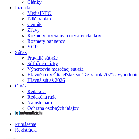
Články
Inzercia
MediaINFO
Edičný plán
Cenník
Zľavy
Rozmery inzerátov a rozsahy článkov
Rozmery bannerov
VOP
Súťaž
Pravidlá súťaže
Súťažné otázky
Výhercovia mesačnej súťaže
Hlavné ceny Čitateľskej súťaže za rok 2025 - vyhodnote
Hlavná súťaž 2026
O nás
Redakcia
Redakčná rada
Napíšte nám
Ochrana osobných údajov
Prihlásenie
Registrácia