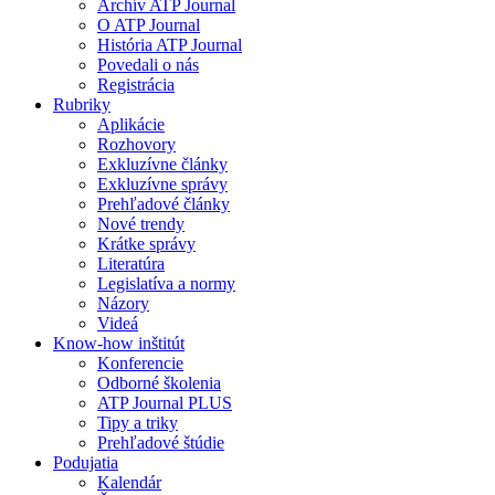
Archív ATP Journal
O ATP Journal
História ATP Journal
Povedali o nás
Registrácia
Rubriky
Aplikácie
Rozhovory
Exkluzívne články
Exkluzívne správy
Prehľadové články
Nové trendy
Krátke správy
Literatúra
Legislatíva a normy
Názory
Videá
Know-how inštitút
Konferencie
Odborné školenia
ATP Journal PLUS
Tipy a triky
Prehľadové štúdie
Podujatia
Kalendár