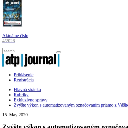
Aktuálne číslo
4/2026
Prihlásenie
Registrácia
Hlavná stránka
Rubriky
Exkluzívne správy
Zvýšte výkon s automatizovaným označovaním priamo z Váš
15. May 2020
Zvýšte výkon s automatizovaným označov