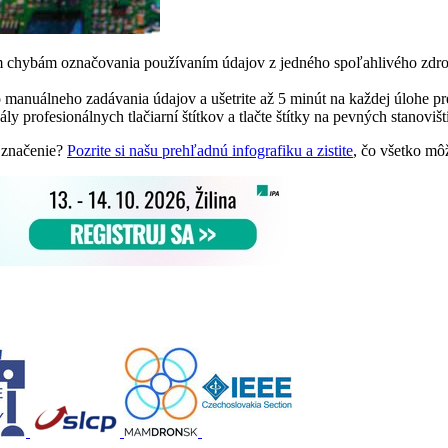
 chybám označovania používaním údajov z jedného spoľahlivého zdr
anuálneho zadávania údajov a ušetrite až 5 minút na každej úlohe pre 
kály profesionálnych tlačiarní štítkov a tlačte štítky na pevných stanov
ť značenie?
Pozrite si našu prehľadnú infografiku a zistite
, čo všetko môž