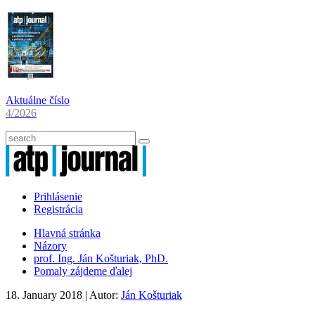
Aktuálne číslo
4/2026
Prihlásenie
Registrácia
Hlavná stránka
Názory
prof. Ing. Ján Košturiak, PhD.
Pomaly zájdeme ďalej
18. January 2018
| Autor:
Ján Košturiak