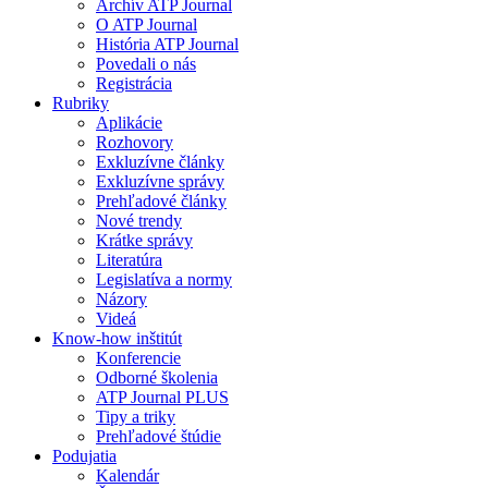
Archív ATP Journal
O ATP Journal
História ATP Journal
Povedali o nás
Registrácia
Rubriky
Aplikácie
Rozhovory
Exkluzívne články
Exkluzívne správy
Prehľadové články
Nové trendy
Krátke správy
Literatúra
Legislatíva a normy
Názory
Videá
Know-how inštitút
Konferencie
Odborné školenia
ATP Journal PLUS
Tipy a triky
Prehľadové štúdie
Podujatia
Kalendár