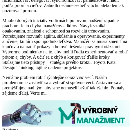
racionalizovať, delegovať, synchronizovať, paralelizovať, riadiť
podľa priorít a cieľov. Zabudli nečinne sedieť v tichu alebo len tak
pozorovať prírodu.
Mnoho dobrých iniciatív vo firmách po prvom nadšení zapadne
prachom. Je to chyba manažérov a lídrov. Návyk vzniká
opakovaním, znalosti a schopnosti sa rozvíjajú trénovaním.
Potrebujeme rozvinúť agilitu, skúšanie a opravovanie, experimenty
a učenie, kultúru spolupodnikateľstva. Manažéri sa musia zmeniť na
kaučov a nahradiť príkazy a hotové riešenia správnymi otázkami.
Vytvorme podmienky na to, aby mohli ľudia experimentovať a robiť
pritom aj chyby. A učiť sa z chýb a korigovať ďalšie kroky.
Skúšajme tieto prístupy – stratégia prvého kroku, Toyota Kata,
Design Thinking, agilné riadenie projektov.
Nemáme problém robiť rýchlejšie čoraz viac vecí. Naším
problémom je zastaviť sa a vybrať si správne veci. Zastavme sa a
premýšľajme nad tým, aby sme nemuseli bežať tak rýchlo. Pomaly
zájdeme ďalej. Verte mi.