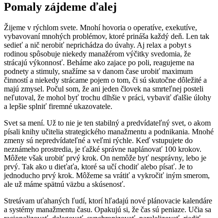
Pomaly zájdeme ďalej
Žijeme v rýchlom svete. Mnohí hovoria o operatíve, exekutíve,
vybavovaní mnohých problémov, ktoré prináša každý deň. Len tak
sedieť a nič nerobiť neprichádza do úvahy. Aj relax a pobyt s
rodinou spôsobuje niekedy manažérom výčitky svedomia, že
strácajú výkonnosť. Beháme ako zajace po poli, reagujeme na
podnety a stimuly, snažíme sa v danom čase urobiť maximum
činností a niekedy strácame pojem o tom, či sú skutočne dôležité a
majú zmysel. Počul som, že ani jeden človek na smrteľnej posteli
neľutoval, že mohol byť trochu dlhšie v práci, vybaviť ďalšie úlohy
a lepšie splniť firemné ukazovatele.
Svet sa mení. Už to nie je ten stabilný a predvídateľný svet, o akom
písali knihy učitelia strategic­kého manažmentu a podnikania. Mnohé
zmeny sú nepredvídateľné a veľmi rýchle. Keď vstupujete do
neznámeho prostredia, je ťažké správne naplánovať 100 krokov.
Môžete však urobiť prvý krok. On nemôže byť nesprávny, lebo je
prvý. Tak ako u dieťaťa, ktoré sa učí chodiť alebo písať. Je to
jednoducho prvý krok. Môžeme sa vrátiť a vykročiť iným smerom,
ale už máme spätnú väzbu a skúsenosť.
Stretávam uťahaných ľudí, ktorí hľadajú nové plánovacie kalendáre
a systémy manažmentu času. Opakujú si, že čas sú peniaze. Učia sa