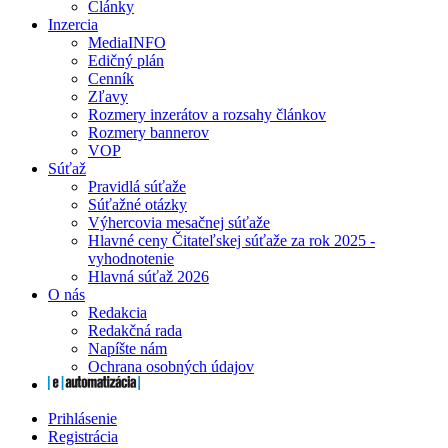
Články
Inzercia
MediaINFO
Edičný plán
Cenník
Zľavy
Rozmery inzerátov a rozsahy článkov
Rozmery bannerov
VOP
Súťaž
Pravidlá súťaže
Súťažné otázky
Výhercovia mesačnej súťaže
Hlavné ceny Čitateľskej súťaže za rok 2025 -
vyhodnotenie
Hlavná súťaž 2026
O nás
Redakcia
Redakčná rada
Napíšte nám
Ochrana osobných údajov
Prihlásenie
Registrácia