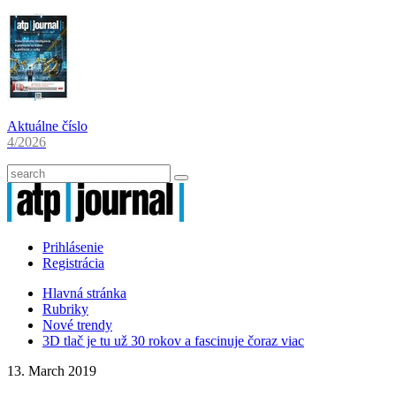
Aktuálne číslo
4/2026
Prihlásenie
Registrácia
Hlavná stránka
Rubriky
Nové trendy
3D tlač je tu už 30 rokov a fascinuje čoraz viac
13. March 2019