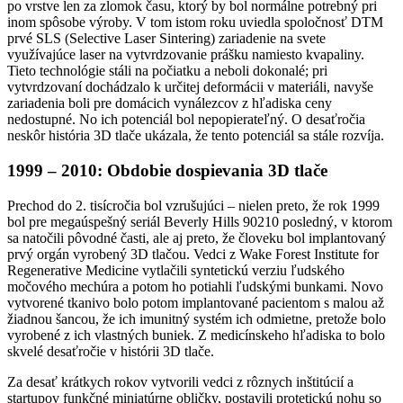
po vrstve len za zlomok času, ktorý by bol normálne potrebný pri
inom spôsobe výroby. V tom istom roku uviedla spoločnosť DTM
prvé SLS (Selective Laser Sintering) zariadenie na svete
využívajúce laser na vytvrdzovanie prášku namiesto kvapaliny.
Tieto technológie stáli na počiatku a neboli dokonalé; pri
vytvrdzovaní dochádzalo k určitej deformácii v materiáli, navyše
zariadenia boli pre domácich vynálezcov z hľadiska ceny
nedostupné. No ich potenciál bol nepopierateľný. O desaťročia
neskôr história 3D tlače ukázala, že tento potenciál sa stále rozvíja.
1999 – 2010: Obdobie dospievania 3D tlače
Prechod do 2. tisícročia bol vzrušujúci – nielen preto, že rok 1999
bol pre megaúspešný seriál Beverly Hills 90210 posledný, v ktorom
sa natočili pôvodné časti, ale aj preto, že človeku bol implantovaný
prvý orgán vyrobený 3D tlačou. Vedci z Wake Forest Institute for
Regenerative Medicine vytlačili syntetickú verziu ľudského
močového mechúra a potom ho potiahli ľudskými bunkami. Novo
vytvorené tkanivo bolo potom implantované pacientom s malou až
žiadnou šancou, že ich imunitný systém ich odmietne, pretože bolo
vyrobené z ich vlastných buniek. Z medicínskeho hľadiska to bolo
skvelé desaťročie v histórii 3D tlače.
Za desať krátkych rokov vytvorili vedci z rôznych inštitúcií a
startupov funkčné miniatúrne obličky, postavili protetickú nohu so