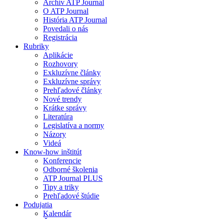
Archív ATP Journal
O ATP Journal
História ATP Journal
Povedali o nás
Registrácia
Rubriky
Aplikácie
Rozhovory
Exkluzívne články
Exkluzívne správy
Prehľadové články
Nové trendy
Krátke správy
Literatúra
Legislatíva a normy
Názory
Videá
Know-how inštitút
Konferencie
Odborné školenia
ATP Journal PLUS
Tipy a triky
Prehľadové štúdie
Podujatia
Kalendár