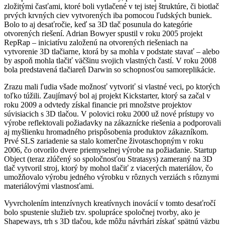
zložitými časťami, ktoré boli vytlačené v tej istej štruktúre, či biotlač
prvých krvných ciev vytvorených iba pomocou ľudských buniek.
Bolo to aj desaťročie, keď sa 3D tlač posunula do kategórie
otvorených riešení. Adrian Bowyer spustil v roku 2005 projekt
RepRap – iniciatívu založenú na otvorených riešeniach na
vytvorenie 3D tlačiarne, ktorá by sa mohla v podstate stavať – alebo
by aspoň mohla tlačiť väčšinu svojich vlastných častí. V roku 2008
bola predstavená tlačiareň Darwin so schopnosťou samoreplikácie.
Zrazu mali ľudia všade možnosť vytvoriť si vlastné veci, po ktorých
toľko túžili. Zaujímavý bol aj projekt Kickstarter, ktorý sa začal v
roku 2009 a odvtedy získal financie pri množstve projektov
súvisiacich s 3D tlačou. V polovici roku 2000 už nové prístupy vo
výrobe reflektovali požiadavky na zákaznícke riešenia a podporovali
aj myšlienku hromadného prispôsobenia produktov zákazníkom.
Prvé SLS zariadenie sa stalo komerčne životaschopným v roku
2006, čo otvorilo dvere priemyselnej výrobe na požiadanie. Startup
Object (teraz zlúčený so spoločnosťou Stratasys) zameraný na 3D
tlač vytvoril stroj, ktorý by mohol tlačiť z viacerých materiálov, čo
umožňovalo výrobu jedného výrobku v rôznych verziách s rôznymi
materiálovými vlastnosťami.
Vyvrcholením intenzívnych kreatívnych inovácií v tomto desaťročí
bolo spustenie služieb tzv. spolupráce spoločnej tvorby, ako je
Shapeways, trh s 3D tlačou, kde môžu návrhári získať spätnú väzbu