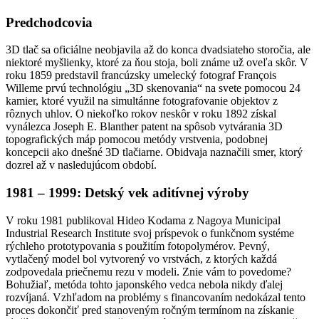
Predchodcovia
3D tlač sa oficiálne neobjavila až do konca dvadsiateho storočia, ale
niektoré myšlienky, ktoré za ňou stoja, boli známe už oveľa skôr. V
roku 1859 predstavil francúzsky umelecký fotograf François
Willeme prvú technológiu „3D skenovania“ na svete pomocou 24
kamier, ktoré využil na simultánne fotografovanie objektov z
rôznych uhlov. O niekoľko rokov neskôr v roku 1892 získal
vynálezca Joseph E. Blanther patent na spôsob vytvárania 3D
topografických máp pomocou metódy vrstvenia, podobnej
koncepcii ako dnešné 3D tlačiarne. Obidvaja naznačili smer, ktorý
dozrel až v nasledujúcom období.
1981 – 1999: Detský vek aditívnej výroby
V roku 1981 publikoval Hideo Kodama z Nagoya Municipal
Industrial Research Institute svoj príspevok o funkčnom systéme
rýchleho prototypovania s použitím fotopolymérov. Pevný,
vytlačený model bol vytvorený vo vrstvách, z ktorých každá
zodpovedala priečnemu rezu v modeli. Znie vám to povedome?
Bohužiaľ, metóda tohto japonského vedca nebola nikdy ďalej
rozvíjaná. Vzhľadom na problémy s financovaním nedokázal tento
proces dokončiť pred stanoveným ročným termínom na získanie