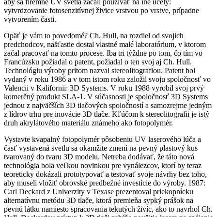
aby sa firemné UV svetlá začali používať na iné účely:
vytvrdzovanie fotosenzitívnej živice vrstvou po vrstve, prípadne
vytvorením časti.
Opäť je vám to povedomé? Ch. Hull, na rozdiel od svojich
predchodcov, našťastie dostal vlastné malé laboratórium, v ktorom
začal pracovať na tomto procese. Iba tri týždne po tom, čo tím vo
Francúzsku požiadal o patent, požiadal o ten svoj aj Ch. Hull.
Technológiu výroby pritom nazval stereolitografiou. Patent bol
vydaný v roku 1986 a v tom istom roku založil svoju spoločnosť vo
Valencii v Kalifornii: 3D Systems. V roku 1988 vyrobil svoj prvý
komerčný produkt SLA-1. V súčasnosti je spoločnosť 3D Systems
jednou z najväčších 3D tlačových spoločností a samozrejme jedným
z lídrov trhu pre inovácie 3D tlače. Kľúčom k stereolitografii je istý
druh akrylátového materiálu známeho ako fotopolymér.
Vystavte kvapalný fotopolymér pôsobeniu UV laserového lúča a
časť vystavená svetlu sa okamžite zmení na pevný plastový kus
tvarovaný do tvaru 3D modelu. Netreba dodávať, že táto nová
technológia bola veľkou novinkou pre vynálezcov, ktorí by teraz
teoreticky dokázali prototypovať a testovať svoje návrhy bez toho,
aby museli vložiť obrovské predbežné investície do výroby. 1987:
Carl Deckard z Univerzity v Texase prezentoval priekopnícku
alternatívnu metódu 3D tlače, ktorá premieňa sypký prášok na
pevnú látku namiesto spracovania tekutých živíc, ako to navrhol Ch.