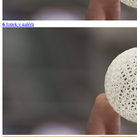
6
fotiek v galérii