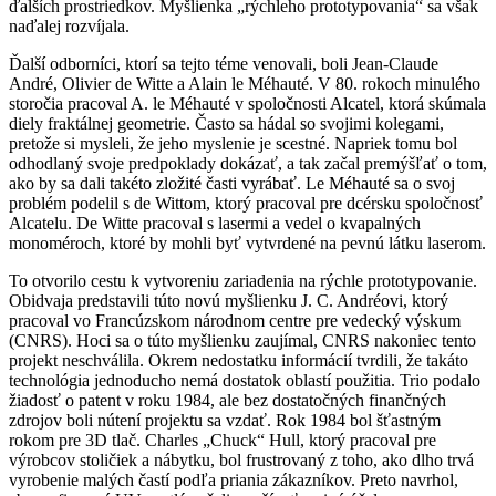
ďalších prostriedkov. Myšlienka „rýchleho prototypovania“ sa však
naďalej rozvíjala.
Ďalší odborníci, ktorí sa tejto téme venovali, boli Jean-Claude
André, Olivier de Witte a Alain le Méhauté. V 80. rokoch minulého
storočia pracoval A. le Méhauté v spoločnosti Alcatel, ktorá skúmala
diely fraktálnej geometrie. Často sa hádal so svojimi kolegami,
pretože si mysleli, že jeho myslenie je scestné. Napriek tomu bol
odhodlaný svoje predpoklady dokázať, a tak začal premýšľať o tom,
ako by sa dali takéto zložité časti vyrábať. Le Méhauté sa o svoj
problém podelil s de Wittom, ktorý pracoval pre dcérsku spoločnosť
Alcatelu. De Witte pracoval s lasermi a vedel o kvapalných
monoméroch, ktoré by mohli byť vytvrdené na pevnú látku laserom.
To otvorilo cestu k vytvoreniu zariadenia na rýchle prototypovanie.
Obidvaja predstavili túto novú myšlienku J. C. Andréovi, ktorý
pracoval vo Francúzskom národnom centre pre vedecký výskum
(CNRS). Hoci sa o túto myšlienku zaujímal, CNRS nakoniec tento
projekt neschválila. Okrem nedostatku informácií tvrdili, že takáto
technológia jednoducho nemá dostatok oblastí použitia. Trio podalo
žiadosť o patent v roku 1984, ale bez dostatočných finančných
zdrojov boli nútení projektu sa vzdať. Rok 1984 bol šťastným
rokom pre 3D tlač. Charles „Chuck“ Hull, ktorý pracoval pre
výrobcov stoličiek a nábytku, bol frustrovaný z toho, ako dlho trvá
vyrobenie malých častí podľa priania zákazníkov. Preto navrhol,