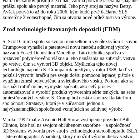
Hall. Deckardov prístup k 3D tlači zahŕňa použitie lasera na spájanie
prášku spolu ako pevný materiál. Jeho prvý stroj sa nazýva Betsy.
Avšak potrvá to až do roku 2006, kým budú prvé tlačiarne SLS
komerčne životaschopné, čím sa otvoria nové príležitosti vo výrobe.
Zrod technológie fúzovaných depozícii (FDM)
S. Scott Crump spolu so svojou manželkou a vynálezkyňou Lisovou
Crumpovou vynašiel a patentoval novú metódu aditívnej výroby
nazvanú Fused Deposition Modeling. Táto technika spočíva v
roztavení polymérového vlákna a jeho nanášania na substrát, vrstvu
po vrstve, čím sa vytvorí 3D objekt. Myšlienka tejto novej
technológie napadla S. Crumpa rok predtým, v roku 1988, keď sa
pokúsil vytvoriť hračku pre svoju dcéru pomocou lepiacej pištole s
využitím zmesi polyetylénu a svietnikového vosku. Po tom, ako sa
to snažil robiť ručne, vymyslel spôsob, ako celý proces
automatizovať a vyrobiť produkt vytvorením série tenkých, na seba
umiestňovaných vrstiev. S. Crump bol neskôr spoluzakladateľom
spoločnosti Stratasys, ktorá je v súčasnosti jednou z
najvýznamnejších spoločností venujúcich sa aditívnej výrobe.
V roku 1992 mal v Arsenio Hall Show vystúpenie prezident Bill
Clinton, kde hral na svojom obľúbenom saxofóne – a spoločnosť
3D Systems vytvorila prvý stroj s technológiou stereolitografie (SLA
– Stereolitographic Aparatus), ktorý umožnil výrobu dielov vrstvu