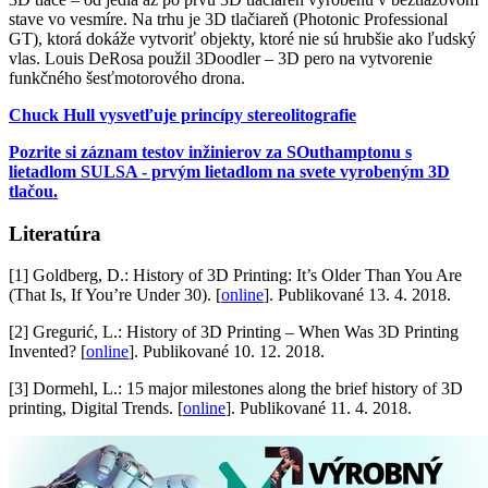
stave vo vesmíre. Na trhu je 3D tlačiareň (Photonic Professional
GT), ktorá dokáže vytvoriť objekty, ktoré nie sú hrubšie ako ľudský
vlas. Louis DeRosa použil 3Doodler – 3D pero na vytvorenie
funkčného šesťmotorového drona.
Chuck Hull vysvetľuje princípy stereolitografie
Pozrite si záznam testov inžinierov za SOuthamptonu s
lietadlom SULSA - prvým lietadlom na svete vyrobeným 3D
tlačou.
Literatúra
[1] Goldberg, D.: History of 3D Printing: It’s Older Than You Are
(That Is, If You’re Under 30). [
online
]. Publikované 13. 4. 2018.
[2] Gregurić, L.: History of 3D Printing – When Was 3D Printing
Invented? [
online
]. Publikované 10. 12. 2018.
[3] Dormehl, L.: 15 major milestones along the brief history of 3D
printing, Digital Trends. [
online
]. Publikované 11. 4. 2018.