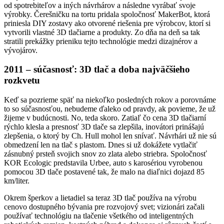
od spotrebiteľov a iných návrhárov a následne vyrábať svoje
výrobky. Čerešničku na tortu pridala spoločnosť MakerBot, ktorá
priniesla DIY zostavy ako otvorené riešenia pre výrobcov, ktorí si
vytvorili vlastné 3D tlačiarne a produkty. Zo dňa na deň sa tak
stratili prekážky prieniku tejto technológie medzi dizajnérov a
vývojárov.
2011 – súčasnosť: 3D tlač a doba najväčšieho
rozkvetu
Keď sa pozrieme späť na niekoľko posledných rokov a porovnáme
to so súčasnosťou, nebudeme ďaleko od pravdy, ak povieme, že už
žijeme v budúcnosti. No, teda skoro. Zatiaľ čo cena 3D tlačiarní
rýchlo klesla a presnosť 3D tlače sa zlepšila, inovátori prinášajú
zlepšenia, o ktorý by Ch. Hull mohol len snívať. Návrhári už nie sú
obmedzení len na tlač s plastom. Dnes si už dokážete vytlačiť
zásnubný prsteň svojich snov zo zlata alebo striebra. Spoločnosť
KOR Ecologic predstavila Urbee, auto s karosériou vyrobenou
pomocou 3D tlače postavené tak, že malo na diaľnici dojazd 85
km/liter.
Okrem šperkov a lietadiel sa teraz 3D tlač používa na výrobu
cenovo dostupného bývania pre rozvojový svet; vizionári začali
používať technológiu na tlačenie všetkého od inteligentných