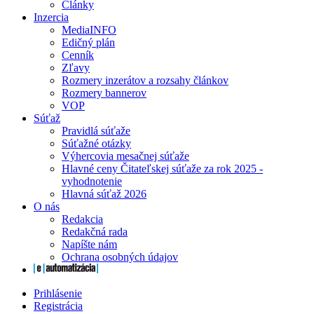
Články
Inzercia
MediaINFO
Edičný plán
Cenník
Zľavy
Rozmery inzerátov a rozsahy článkov
Rozmery bannerov
VOP
Súťaž
Pravidlá súťaže
Súťažné otázky
Výhercovia mesačnej súťaže
Hlavné ceny Čitateľskej súťaže za rok 2025 -
vyhodnotenie
Hlavná súťaž 2026
O nás
Redakcia
Redakčná rada
Napíšte nám
Ochrana osobných údajov
Prihlásenie
Registrácia