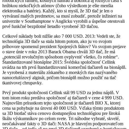
robotických ramien, kostných náhrad a dokonca aj rôznych častí s
hrúbkou niekoľkých atómov (čoho výsledkom je ešte menšia
elektronika a batérie). Každý, kto si myslí, že 3D tlač je len o
vytváraní malých predmetov, sa musí zobudiť, pretože inžinieri na
univerzite v Southamptone v Anglicku vyrobili a úspešne otestovali
prvé funkčné bezpilotné lietadlo vyrobené 3D tlačou.
Celkové náklady boli nižšie ako 7 000 USD. 2013: Vedeli ste, že
technológia 3D tlače sa stala hitom potom, ako ju vo svojom
príhovore spomenul prezident Spojených štátov? Vo svojom prejave
o stave únie v roku 2013 Barack Obama chváli 3D tlač, že má
„potenciál revolučným spôsobom ovplyvniť všetko, čo robíme“.
Štandardizované bionáplne 2015: Švédska spoločnosť Cellink
uvádza na trh prvú štandardizovanú komerčnú tlačiareň na bionáplň.
Je vyrobená z materiálu získaného z morských rias nazývaného
nanocelulózový alginát, pričom bionáplň možno použiť na tlač
tkanivovej chrupavky.
Prvý produkt spoločnosti Cellink stál 99 USD za jednu náplň. V
tom istom roku predáva spoločnosť aj tlačiareň v cene 4 999 USD.
Najnovším prírastkom tejto spoločnosti je tlačiareň BIO X, ktorej
cena sa pohybuje na úrovni 40 000 USD. Vďaka týmto produktom
sa 3D biotlač stáva cenovo dostupnejšou technológiou pre širokú
škálu výskumníkov po celom svete. Tri náhodne vybraté, skvelé,
neočakávané fakty o 3D tlači: NASA je hlavným podporovateľom
3D tlače – od jedla až po prvú 3D tlačiareň vyrobenú v beztiažovom