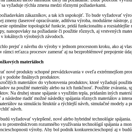
eď sa vyžaduje rýchla zmena medzi rôznymi požiadavkami.
 požiadavkám zákazníkov, a tak ich uspokojiť. To bude vyžadovať výro
ej zmeny (laserové opracúvanie, aditívna výroba, modulárne nástroje, 
esie optimálne topologické funkcie, pridá funkcionalitu a rozsiahlejšie
py, nanopovlaky na požiadanie či použitie rôznych, aj vrstvených mate
né v lokálnych výrobných závodoch.
chlo prejsť z návrhu do výroby v jednom procesnom kroku, ako aj vla
 v rámci reťazca procesov zamerať aj na bezproblémové prepojenie údaj
zložkových materiáloch
várať nové produkty schopné prevádzkovania v oveľa extrémnejšom prost
aj v podobe finálnych produktov.
ročilých materiálov do vyhotovenia produktov, ktoré vyžadujú použiti
adov na použité materiály alebo na ich funkčnosť. Použitie zvárania, s
tov. Na druhej strane spájanie s využitím tepla, pridaním iných mater
ť a následne riadiť možné následky spájania rôznych materiálov a inter
ateriálov na simuláciu štruktúr a rýchlejší návrh, simulačné modely a
chliť návrh.
ia budú vyžadovať vylepšené, nové alebo hybridné technológie spájania
, a to prostredníctvom rozumného využívania technológií spájania a mon
cieschopnosti výroby. Aby bol podnik konkurencieschopný aj v budúcno