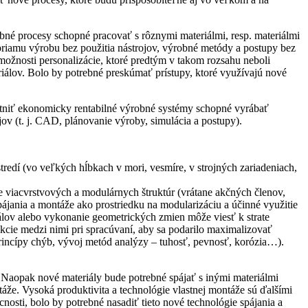
bné procesy schopné pracovať s rôznymi materiálmi, resp. materiálmi
priamu výrobu bez použitia nástrojov, výrobné metódy a postupy bez
 možnosti personalizácie, ktoré predtým v takom rozsahu neboli
riálov. Bolo by potrebné preskúmať prístupy, ktoré využívajú nové
stniť ekonomicky rentabilné výrobné systémy schopné vyrábať
ov (t. j. CAD, plánovanie výroby, simulácia a postupy).
redí (vo veľkých hĺbkach v mori, vesmíre, v strojných zariadeniach,
e viacvrstvových a modulárnych štruktúr (vrátane akčných členov,
pájania a montáže ako prostriedku na modularizáciu a účinné využitie
iálov alebo vykonanie geometrických zmien môže viesť k strate
akcie medzi nimi pri spracúvaní, aby sa podarilo maximalizovať
 princípy chýb, vývoj metód analýzy – tuhosť, pevnosť, korózia…).
. Naopak nové materiály bude potrebné spájať s inými materiálmi
táže. Vysoká produktivita a technológie vlastnej montáže sú ďalšími
sti, bolo by potrebné nasadiť tieto nové technológie spájania a