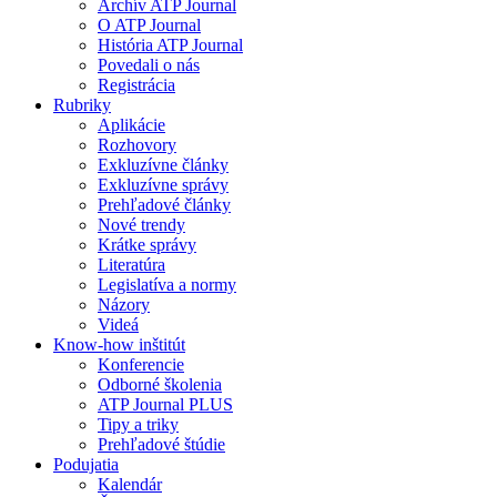
Archív ATP Journal
O ATP Journal
História ATP Journal
Povedali o nás
Registrácia
Rubriky
Aplikácie
Rozhovory
Exkluzívne články
Exkluzívne správy
Prehľadové články
Nové trendy
Krátke správy
Literatúra
Legislatíva a normy
Názory
Videá
Know-how inštitút
Konferencie
Odborné školenia
ATP Journal PLUS
Tipy a triky
Prehľadové štúdie
Podujatia
Kalendár