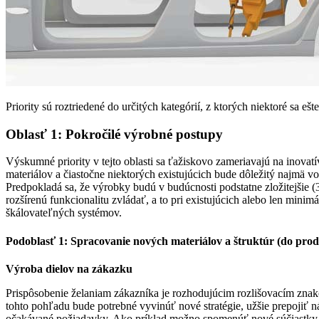
Priority sú roztriedené do určitých kategórií, z ktorých niektoré sa ešt
Oblasť 1: Pokročilé výrobné postupy
Výskumné priority v tejto oblasti sa ťažiskovo zameriavajú na inovatí
materiálov a čiastočne niektorých existujúcich bude dôležitý najmä vo
Predpokladá sa, že výrobky budú v budúcnosti podstatne zložitejšie 
rozšírenú funkcionalitu zvládať, a to pri existujúcich alebo len min
škálovateľných systémov.
Podoblasť 1: Spracovanie nových materiálov a štruktúr (do pro
Výroba dielov na zákazku
Prispôsobenie želaniam zákazníka je rozhodujúcim rozlišovacím znak
tohto pohľadu bude potrebné vyvinúť nové stratégie, užšie prepojiť
očakávané požiadavky. Ako príklad možno spomenúť nové súčiastky n