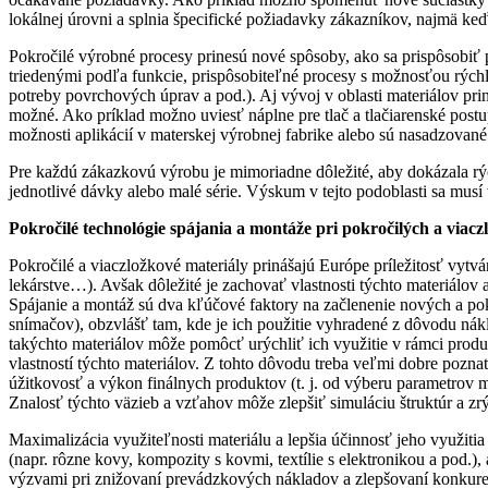
lokálnej úrovni a splnia špecifické požiadavky zákazníkov, najmä k
Pokročilé výrobné procesy prinesú nové spôsoby, ako sa prispôsobiť
triedenými podľa funkcie, prispôsobiteľné procesy s možnosťou rýchl
potreby povrchových úprav a pod.). Aj vývoj v oblasti materiálov prin
možné. Ako príklad možno uviesť náplne pre tlač a tlačiarenské postu
možnosti aplikácií v materskej výrobnej fabrike alebo sú nasadzova
Pre každú zákazkovú výrobu je mimoriadne dôležité, aby dokázala rý
jednotlivé dávky alebo malé série. Výskum v tejto podoblasti sa musí
Pokročilé technológie spájania a montáže pri pokročilých a viac
Pokročilé a viaczložkové materiály prinášajú Európe príležitosť vyt
lekárstve…). Avšak dôležité je zachovať vlastnosti týchto materiálov 
Spájanie a montáž sú dva kľúčové faktory na začlenenie nových a pok
snímačov), obzvlášť tam, kde je ich použitie vyhradené z dôvodu nákl
takýchto materiálov môže pomôcť urýchliť ich využitie v rámci produk
vlastností týchto materiálov. Z tohto dôvodu treba veľmi dobre pozna
úžitkovosť a výkon finálnych produktov (t. j. od výberu parametrov m
Znalosť týchto väzieb a vzťahov môže zlepšiť simuláciu štruktúr a zrý
Maximalizácia využiteľnosti materiálu a lepšia účinnosť jeho využit
(napr. rôzne kovy, kompozity s kovmi, textílie s elektronikou a pod.)
výzvami pri znižovaní prevádzkových nákladov a zlepšovaní konkuren