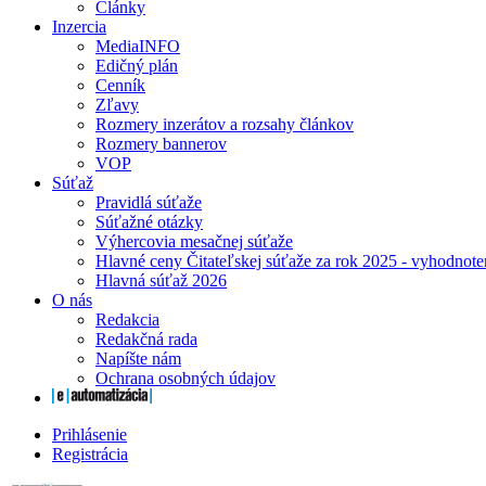
Články
Inzercia
MediaINFO
Edičný plán
Cenník
Zľavy
Rozmery inzerátov a rozsahy článkov
Rozmery bannerov
VOP
Súťaž
Pravidlá súťaže
Súťažné otázky
Výhercovia mesačnej súťaže
Hlavné ceny Čitateľskej súťaže za rok 2025 - vyhodnote
Hlavná súťaž 2026
O nás
Redakcia
Redakčná rada
Napíšte nám
Ochrana osobných údajov
Prihlásenie
Registrácia