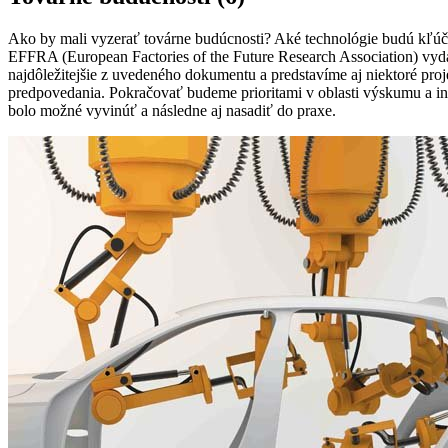
Ako by mali vyzerať továrne budúcnosti? Aké technológie budú kľúčo
EFFRA (European Factories of the Future Research Association) vydal
najdôležitejšie z uvedeného dokumentu a predstavíme aj niektoré proje
predpovedania. Pokračovať budeme prioritami v oblasti výskumu a inov
bolo možné vyvinúť a následne aj nasadiť do praxe.