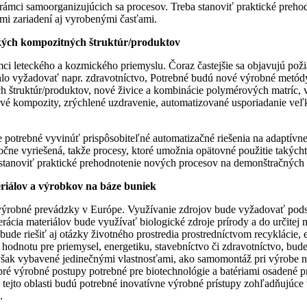
 rámci samoorganizujúcich sa procesov. Treba stanoviť praktické pre
i zariadení aj vyrobenými časťami.
kých kompozitných štruktúr/produktov
mci leteckého a kozmického priemyslu. Čoraz častejšie sa objavujú poži
ohlo vyžadovať napr. zdravotníctvo, Potrebné budú nové výrobné metód
ch štruktúr/produktov, nové živice a kombinácie polymérových matrí
é kompozity, zrýchlené uzdravenie, automatizované usporiadanie veľký
 potrebné vyvinúť prispôsobiteľné automatizačné riešenia na adaptívne 
točne vyriešená, takže procesy, ktoré umožnia opätovné použitie takých
eba stanoviť praktické prehodnotenie nových procesov na demonštračný
riálov a výrobkov na báze buniek
robné prevádzky v Európe. Využívanie zdrojov bude vyžadovať podstat
cia materiálov bude využívať biologické zdroje prírody a do určitej mi
 bude riešiť aj otázky životného prostredia prostredníctvom recyklácie, e
u hodnotu pre priemysel, energetiku, stavebníctvo či zdravotníctvo, bu
ú však vybavené jedinečnými vlastnosťami, ako samomontáž pri výrobe
obré výrobné postupy potrebné pre biotechnológie a batériami osadené 
tejto oblasti budú potrebné inovatívne výrobné prístupy zohľadňujúce
.