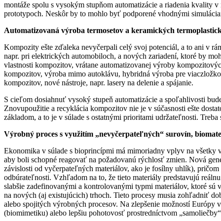
montáže spolu s vysokým stupňom automatizácie a riadenia kvality v
prototypoch. Neskôr by to mohlo byť podporené vhodnými simuláciam
Automatizovaná výroba termosetov a keramických termoplastic
Kompozity ešte zďaleka nevyčerpali celý svoj potenciál, a to ani v rá
napr. pri elektrických automobiloch, a nových zariadení, ktoré by m
vlastnosti kompozitov, vrátane automatizovanej výroby kompozitový
kompozitov, výroba mimo autoklávu, hybridná výroba pre viaczložkov
kompozitov, nové nástroje, napr. lasery na delenie a spájanie.
S cieľom dosiahnuť vysoký stupeň automatizácie a spoľahlivosti bude
Znovupoužitie a recyklácia kompozitov nie je v súčasnosti ešte dosta
základom, a to je v súlade s ostatnými prioritami udržateľnosti. Tr
Výrobný proces s využitím „nevyčerpateľných“ surovín, biomate
Ekonomika v súlade s bioprincípmi má mimoriadny vplyv na všetky vý
aby boli schopné reagovať na požadovanú rýchlosť zmien. Nová generá
závislosti od vyčerpateľných materiálov, ako je fosílny uhlík), pričom
odbúrateľnosti. Vzhľadom na to, že tieto materiály predstavujú reáln
slabšie zadefinovanými a kontrolovanými typmi materiálov, ktoré s
na nových (aj existujúcich) trhoch. Tieto procesy musia zohľadniť d
alebo spojitých výrobných procesov. Na zlepšenie možností Európy v 
(biomimetiku) alebo lepšiu pohotovosť prostredníctvom „samoliečby“