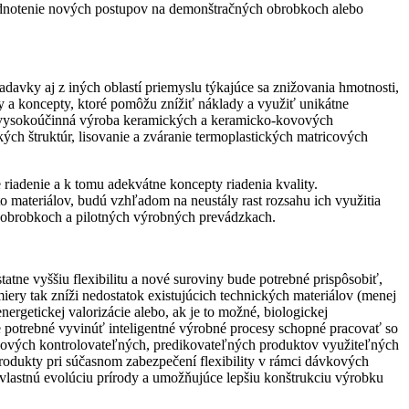
hodnotenie nových postupov na demonštračných obrobkoch alebo
adavky aj z iných oblastí priemyslu týkajúce sa znižovania hmotnosti,
y a koncepty, ktoré pomôžu znížiť náklady a využiť unikátne
c, vysokoúčinná výroba keramických a keramicko-kovových
ch štruktúr, lisovanie a zváranie termoplastických matricových
riadenie a k tomu adekvátne koncepty riadenia kvality.
to materiálov, budú vzhľadom na neustály rast rozsahu ich využitia
ch obrobkoch a pilotných výrobných prevádzkach.
ne vyššiu flexibilitu a nové suroviny bude potrebné prispôsobiť,
ery tak zníži nedostatok existujúcich technických materiálov (menej
nergetickej valorizácie alebo, ak je to možné, biologickej
de potrebné vyvinúť inteligentné výrobné procesy schopné pracovať so
 nových kontrolovateľných, predikovateľných produktov využiteľných
produkty pri súčasnom zabezpečení flexibility v rámci dávkových
 vlastnú evolúciu prírody a umožňujúce lepšiu konštrukciu výrobku