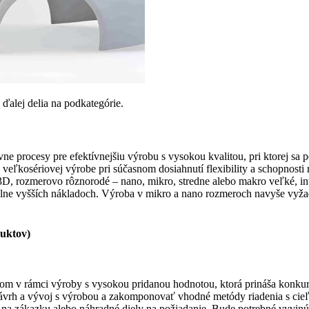
e ďalej delia na podkategórie.
vne procesy pre efektívnejšiu výrobu s vysokou kvalitou, pri ktorej sa
 veľkosériovej výrobe pri súčasnom dosiahnutí flexibility a schopnosti
(3D, rozmerovo rôznorodé – nano, mikro, stredne alebo makro veľké, in
imálne vyšších nákladoch. Výroba v mikro a nano rozmeroch navyše vyžadu
duktov)
om v rámci výroby s vysokou pridanou hodnotou, ktorá prináša konkur
 návrh a vývoj s výrobou a zakomponovať vhodné metódy riadenia s cie
a zákazku alebo náhradné diely na požiadanie. Bude potrebné vyvinúť