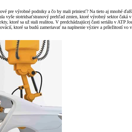
vé pre výrobné podniky a čo by mali priniesť? Na tieto aj mnohé ďalš
a vyše stotridsaťstranový prehľad zmien, ktoré výrobný sektor čaká v 
kty, ktoré sa už stali realitou. V predchádzajúcej časti seriálu v ATP 
ácií, ktoré sa budú zameriavať na naplnenie výziev a príležitostí vo v