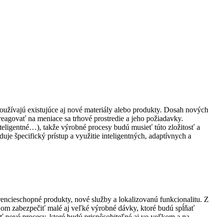
 používajú existujúce aj nové materiály alebo produkty. Dosah nových
 reagovať na meniace sa trhové prostredie a jeho požiadavky.
teligentné…), takže výrobné procesy budú musieť túto zložitosť a
je špecifický prístup a využitie inteligentných, adaptívnych a
encieschopné produkty, nové služby a lokalizovanú funkcionalitu. Z
ľom zabezpečiť malé aj veľké výrobné dávky, ktoré budú spĺňať
 nové procesy, ktoré budú prispôsobiteľné aj vo veľkom a na