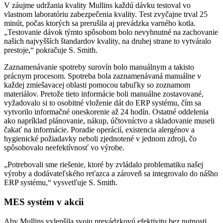
V záujme udržania kvality Mullins každú dávku testoval vo
vlastnom laboratóriu zabezpečenia kvality. Test zvyčajne trval 25
minút, počas ktorých sa prerušila aj prevádzka varného kotla.
„Testovanie dávok týmto spôsobom bolo nevyhnutné na zachovanie
našich najvyšších štandardov kvality, na druhej strane to vytváralo
prestoje,“ pokračuje S. Smith.
Zaznamenávanie spotreby surovín bolo manuálnym a takisto
prácnym procesom. Spotreba bola zaznamenávaná manuálne v
každej zmiešavacej oblasti pomocou tabuľky so zoznamom
materiálov. Pretože tieto informácie boli manuálne zostavované,
vyžadovalo si to osobitné vloženie dát do ERP systému, čím sa
vytvorilo informačné oneskorenie až 24 hodín. Ostatné oddelenia
ako napríklad plánovanie, nákup, účtovníctvo a skladovanie museli
čakať na informácie. Poradie operácií, existencia alergénov a
hygienické požiadavky neboli zjednotené v jednom zdroji, čo
spôsobovalo neefektívnosť vo výrobe.
„Potrebovali sme riešenie, ktoré by zvládalo problematiku našej
výroby a dodávateľského reťazca a zároveň sa integrovalo do nášho
ERP systému,“ vysvetľuje S. Smith.
MES systém v akcii
Aby Mullins vylepšila svoju prevádzkovú efektivitu bez nutnosti