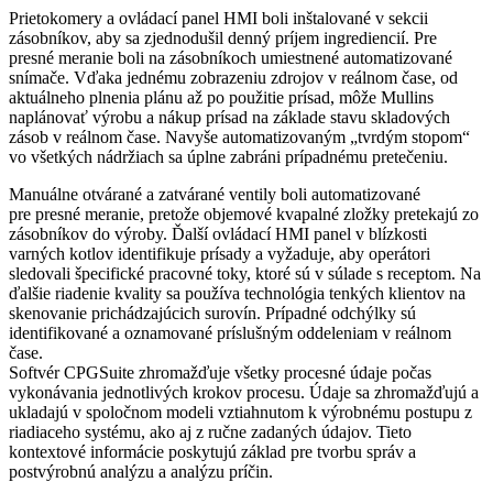
Prietokomery a ovládací panel HMI boli inštalované v sekcii
zásobníkov, aby sa zjednodušil denný príjem ingrediencií. Pre
presné meranie boli na zásobníkoch umiestnené automatizované
snímače. Vďaka jednému zobrazeniu zdrojov v reálnom čase, od
aktuálneho plnenia plánu až po použitie prísad, môže Mullins
naplánovať výrobu a nákup prísad na základe stavu skladových
zásob v reálnom čase. Navyše automatizovaným „tvrdým stopom“
vo všetkých nádržiach sa úplne zabráni prípadnému pretečeniu.
Manuálne otvárané a zatvárané ventily boli automatizované
pre presné meranie, pretože objemové kvapalné zložky pretekajú zo
zásobníkov do výroby. Ďalší ovládací HMI panel v blízkosti
varných kotlov identifikuje prísady a vyžaduje, aby operátori
sledovali špecifické pracovné toky, ktoré sú v súlade s receptom. Na
ďalšie riadenie kvality sa používa technológia tenkých klientov na
skenovanie prichádzajúcich surovín. Prípadné odchýlky sú
identifikované a oznamované príslušným oddeleniam v reálnom
čase.
Softvér CPGSuite zhromažďuje všetky procesné údaje počas
vykonávania jednotlivých krokov procesu. Údaje sa zhromažďujú a
ukladajú v spoločnom modeli vztiahnutom k výrobnému postupu z
riadiaceho systému, ako aj z ručne zadaných údajov. Tieto
kontextové informácie poskytujú základ pre tvorbu správ a
postvýrobnú analýzu a analýzu príčin.