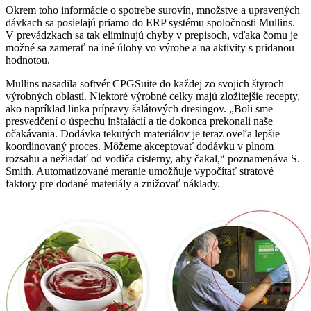
Okrem toho informácie o spotrebe surovín, množstve a upravených
dávkach sa posielajú priamo do ERP systému spoločnosti Mullins.
V prevádzkach sa tak eliminujú chyby v prepisoch, vďaka čomu je
možné sa zamerať na iné úlohy vo výrobe a na aktivity s pridanou
hodnotou.
Mullins nasadila softvér CPGSuite do každej zo svojich štyroch
výrobných oblastí. Niektoré výrobné celky majú zložitejšie recepty,
ako napríklad linka prípravy šalátových dresingov. „Boli sme
presvedčení o úspechu inštalácií a tie dokonca prekonali naše
očakávania. Dodávka tekutých materiálov je teraz oveľa lepšie
koordinovaný proces. Môžeme akceptovať dodávku v plnom
rozsahu a nežiadať od vodiča cisterny, aby čakal,“ poznamenáva S.
Smith. Automatizované meranie umožňuje vypočítať stratové
faktory pre dodané materiály a znižovať náklady.