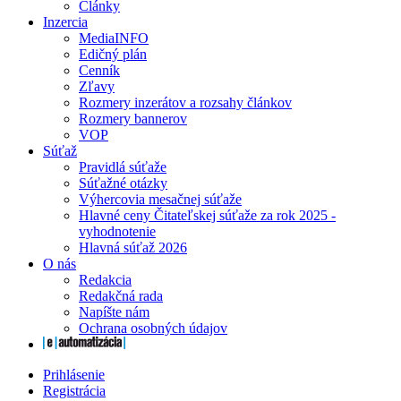
Články
Inzercia
MediaINFO
Edičný plán
Cenník
Zľavy
Rozmery inzerátov a rozsahy článkov
Rozmery bannerov
VOP
Súťaž
Pravidlá súťaže
Súťažné otázky
Výhercovia mesačnej súťaže
Hlavné ceny Čitateľskej súťaže za rok 2025 -
vyhodnotenie
Hlavná súťaž 2026
O nás
Redakcia
Redakčná rada
Napíšte nám
Ochrana osobných údajov
Prihlásenie
Registrácia