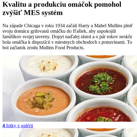
Kvalitu a produkciu omáčok pomohol
zvýšiť MES systém
Na západe Chicaga v roku 1934 začali Harry a Mabel Mullins plniť
svoju domácu grilovanú omáčku do fľašiek, aby uspokojili
fanúšikov svojej taverny. Dopyt naďalej rástol a o pár rokov neskôr
bola omáčka k dispozícii v miestnych obchodoch s potravinami. To
bol začiatok zrodu Mullins Food Products.
4
fotky v galérii