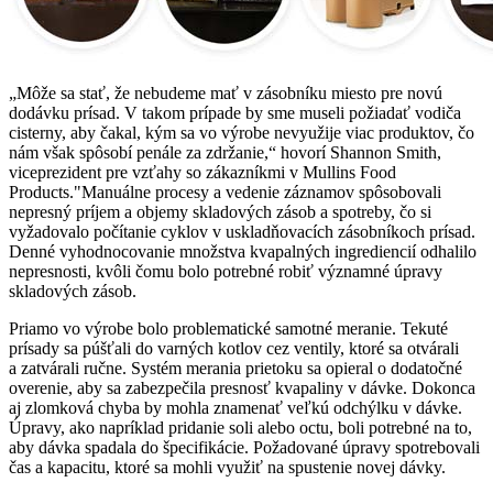
„Môže sa stať, že nebudeme mať v zásobníku miesto pre novú
dodávku prísad. V takom prípade by sme museli požiadať vodiča
cisterny, aby čakal, kým sa vo výrobe nevyužije viac produktov, čo
nám však spôsobí penále za zdržanie,“ hovorí Shannon Smith,
viceprezident pre vzťahy so zákazníkmi v Mullins Food
Products."Manuálne procesy a vedenie záznamov spôsobovali
nepresný príjem a objemy skladových zásob a spotreby, čo si
vyžadovalo počítanie cyklov v uskladňovacích zásobníkoch prísad.
Denné vyhodnocovanie množstva kvapalných ingrediencií odhalilo
nepresnosti, kvôli čomu bolo potrebné robiť významné úpravy
skladových zásob.
Priamo vo výrobe bolo problematické samotné meranie. Tekuté
prísady sa púšťali do varných kotlov cez ventily, ktoré sa otvárali
a zatvárali ručne. Systém merania prietoku sa opieral o dodatočné
overenie, aby sa zabezpečila presnosť kvapaliny v dávke. Dokonca
aj zlomková chyba by mohla znamenať veľkú odchýlku v dávke.
Úpravy, ako napríklad pridanie soli alebo octu, boli potrebné na to,
aby dávka spadala do špecifikácie. Požadované úpravy spotrebovali
čas a kapacitu, ktoré sa mohli využiť na spustenie novej dávky.