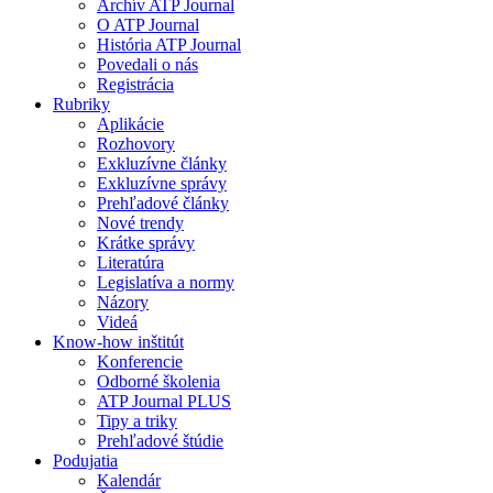
Archív ATP Journal
O ATP Journal
História ATP Journal
Povedali o nás
Registrácia
Rubriky
Aplikácie
Rozhovory
Exkluzívne články
Exkluzívne správy
Prehľadové články
Nové trendy
Krátke správy
Literatúra
Legislatíva a normy
Názory
Videá
Know-how inštitút
Konferencie
Odborné školenia
ATP Journal PLUS
Tipy a triky
Prehľadové štúdie
Podujatia
Kalendár