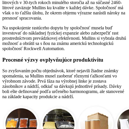
litrových v 30-tych rokoch minulého storočia až na súčasné 2460-
litrové zaväzuje Mullins ku kvalite v každej dávke. Spoločnosť má
však o to ťažšiu úlohu, že okrem objemu výrazne narástli nároky na
presnosť spracovania.
Na uspokojenie rastúceho dopytu by spoločnosť musela buď
investovať do nákladnej fyzickej expanzie alebo zabezpečiť rast
prostredníctvom prevádzkovej efektívnosti. Mullins si vybrala druhú
možnosť a obrátil sa s ňou na známu americkú technologickú
spoločnosť Rockwell Automation.
Procesné výzvy ovplyvňujúce produktivitu
So zvyšovaním počtu objednávok, ktoré nejavili žiadne známky
spomalenia, sa Mullins musel zaoberať rôznymi ťažkosťami vo
výrobnom závode. Prvá fáza na výrobnej linke je zostava
zásobníkov a nádrží, odkiaľ sa dávkujú jednotlivé prísady. Dávky
boli ešte definované podľa určeného harmonogramu, ale stanovené
na základe kapacity produkcie a nádrží.