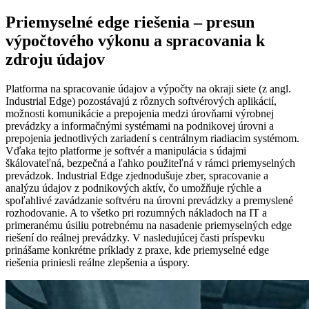
Priemyselné edge riešenia – presun
výpočtového výkonu a spracovania k
zdroju údajov
Platforma na spracovanie údajov a výpočty na okraji siete (z angl.
Industrial Edge) pozostávajú z rôznych softvérových aplikácií,
možnosti komunikácie a prepojenia medzi úrovňami výrobnej
prevádzky a informačnými systémami na podnikovej úrovni a
prepojenia jednotlivých zariadení s centrálnym riadiacim systémom.
Vďaka tejto platforme je softvér a manipulácia s údajmi
škálovateľná, bezpečná a ľahko použiteľná v rámci priemyselných
prevádzok. Industrial Edge zjednodušuje zber, spracovanie a
analýzu údajov z podnikových aktív, čo umožňuje rýchle a
spoľahlivé zavádzanie softvéru na úrovni prevádzky a premyslené
rozhodovanie. A to všetko pri rozumných nákladoch na IT a
primeranému úsiliu potrebnému na nasadenie priemyselných edge
riešení do reálnej prevádzky. V nasledujúcej časti príspevku
prinášame konkrétne príklady z praxe, kde priemyselné edge
riešenia priniesli reálne zlepšenia a úspory.