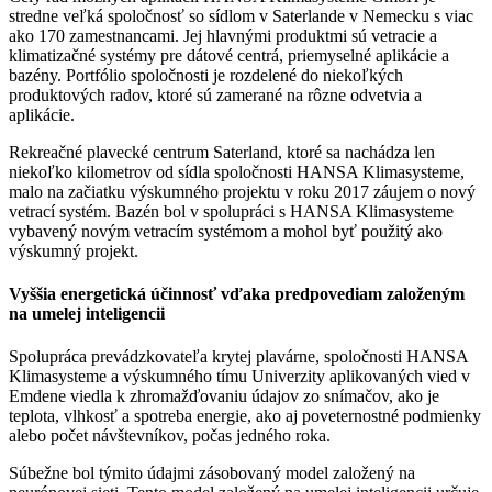
stredne veľká spoločnosť so sídlom v Saterlande v Nemecku s viac
ako 170 zamestnancami. Jej hlavnými produktmi sú vetracie a
klimatizačné systémy pre dátové centrá, priemyselné aplikácie a
bazény. Portfólio spoločnosti je rozdelené do niekoľkých
produktových radov, ktoré sú zamerané na rôzne odvetvia a
aplikácie.
Rekreačné plavecké centrum Saterland, ktoré sa nachádza len
niekoľko kilometrov od sídla spoločnosti HANSA Klimasysteme,
malo na začiatku výskumného projektu v roku 2017 záujem o nový
vetrací systém. Bazén bol v spolupráci s HANSA Klimasysteme
vybavený novým vetracím systémom a mohol byť použitý ako
výskumný projekt.
Vyššia energetická účinnosť vďaka predpovediam založeným
na umelej inteligencii
Spolupráca prevádzkovateľa krytej plavárne, spoločnosti HANSA
Klimasysteme a výskumného tímu Univerzity aplikovaných vied v
Emdene viedla k zhromažďovaniu údajov zo snímačov, ako je
teplota, vlhkosť a spotreba energie, ako aj poveternostné podmienky
alebo počet návštevníkov, počas jedného roka.
Súbežne bol týmito údajmi zásobovaný model založený na