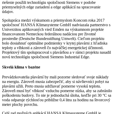
riešenie použili technológiu spoločnosti Siemens v podobe
priemyselných edge zariadení a edge aplikácií na spracovanie
údajov.
Spolupráca medzi výskumom a priemyslom Koncom roka 2017
spoločnosť HANSA Klimasysteme GmbH nadviazala partnerstvo s
Univerzitou aplikovaných vied Emden na výskumnom projekte
financovanom Nemeckou federálnou nadáciou pre životné
prostredie (Deutsche Bundesstiftung Umwelt). Cieľom projektu
bolo dosiahnuť optimálne podmienky v krytej plavárni z hľadiska
teploty a vlhkosti a zároveň čo najväčšej energetickej účinnosti.
Projektový tím spolupracoval s plavárňou a v rámci projektu nasadil
novú technológiu spoločnosti Siemens Industrial Edge.
Skvelá klíma v bazéne
Prevádzkovatelia plavární by mali pozorne sledovať svoje náklady
na energiu. Zároveň musia zabezpečiť, aby si návštevníci pobyt na
plavárni užili. Preto musia udržiavať pomerne vysokú teplotu.
Zároveň musí byť vlhkosť vzduchu pomerne nízka, aby sa zabránilo
poškodeniu budovy. To nie je jednoduchá úloha, keďže pri 30 °C sa
voda odparuje rýchlosťou približne 0,4 litra za hodinu na štvorcový
meter plochy povrchu.
Celý rad možných aplikácií HANSA Klimasysteme GmbH je