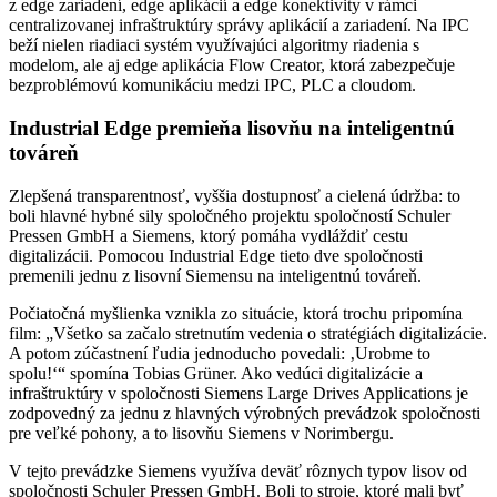
z edge zariadení, edge aplikácií a edge konektivity v rámci
centralizovanej infraštruktúry správy aplikácií a zariadení. Na IPC
beží nielen riadiaci systém využívajúci algoritmy riadenia s
modelom, ale aj edge aplikácia Flow Creator, ktorá zabezpečuje
bezproblémovú komunikáciu medzi IPC, PLC a cloudom.
Industrial Edge premieňa lisovňu na inteligentnú
továreň
Zlepšená transparentnosť, vyššia dostupnosť a cielená údržba: to
boli hlavné hybné sily spoločného projektu spoločností Schuler
Pressen GmbH a Siemens, ktorý pomáha vydláždiť cestu
digitalizácii. Pomocou Industrial Edge tieto dve spoločnosti
premenili jednu z lisovní Siemensu na inteligentnú továreň.
Počiatočná myšlienka vznikla zo situácie, ktorá trochu pripomína
film: „Všetko sa začalo stretnutím vedenia o stratégiách digitalizácie.
A potom zúčastnení ľudia jednoducho povedali: ‚Urobme to
spolu!‘“ spomína Tobias Grüner. Ako vedúci digitalizácie a
infraštruktúry v spoločnosti Siemens Large Drives Applications je
zodpovedný za jednu z hlavných výrobných prevádzok spoločnosti
pre veľké pohony, a to lisovňu Siemens v Norimbergu.
V tejto prevádzke Siemens využíva deväť rôznych typov lisov od
spoločnosti Schuler Pressen GmbH. Boli to stroje, ktoré mali byť