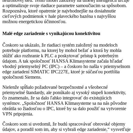
neurónovej sieti. Tento model založený na umelej inteligencii určuje
a optimalizuje svoje riadiace parametre samoučiacim sa spôsobom.
Rozpoznáva, ktoré opatrenie je najvhodnejšie na dosiahnutie
cieľových podmienok v hale plaveckého bazéna s najvyššou
možnou energetickou účinnosťou.
Malé edge zariadenie s vynikajúcou konektivitou
Čoskoro sa ukázalo, že riadiaci systém založený na modeloch
potrebuje platformu, na ktorej by mohol bežať a ktorá by mohla
slúžiť ako rozhranie k PLC a poskytovať prístup k potrebným
údajom. A tak spoločnosť HANSA Klimasysteme začala hľadať
vhodný priemyselný PC (IPC) – a čoskoro ho našla v priemyselnom
edge zariadení SIMATIC IPC227E, ktoré je súčasťou portfólia
spoločnosti Siemens.
Nielenže spĺňalo požadované bezpečnostné a všeobecné
priemyselné štandardy, ale ponúkalo aj vysoký stupeň konektivity,
čo znamenalo, že sa dalo ľahko integrovať do existujúcich
systémov. „Spoločnosť HANSA Klimasysteme sa na nás pôvodne
obrátila so žiadosťou o IPC, ktoré by sa dalo použiť na vytvorenie
VPN pripojenia.
Čoskoro som si uvedomil, že budú spracovávať obrovské objemy
údajov, a poradil som im, aby si vybrali edge zariadenie,“ vysvetľuje