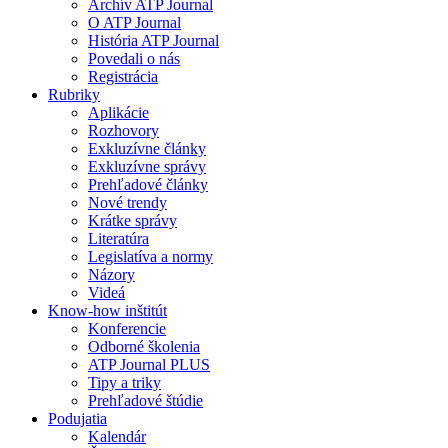
Archív ATP Journal
O ATP Journal
História ATP Journal
Povedali o nás
Registrácia
Rubriky
Aplikácie
Rozhovory
Exkluzívne články
Exkluzívne správy
Prehľadové články
Nové trendy
Krátke správy
Literatúra
Legislatíva a normy
Názory
Videá
Know-how inštitút
Konferencie
Odborné školenia
ATP Journal PLUS
Tipy a triky
Prehľadové štúdie
Podujatia
Kalendár