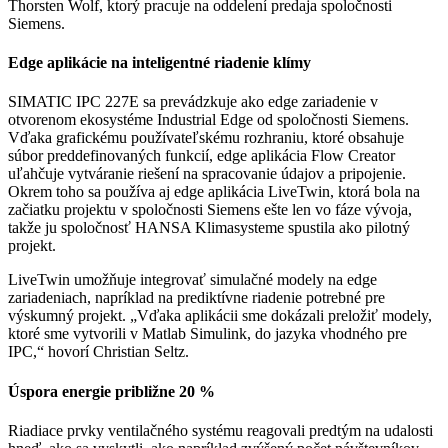
Thorsten Wolf, ktorý pracuje na oddelení predaja spoločnosti
Siemens.
Edge aplikácie na inteligentné riadenie klímy
SIMATIC IPC 227E sa prevádzkuje ako edge zariadenie v
otvorenom ekosystéme Industrial Edge od spoločnosti Siemens.
Vďaka grafickému používateľskému rozhraniu, ktoré obsahuje
súbor preddefinovaných funkcií, edge aplikácia Flow Creator
uľahčuje vytváranie riešení na spracovanie údajov a pripojenie.
Okrem toho sa používa aj edge aplikácia LiveTwin, ktorá bola na
začiatku projektu v spoločnosti Siemens ešte len vo fáze vývoja,
takže ju spoločnosť HANSA Klimasysteme spustila ako pilotný
projekt.
LiveTwin umožňuje integrovať simulačné modely na edge
zariadeniach, napríklad na prediktívne riadenie potrebné pre
výskumný projekt. „Vďaka aplikácii sme dokázali preložiť modely,
ktoré sme vytvorili v Matlab Simulink, do jazyka vhodného pre
IPC,“ hovorí Christian Seltz.
Úspora energie približne 20 %
Riadiace prvky ventilačného systému reagovali predtým na udalosti