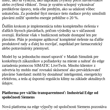
hneď, ako sa vyskytli, ako napríklad zvýšený počet návštevníkov
alebo zvýšená vlhkosť. Teraz je systém schopný vykonávať
prediktívne úpravy, teda ešte predtým, ako sa udalosti vôbec
uskutočnia. Za posledné štyri mesiace tieto riadiace prvky umožnili
plavárni znížiť spotrebu energie približne o 20 %.
Ďalším krokom je implementácia tohto kompletného riešenia v
ďalších štyroch plavárňach, pričom výsledky sa v súčasnosti
overujú. Riešenie však v budúcnosti nebude dostupné len pre
plavárne. Plán je postupne aplikovať kompletné riešenie na ďalšie
produktové rady a ďalej ho rozvíjať, napríklad pre farmaceutický
alebo potravinársky priemysel.
Model by sa jednoducho musel upraviť v Matlab Simulink pre
konkrétnych zákazníkov a požiadavky na mieste a nahrať do edge
zariadenia pomocou SIMATIC LiveTwin. Mnoho klientov z
odvetvia by mohlo mať rovnakú skúsenosť ako prevádzkovateľ
plavárne Saterland: mohli by dosiahnuť inteligentnú, energeticky
efektívnu, a teda aj úspornú reguláciu klímy na základe aktuálnych
údajov.
Platforma pre väčšiu transparentnosť: Industrial Edge od
spoločnosti Siemens
Nová platforma na edge výpočty od spoločnosti Siemens pozostáva