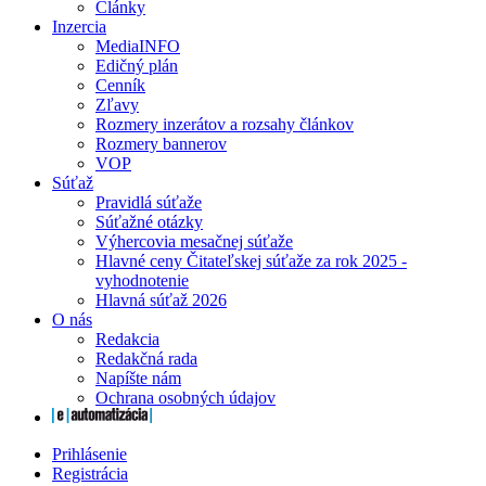
Články
Inzercia
MediaINFO
Edičný plán
Cenník
Zľavy
Rozmery inzerátov a rozsahy článkov
Rozmery bannerov
VOP
Súťaž
Pravidlá súťaže
Súťažné otázky
Výhercovia mesačnej súťaže
Hlavné ceny Čitateľskej súťaže za rok 2025 -
vyhodnotenie
Hlavná súťaž 2026
O nás
Redakcia
Redakčná rada
Napíšte nám
Ochrana osobných údajov
Prihlásenie
Registrácia