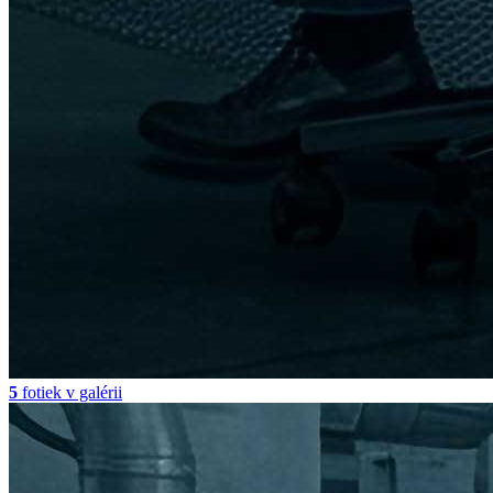
5
fotiek v galérii