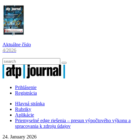
Aktuálne číslo
4/2026
Prihlásenie
Registrácia
Hlavná stránka
Rubriky
Aplikácie
Priemyselné edge riešenia – presun výpočtového výkonu a
spracovania k zdroju údajov
24. January 2026