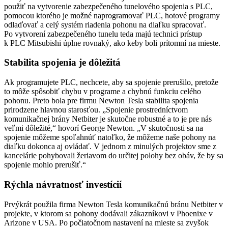
použiť na vytvorenie zabezpečeného tunelového spojenia s PLC,
pomocou ktorého je možné naprogramovať PLC, hotové programy
odlaďovať a celý systém riadenia pohonu na diaľku spracovať.
Po vytvorení zabezpečeného tunelu teda majú technici prístup
k PLC Mitsubishi úplne rovnaký, ako keby boli prítomní na mieste.
Stabilita spojenia je dôležitá
Ak programujete PLC, nechcete, aby sa spojenie prerušilo, pretože
to môže spôsobiť chybu v programe a chybnú funkciu celého
pohonu. Preto bola pre firmu Newton Tesla stabilita spojenia
prirodzene hlavnou starosťou. „Spojenie prostredníctvom
komunikačnej brány Netbiter je skutočne robustné a to je pre nás
veľmi dôležité,“ hovorí George Newton. „V skutočnosti sa na
spojenie môžeme spoľahnúť natoľko, že môžeme naše pohony na
diaľku dokonca aj ovládať. V jednom z minulých projektov sme z
kancelárie pohybovali žeriavom do určitej polohy bez obáv, že by sa
spojenie mohlo prerušiť.“
Rýchla návratnosť investícií
Prvýkrát použila firma Newton Tesla komunikačnú bránu Netbiter v
projekte, v ktorom sa pohony dodávali zákazníkovi v Phoenixe v
Arizone v USA. Po počiatočnom nastavení na mieste sa zvyšok