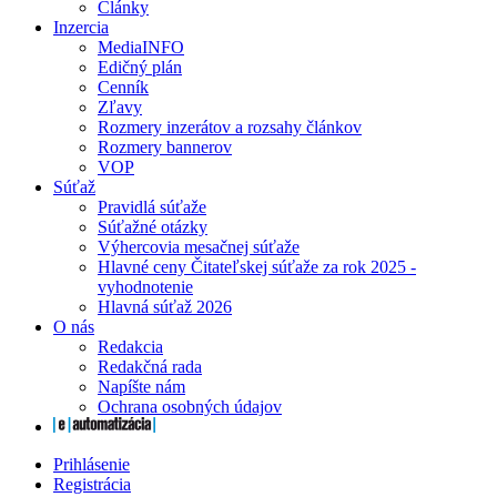
Články
Inzercia
MediaINFO
Edičný plán
Cenník
Zľavy
Rozmery inzerátov a rozsahy článkov
Rozmery bannerov
VOP
Súťaž
Pravidlá súťaže
Súťažné otázky
Výhercovia mesačnej súťaže
Hlavné ceny Čitateľskej súťaže za rok 2025 -
vyhodnotenie
Hlavná súťaž 2026
O nás
Redakcia
Redakčná rada
Napíšte nám
Ochrana osobných údajov
Prihlásenie
Registrácia