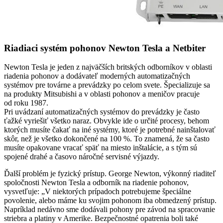
Riadiaci systém pohonov Newton Tesla a Netbiter
Newton Tesla je jeden z najväčších britských odborníkov v oblasti
riadenia pohonov a dodávateľ moderných automatizačných
systémov pre továrne a prevádzky po celom svete. Špecializuje sa
na produkty Mitsubishi a v oblasti pohonov a meničov pracuje
od roku 1987.
Pri uvádzaní automatizačných systémov do prevádzky je často
ťažké vyriešiť všetko naraz. Obvykle ide o určité procesy, behom
ktorých musíte čakať na iné systémy, ktoré je potrebné nainštalovať
skôr, než je všetko dokončené na 100 %. To znamená, že sa často
musíte opakovane vracať späť na miesto inštalácie, a s tým sú
spojené drahé a časovo náročné servisné výjazdy.
Ďalší problém je fyzický prístup. George Newton, výkonný riaditeľ
spoločnosti Newton Tesla a odborník na riadenie pohonov,
vysvetľuje: „V niektorých prípadoch potrebujeme špeciálne
povolenie, alebo máme ku svojim pohonom iba obmedzený prístup.
Napríklad nedávno sme dodávali pohony pre závod na spracovanie
striebra a platiny v Amerike. Bezpečnostné opatrenia boli také