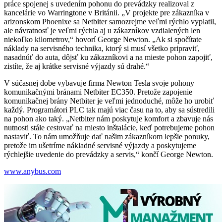
práce spojenej s uvedením pohonu do prevádzky realizoval z
kancelárie vo Warringtone v Británii. „V projekte pre zákazníka v
arizonskom Phoenixe sa Netbiter samozrejme veľmi rýchlo vyplatil,
ale návratnosť je veľmi rýchla aj u zákazníkov vzdialených len
niekoľko kilometrov,“ hovorí George Newton. „Ak si spočítate
náklady na servisného technika, ktorý si musí všetko pripraviť,
nasadnúť do auta, dôjsť ku zákazníkovi a na mieste pohon zapojiť,
zistíte, že aj krátke servisné výjazdy sú drahé.“
V súčasnej dobe vybavuje firma Newton Tesla svoje pohony
komunikačnými bránami Netbiter EC350. Pretože zapojenie
komunikačnej brány Netbiter je veľmi jednoduché, môže ho urobiť
každý. Programátori PLC tak majú viac času na to, aby sa sústredili
na pohon ako taký. „Netbiter nám poskytuje komfort a zbavuje nás
nutnosti stále cestovať na miesto inštalácie, keď potrebujeme pohon
nastaviť. To nám umožňuje dať našim zákazníkom lepšie ponuky,
pretože im ušetríme nákladné servisné výjazdy a poskytujeme
rýchlejšie uvedenie do prevádzky a servis,“ končí George Newton.
www.anybus.com