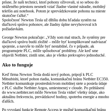
prísne, že naši technici, ktorí pohony oživovali, si so sebou do
stráženého priestoru nesmeli vziať žiadne vlastné náradie, mobilný
telefón ani notebook. Potom je sprevádzkovanie pohonu na mieste
skutočne ťažké.“
Spoločnosť Newton Tesla už dlhšiu dobu hľadala systém na
diaľkovú správu pohonov, ale žiadny úplne nevyhovoval ich
požiadavkám.
George Newton pokračuje: „Vždy som mal strach, že systémy pre
diaľkovú správu budú zložité – môže byť komplikované nadviazať
spojenie, a navyše to môže byť nestabilné, čo v prípade, ak
programujete PLC, môže spôsobovať problémy. Ale keď sme
objavili Netbiter, zistili sme, ako je všetko prekvapivo jednoduché.
Ako to funguje
Keď firma Newton Tesla dodá nový pohon, pripojí k PLC
Mitsubishi, ktoré pohon riadia, komunikačnú bránu Netbiter EC350.
Netbiter komunikuje prostredníctvom mobilnej siete a posiela údaje
z PLC službe Netbiter Argos, umiestnenej v cloude. Po prihlásení
do www.netbiter.net môže Newton Tesla vidieť všetky údaje, ako
aktuál­nu frekvenciu, prevádzkové hodiny, spotrebu energie a mnoho
ďalších.
Po vyvolaní funkcie Remote Access je možné komunikačnú bránu