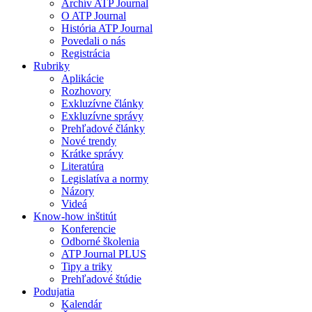
Archív ATP Journal
O ATP Journal
História ATP Journal
Povedali o nás
Registrácia
Rubriky
Aplikácie
Rozhovory
Exkluzívne články
Exkluzívne správy
Prehľadové články
Nové trendy
Krátke správy
Literatúra
Legislatíva a normy
Názory
Videá
Know-how inštitút
Konferencie
Odborné školenia
ATP Journal PLUS
Tipy a triky
Prehľadové štúdie
Podujatia
Kalendár