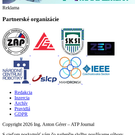
Reklama
Partnerské organizácie
Redakcia
Inzercia
Archív
Pravidlá
GDPR
Copyright 2026 Ing. Anton Gérer – ATP Journal
S cieľom poskytnúť vám čo najlepšie služby používame súbory