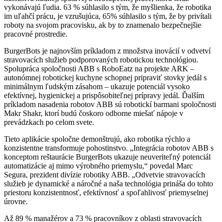
vykonávajú ľudia. 63 % súhlasilo s tým, že myšlienka, že robotika
im uľahčí prácu, je vzrušujúca, 65% súhlasilo s tým, že by privítali
roboty na svojom pracovisku, ak by to znamenalo bezpečnejšie
pracovné prostredie.
BurgerBots je najnovším príkladom z množstva inovácií v odvetví
stravovacích služieb podporovaných robotickou technológiou.
Spolupráca spoločnosti ABB s RoboEatz na projekte ARK –
autonómnej robotickej kuchyne schopnej pripraviť stovky jedál s
minimálnym ľudským zásahom – ukazuje potenciál vysoko
efektívnej, hygienickej a prispôsobiteľnej prípravy jedál. Ďalším
príkladom nasadenia robotov ABB sú robotickí barmani spoločnosti
Makr Shakr, ktorí budú čoskoro odborne miešať nápoje v
prevádzkach po celom svete.
Tieto aplikácie spoločne demonštrujú, ako robotika rýchlo a
konzistentne transformuje pohostinstvo. „Integrácia robotov ABB s
konceptom reštaurácie BurgerBots ukazuje neuveriteľný potenciál
automatizácie aj mimo výrobného priemyslu,“ povedal Marc
Segura, prezident divízie robotiky ABB. „Odvetvie stravovacích
služieb je dynamické a náročné a naša technológia prináša do tohto
priestoru konzistentnosť, efektívnosť a spoľahlivosť priemyselnej
úrovne.
Až 89 % manažérov a 73 % pracovníkov z oblasti stravovacích