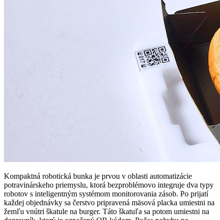
Kompaktná robotická bunka je prvou v oblasti automatizácie
potravinárskeho priemyslu, ktorá bezproblémovo integruje dva typy
robotov s inteligentným systémom monitorovania zásob. Po prijatí
každej objednávky sa čerstvo pripravená mäsová placka umiestni na
žemľu vnútri škatule na burger. Táto škatuľa sa potom umiestni na