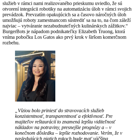
služieb v rámci nami realizovaného prieskumu uviedlo, že sú
otvorení integrácii robotiky na automatizáciu úloh v rámci svojich
prevádzok. Prevzatím opakujúcich sa a časovo náročných úloh
umožňujú roboty zamestnancom sústrediť sa na to, na čom záleží
najviac – vytváranie nezabudnuteľných kulinárskych zážitkov.“
BurgerBots je nápadom podnikateľky Elizabeth Truong, ktorá
vníma pobočku Los Gatos ako prvý krok v širšom komerčnom
rozbehu.
„Víziou bolo priniesť do stravovacích služieb
konzistentnosť, transparentnosť a efektívnosť. Pre
majiteľov reštaurácií to znamená lepšiu viditeľnosť
nákladov na potraviny, presnejšie prognózy a – v
konečnom dôsledku – lepšie rozhodovanie. Verím, že v
nasledujúcich piatich rokoch bude mať väčšina