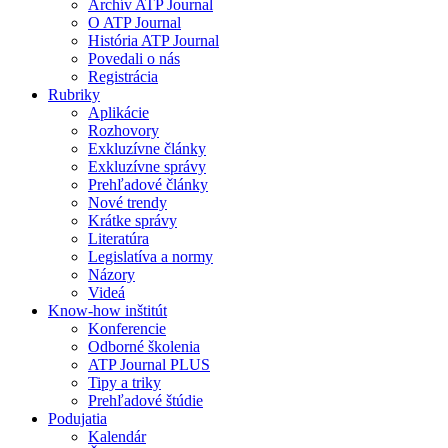
Archív ATP Journal
O ATP Journal
História ATP Journal
Povedali o nás
Registrácia
Rubriky
Aplikácie
Rozhovory
Exkluzívne články
Exkluzívne správy
Prehľadové články
Nové trendy
Krátke správy
Literatúra
Legislatíva a normy
Názory
Videá
Know-how inštitút
Konferencie
Odborné školenia
ATP Journal PLUS
Tipy a triky
Prehľadové štúdie
Podujatia
Kalendár