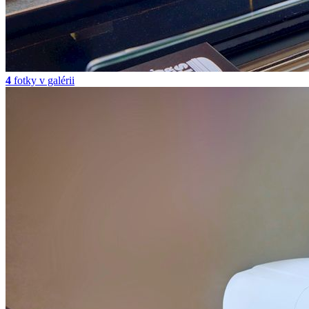
4
fotky v galérii