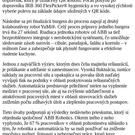
dopravník, ktorý je označený QR kódom. Počas pohybu po
dopravníku IRB 360 FlexPicker® hygienicky a vo vysokej rýchlosti
vyberie polevu na základe údajov uložených v QR kóde.
Následne sa pri finalizácii burgera do procesu zapojí aj druhý
kolaboratívny robot YuMi®. Celý proces prípravy jedného burgera
trvá iba 27 sekúnd. Riadiaca jednotka robotov od ABB sa tiež
bezproblémovo integruje s nerobotickými systémami, čo umožňuje
sledovanie zásob surovín – cibule, paradajok, šalátu a korenín – v
reálnom čase a zabezpečuje tak plynulé fungovanie a efektívne
riadenie kuchyne.
Jednou z najväčších výziev, ktorým dnes čelia majitelia reštaurácií,
je prilákanie a udržanie si zamestnancov. Vysoká fluktuácia, rastúce
náklady na pracovnú silu a opakujúca sa povaha úloh naďalej
vyvíjajú tlak na podniky v oblasti poskytovania reštauračných
služieb. Automatizácia predstavuje príležitosť nielen na vyplnenie
medzier v pracovnej sile, ale aj na zvýšenie udržateľnosti a
atraktívnosti pracovných miest v oblasti stravovacích služieb
znížením počtu zdĺhavých úloh a zlepšením pracovných postupov.
Tieto úvahy podporujú aj výsledky nedávneho prieskumu, ktorý si
objednala spoločnosť ABB Robotics. Okrem iného z neho
vyplynulo, že 67 % pracovníkov v oblasti pohostinstva súhlasilo s
tým, že robotika a automatizácia by sa mali používať na zníženie
množstva nudnej, špinavej a nebezpečnej práce, ktorú teraz