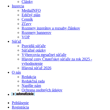
Články
Inzercia
MediaINFO
Edičný plán
Cenník
Zľavy
Rozmery inzerátov a rozsahy článkov
Rozmery bannerov
VOP
Súťaž
Pravidlá súťaže
Súťažné otázky
Výhercovia mesačnej súťaže
Hlavné ceny Čitateľskej súťaže za rok 2025 -
vyhodnotenie
Hlavná súťaž 2026
O nás
Redakcia
Redakčná rada
Napíšte nám
Ochrana osobných údajov
Prihlásenie
Registrácia