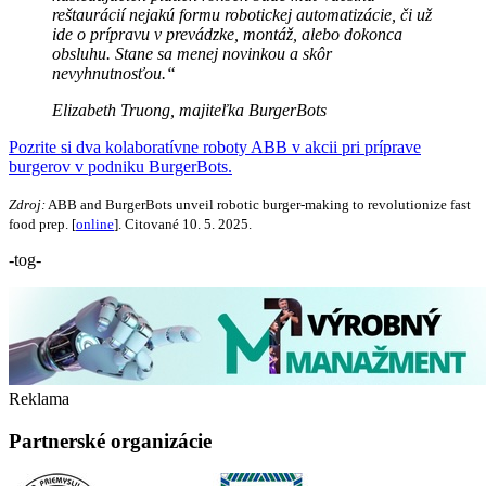
reštaurácií nejakú formu robotickej automatizácie, či už
ide o prípravu v prevádzke, montáž, alebo dokonca
obsluhu. Stane sa menej novinkou a skôr
nevyhnutnosťou.“
Elizabeth Truong, majiteľka BurgerBots
Pozrite si dva kolaboratívne roboty ABB v akcii pri príprave
burgerov v podniku BurgerBots.
Zdroj:
ABB and BurgerBots unveil robotic burger-making to revolutionize fast
food prep. [
online
]. Citované 10. 5. 2025.
-tog-
Reklama
Partnerské organizácie