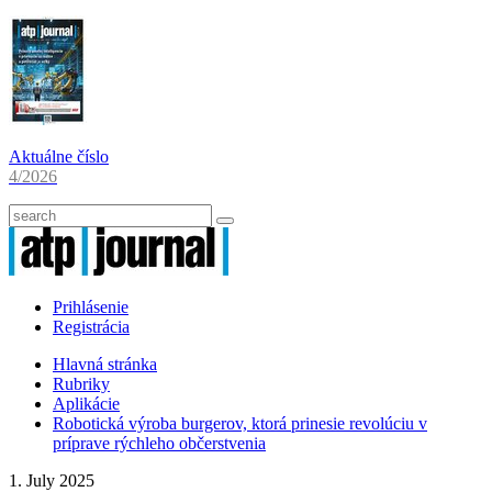
Aktuálne číslo
4/2026
Prihlásenie
Registrácia
Hlavná stránka
Rubriky
Aplikácie
Robotická výroba burgerov, ktorá prinesie revolúciu v
príprave rýchleho občerstvenia
1. July 2025