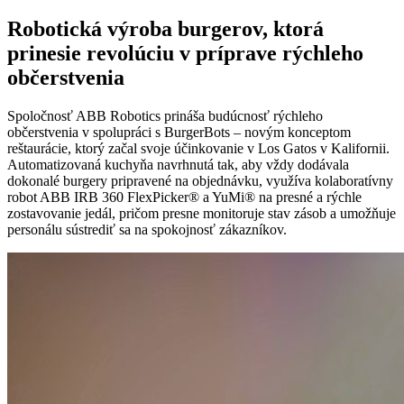
Robotická výroba burgerov, ktorá
prinesie revolúciu v príprave rýchleho
občerstvenia
Spoločnosť ABB Robotics prináša budúcnosť rýchleho
občerstvenia v spolupráci s BurgerBots – novým konceptom
reštaurácie, ktorý začal svoje účinkovanie v Los Gatos v Kalifornii.
Automatizovaná kuchyňa navrhnutá tak, aby vždy dodávala
dokonalé burgery pripravené na objednávku, využíva kolaboratívny
robot ABB IRB 360 FlexPicker® a YuMi® na presné a rýchle
zostavovanie jedál, pričom presne monitoruje stav zásob a umožňuje
personálu sústrediť sa na spokojnosť zákazníkov.