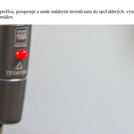
rma prežíva, prosperuje a rastie múdrymi investíciami do spoľahlivých
teriálov.