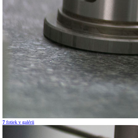
7
fotiek v galérii