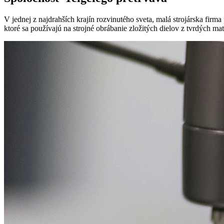
V jednej z najdrahších krajín rozvinutého sveta, malá strojárska fi
ktoré sa používajú na strojné obrábanie zložitých dielov z tvrdých ma