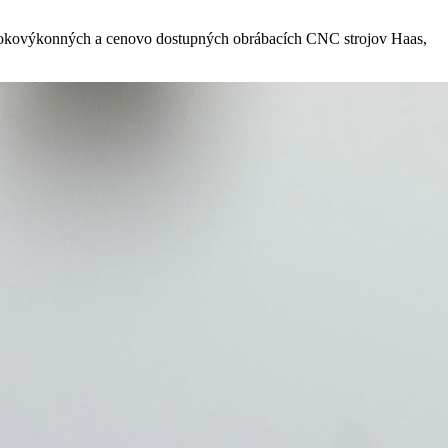
, vysokovýkonných a cenovo dostupných obrábacích CNC strojov Haas,