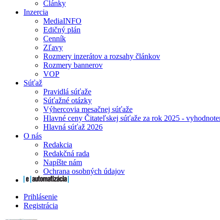
Články
Inzercia
MediaINFO
Edičný plán
Cenník
Zľavy
Rozmery inzerátov a rozsahy článkov
Rozmery bannerov
VOP
Súťaž
Pravidlá súťaže
Súťažné otázky
Výhercovia mesačnej súťaže
Hlavné ceny Čitateľskej súťaže za rok 2025 - vyhodnote
Hlavná súťaž 2026
O nás
Redakcia
Redakčná rada
Napíšte nám
Ochrana osobných údajov
Prihlásenie
Registrácia