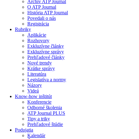
Archív ATP Journal
O ATP Journal
História ATP Journal
Povedali o nás
Registrácia
Rubriky
Aplikácie
Rozhovory
Exkluzívne články
Exkluzívne správy
Prehľadové články
Nové trendy
Krátke správy
Literatúra
Legislatíva a normy
Názory
Videá
Know-how inštitút
Konferencie
Odborné školenia
ATP Journal PLUS
Tipy a triky
Prehľadové štúdie
Podujatia
Kalendár