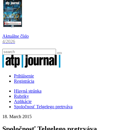
Aktuálne číslo
4/2026
Prihlásenie
Registrácia
Hlavná stránka
Rubriky
Aplikácie
Spoločnosť Telgelego pretrváva
18. March 2015
Spoločnosť Telgelego pretrváva