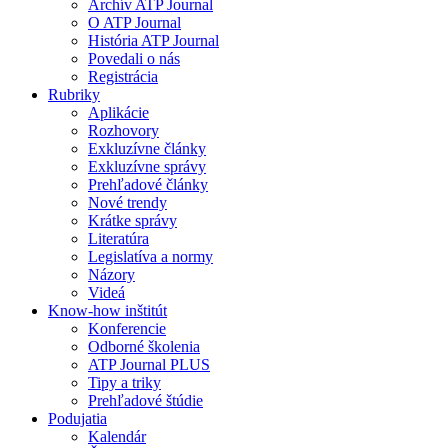
Archív ATP Journal
O ATP Journal
História ATP Journal
Povedali o nás
Registrácia
Rubriky
Aplikácie
Rozhovory
Exkluzívne články
Exkluzívne správy
Prehľadové články
Nové trendy
Krátke správy
Literatúra
Legislatíva a normy
Názory
Videá
Know-how inštitút
Konferencie
Odborné školenia
ATP Journal PLUS
Tipy a triky
Prehľadové štúdie
Podujatia
Kalendár