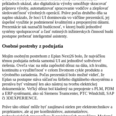
príkladoch ukázal, ako digitalizácia výroby umožňuje skracovať
prípravu výroby, automatizovať spracovanie vodičov a zlepšovať
sledovateľnosť výrobných operácií. Práve počas druhého dňa sa
naplno ukázalo, že hoci UI dominovala vo väčšine prezentácií, jej
úspešné využitie je podmienené kvalitnými a prepojenými dátami.
Prezentácie tak naznačili budúcnosť, v ktorej budú jednotlivé
systémy spolupracovať a časť rutinných inžinierskych činností budú
postupne preberať inteligentné asistenty.
Osobné postrehy z podujatia
Mojím osobným postrehom z Eplan Next26 bolo, že najväčšou
témou podujatia nebola samotná UI ani jednotlivé softvérové
riešenia. Oveľa viac na mňa zapôsobil dôraz na dáta, ich kvalitu,
kontinuitu a využiteľnosť v celom životnom cykle produktu a
výrobného zariadenia. Počas prezentácií bolo možné vidieť, že
Eplan sa postupne stáva súčasťou širšieho digitálneho ekosystému a
prestáva byť vnímaný len ako nástroj na tvorbu elektrickej
dokumentácie. Veľký dôraz bol kladený na prepojenie s PLM, PDM
a ERP systémami, ako sú Siemens Teamcenter, PTC Windchill, SAP
či 3DEXPERIENCE.
Práve táto oblasť môže byť zaujímavá nielen pre elektrotechnikov a
projektantov, ale aj pre konštruktérov, automatizérov,