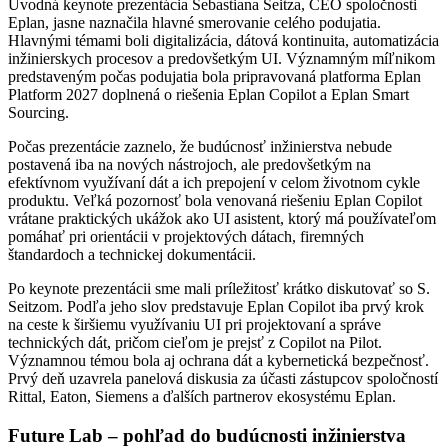
Úvodná keynote prezentácia Sebastiana Seitza, CEO spoločnosti
Eplan, jasne naznačila hlavné smerovanie celého podujatia.
Hlavnými témami boli digitalizácia, dátová kontinuita, automatizácia
inžinierskych procesov a predovšetkým UI. Významným míľnikom
predstaveným počas podujatia bola pripravovaná platforma Eplan
Platform 2027 doplnená o riešenia Eplan Copilot a Eplan Smart
Sourcing.
Počas prezentácie zaznelo, že budúcnosť inžinierstva nebude
postavená iba na nových nástrojoch, ale predovšetkým na
efektívnom využívaní dát a ich prepojení v celom životnom cykle
produktu. Veľká pozornosť bola venovaná riešeniu Eplan Copilot
vrátane praktických ukážok ako UI asistent, ktorý má používateľom
pomáhať pri orientácii v projektových dátach, firemných
štandardoch a technickej dokumentácii.
Po keynote prezentácii sme mali príležitosť krátko diskutovať so S.
Seitzom. Podľa jeho slov predstavuje Eplan Copilot iba prvý krok
na ceste k širšiemu využívaniu UI pri projektovaní a správe
technických dát, pričom cieľom je prejsť z Copilot na Pilot.
Významnou témou bola aj ochrana dát a kybernetická bezpečnosť.
Prvý deň uzavrela panelová diskusia za účasti zástupcov spoločností
Rittal, Eaton, Siemens a ďalších partnerov ekosystému Eplan.
Future Lab – pohľad do budúcnosti inžinierstva