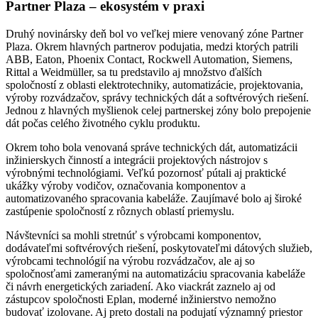
Partner Plaza – ekosystém v praxi
Druhý novinársky deň bol vo veľkej miere venovaný zóne Partner
Plaza. Okrem hlavných partnerov podujatia, medzi ktorých patrili
ABB, Eaton, Phoenix Contact, Rockwell Automation, Siemens,
Rittal a Weidmüller, sa tu predstavilo aj množstvo ďalších
spoločností z oblasti elektrotechniky, automatizácie, projektovania,
výroby rozvádzačov, správy technických dát a softvérových riešení.
Jednou z hlavných myšlienok celej partnerskej zóny bolo prepojenie
dát počas celého životného cyklu produktu.
Okrem toho bola venovaná správe technických dát, automatizácii
inžinierskych činností a integrácii projektových nástrojov s
výrobnými technológiami. Veľkú pozornosť pútali aj praktické
ukážky výroby vodičov, označovania komponentov a
automatizovaného spracovania kabeláže. Zaujímavé bolo aj široké
zastúpenie spoločností z rôznych oblastí priemyslu.
Návštevníci sa mohli stretnúť s výrobcami komponentov,
dodávateľmi softvérových riešení, poskytovateľmi dátových služieb,
výrobcami technológií na výrobu rozvádzačov, ale aj so
spoločnosťami zameranými na automatizáciu spracovania kabeláže
či návrh energetických zariadení. Ako viackrát zaznelo aj od
zástupcov spoločnosti Eplan, moderné inžinierstvo nemožno
budovať izolovane. Aj preto dostali na podujatí významný priestor