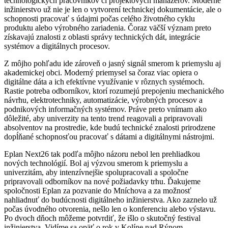
technologických pracovníkov či projektových manažérov. Moderné
inžinierstvo už nie je len o vytvorení technickej dokumentácie, ale o
schopnosti pracovať s údajmi počas celého životného cyklu
produktu alebo výrobného zariadenia. Čoraz väčší význam preto
získavajú znalosti z oblasti správy technických dát, integrácie
systémov a digitálnych procesov.
Z môjho pohľadu ide zároveň o jasný signál smerom k priemyslu aj
akademickej obci. Moderný priemysel sa čoraz viac opiera o
digitálne dáta a ich efektívne využívanie v rôznych systémoch.
Rastie potreba odborníkov, ktorí rozumejú prepojeniu mechanického
návrhu, elektrotechniky, automatizácie, výrobných procesov a
podnikových informačných systémov. Práve preto vnímam ako
dôležité, aby univerzity na tento trend reagovali a pripravovali
absolventov na prostredie, kde budú technické znalosti prirodzene
dopĺňané schopnosťou pracovať s dátami a digitálnymi nástrojmi.
Eplan Next26 tak podľa môjho názoru nebol len prehliadkou
nových technológií. Bol aj výzvou smerom k priemyslu a
univerzitám, aby intenzívnejšie spolupracovali a spoločne
pripravovali odborníkov na nové požiadavky trhu. Ďakujeme
spoločnosti Eplan za pozvanie do Mníchova a za možnosť
nahliadnuť do budúcnosti digitálneho inžinierstva. Ako zaznelo už
počas úvodného otvorenia, nešlo len o konferenciu alebo výstavu.
Po dvoch dňoch môžeme potvrdiť, že išlo o skutočný festival
inžinierstva. Vidíme sa opäť o rok v Kolíne nad Rýnom.