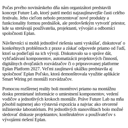
Počas prvého novinárskeho dňa nám organizátori predstavili
koncept Future Lab, ktorý patril medzi najzaujímavejšie časti celého
festivalu. Jeho cieľom nebolo prezentovať nové produkty a
funkcionality formou prednášok, ale predovšetkým vytvoriť priestor,
kde sa stretávajú používatelia, projektanti, vývojári a odborníci
spoločnosti Eplan.
Návštevníci si mohli jednotlivé riešenia sami vyskúšať, diskutovať o
konkrétnych problémoch z praxe a získať odpovede priamo od ľudí,
ktorí sa podieľajú na ich vývoji. Diskutovalo sa o správe dát,
vyhľadávaní komponentov, automatizácii projektových činností,
digitálnych dvojčatách rozvádzačov či o pripravovanej platforme
Eplan Platform 2027. Veľmi zaujímavú ukážku predstavila aj
spoločnosť Eplan Poľsko, ktorá demonštrovala využitie aplikácie
Smart Wiring pri montáži rozvádzačov.
Pomocou rozšírenej reality boli montérovi priamo na montážnu
dosku premietané informácie o umiestnení komponentov, vedení
vodičov a jednotlivých krokoch montáže. Práve Future Lab na mňa
pôsobil najmenej ako výstavná expozícia a najviac ako otvorené
inžinierske laboratórium. Pri jednotlivých stanovištiach bolo možné
sledovať diskusie projektantov, konštruktérov a používateľov s
vývojármi riešení Eplan.