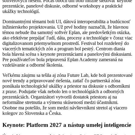
softvérových riešení. Počas oboch dní bolo možné sledovať keynote
prezentácie, panelové diskusie, odborné workshopy a praktické
ukážky technológií.
Dominantnými témami boli UI, dátová interoperabilita a budúcnosť
inžinierskeho projektovania. Už prvé hodiny naznačili, že hlavnou
témou nebude iba samotný softvér Eplan, ale predovšetkým otázka,
ako efektívne prepájať ľudí, dáta, procesy a technológie v čoraz viac
digitalizovanom priemyselnom prostredí. Festival bol rozdelený do
viacerých tematických zón a program bol pestrý. Centrom diania
bola hlavná scéna s keynote prezentáciami a panelovými diskusiami.
Pre používateľov bola pripravená Eplan Academy zameraná na
vzdelávanie a odborné školenia.
Veľkému záujmu sa tešila aj zóna Future Lab, kde boli prezentované
nové trendy a pripravované riešenia, zatiaľ čo partnerská zóna
ponúkala technologické ukážky a priestor na diskusie s odborníkmi
z praxe. Podujatie však nebolo len o technológiách a odborných
prezentáciách. Organizátori vytvorili dostatok priestoru aj na
neformálne stretnutia a výmenu skúseností medzi účastníkmi.
Osobne ma potešilo, že som medzi návštevníkmi stretol aj viacero
kolegov zo Slovenska a Česka.
Keynote: Platform 2027 a nástup umelej inteligencie