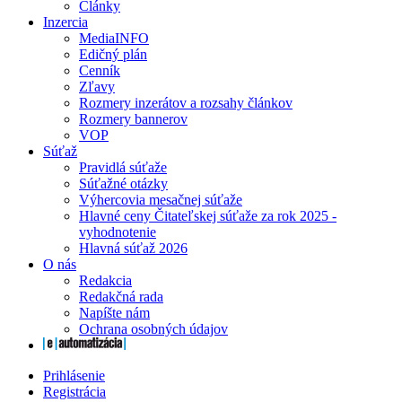
Články
Inzercia
MediaINFO
Edičný plán
Cenník
Zľavy
Rozmery inzerátov a rozsahy článkov
Rozmery bannerov
VOP
Súťaž
Pravidlá súťaže
Súťažné otázky
Výhercovia mesačnej súťaže
Hlavné ceny Čitateľskej súťaže za rok 2025 -
vyhodnotenie
Hlavná súťaž 2026
O nás
Redakcia
Redakčná rada
Napíšte nám
Ochrana osobných údajov
Prihlásenie
Registrácia