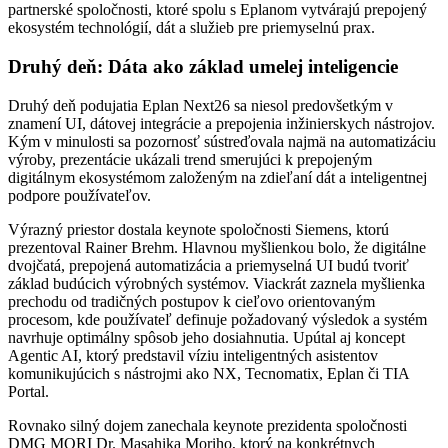
partnerské spoločnosti, ktoré spolu s Eplanom vytvárajú prepojený
ekosystém technológií, dát a služieb pre priemyselnú prax.
Druhý deň: Dáta ako základ umelej inteligencie
Druhý deň podujatia Eplan Next26 sa niesol predovšetkým v
znamení UI, dátovej integrácie a prepojenia inžinierskych nástrojov.
Kým v minulosti sa pozornosť sústreďovala najmä na automatizáciu
výroby, prezentácie ukázali trend smerujúci k prepojeným
digitálnym ekosystémom založeným na zdieľaní dát a inteligentnej
podpore používateľov.
Výrazný priestor dostala keynote spoločnosti Siemens, ktorú
prezentoval Rainer Brehm. Hlavnou myšlienkou bolo, že digitálne
dvojčatá, prepojená automatizácia a priemyselná UI budú tvoriť
základ budúcich výrobných systémov. Viackrát zaznela myšlienka
prechodu od tradičných postupov k cieľovo orientovaným
procesom, kde používateľ definuje požadovaný výsledok a systém
navrhuje optimálny spôsob jeho dosiahnutia. Upútal aj koncept
Agentic AI, ktorý predstavil víziu inteligentných asistentov
komunikujúcich s nástrojmi ako NX, Tecnomatix, Eplan či TIA
Portal.
Rovnako silný dojem zanechala keynote prezidenta spoločnosti
DMG MORI Dr. Masahika Moriho, ktorý na konkrétnych