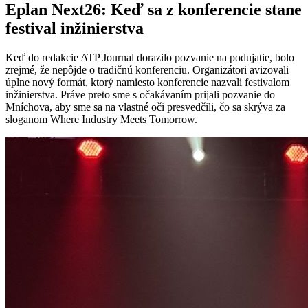
Eplan Next26: Keď sa z konferencie stane
festival inžinierstva
Keď do redakcie ATP Journal dorazilo pozvanie na podujatie, bolo
zrejmé, že nepôjde o tradičnú konferenciu. Organizátori avizovali
úplne nový formát, ktorý namiesto konferencie nazvali festivalom
inžinierstva. Práve preto sme s očakávaním prijali pozvanie do
Mníchova, aby sme sa na vlastné oči presvedčili, čo sa skrýva za
sloganom Where Industry Meets Tomorrow.