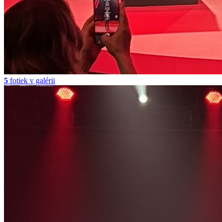
5
fotiek v galérii