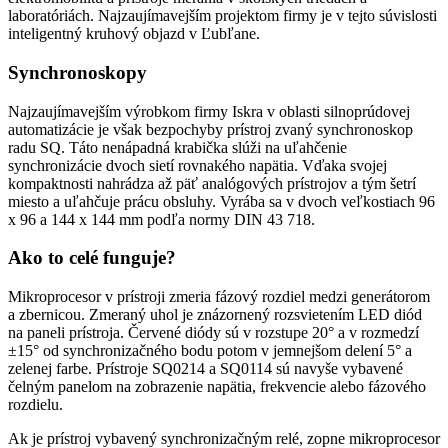
laboratóriách. Najzaujímavejším projektom firmy je v tejto súvislosti
inteligentný kruhový objazd v Ľubľane.
Synchronoskopy
Najzaujímavejším výrobkom firmy Iskra v oblasti silnoprúdovej
automatizácie je však bezpochyby prístroj zvaný synchronoskop
radu SQ. Táto nenápadná krabička slúži na uľahčenie
synchronizácie dvoch sietí rovnakého napätia. Vďaka svojej
kompaktnosti nahrádza až päť analógových prístrojov a tým šetrí
miesto a uľahčuje prácu obsluhy. Vyrába sa v dvoch veľkostiach 96
x 96 a 144 x 144 mm podľa normy DIN 43 718.
Ako to celé funguje?
Mikroprocesor v prístroji zmeria fázový rozdiel medzi generátorom
a zbernicou. Zmeraný uhol je znázornený rozsvietením LED diód
na paneli prístroja. Červené diódy sú v rozstupe 20° a v rozmedzí
±15° od synchronizačného bodu potom v jemnejšom delení 5° a
zelenej farbe. Prístroje SQ0214 a SQ0114 sú navyše vybavené
čelným panelom na zobrazenie napätia, frekvencie alebo fázového
rozdielu.
Ak je prístroj vybavený synchronizačným relé, zopne mikroprocesor