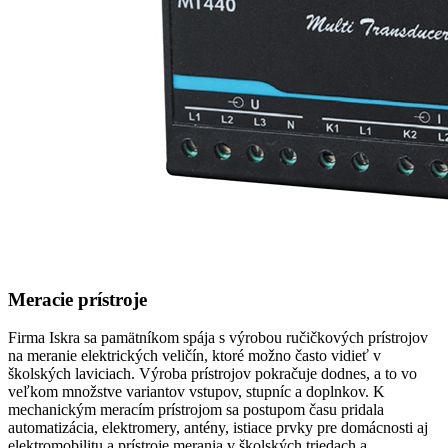
Meracie prístroje
Firma Iskra sa pamätníkom spája s výrobou ručičkových prístrojov
na meranie elektrických veličín, ktoré možno často vidieť v
školských laviciach. Výroba prístrojov pokračuje dodnes, a to vo
veľkom množstve variantov vstupov, stupníc a doplnkov. K
mechanickým meracím prístrojom sa postupom času pridala
automatizácia, elektromery, antény, istiace prvky pre domácnosti aj
elektromobilitu a prístroje merania v školských triedach a