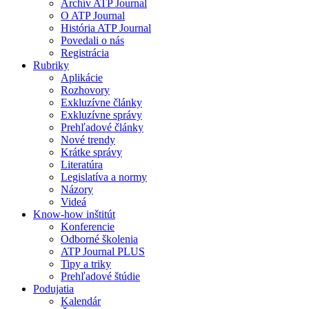
Archív ATP Journal
O ATP Journal
História ATP Journal
Povedali o nás
Registrácia
Rubriky
Aplikácie
Rozhovory
Exkluzívne články
Exkluzívne správy
Prehľadové články
Nové trendy
Krátke správy
Literatúra
Legislatíva a normy
Názory
Videá
Know-how inštitút
Konferencie
Odborné školenia
ATP Journal PLUS
Tipy a triky
Prehľadové štúdie
Podujatia
Kalendár