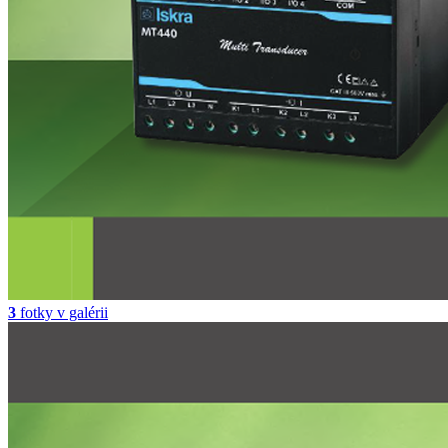
3
fotky v galérii