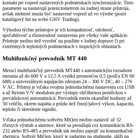
kontakt pri vopred nastavených podmienkach synchronizácie. Tieto
parametre sa nastavujú potenciometrom na zadnej strane prístroja,
avšak niektoré musia byť nastavené vopred už vo výrobe (pozri
katalógový list na webe GHV Trading).
Výhodou týchto prístrojov je ich kompaktnosť, odolnosť,
spoľahlivosť a rôznorodosť nastavenia pre všetky vaše aplikácie.
Prístroje možno tiež vyrobiť na použitie v lodnej doprave či pri
extrémnych teplotných podmienkach v tropických oblastiach.
Multifunkčný prevodník MT 440
Merací multifunkčný prevodník MT440 s automatickým rozsahom
merania až do 600 V a 12,5 A vyniká presnosťou 0,5 (podľa EN 60
688) a univerzálnym napájacím zdrojom 24 – 300 V DC, 40 – 276
V AC. Prístroj je vďaka svojmu jednoduchému nastaveniu cez USB
a až štyrom V/V modulom pre výstupy obľúbenou pomôckou v
prevádzkovej automatizácii. Prevodník meria okamžité hodnoty až
50 veličín, okrem napätia a prúdu tiež činný/jalový výkon, kapacitu,
teplotu či skreslenie signálu.
Vďaka jednoduchému softvéru MiQen možno nastaviť až 32
rôznych výstrah a alarmov, ktoré sa prenášajú cez komunikáciu RS-
232 alebo RS-485 a prevodník tak možno zapojiť na komunikačnú
zbernicu. Softvér MiQen, ktorý je zadarmo na stiahnutie, slúži na