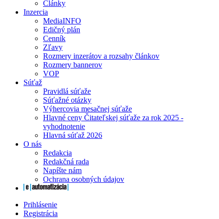
Články
Inzercia
MediaINFO
Edičný plán
Cenník
Zľavy
Rozmery inzerátov a rozsahy článkov
Rozmery bannerov
VOP
Súťaž
Pravidlá súťaže
Súťažné otázky
Výhercovia mesačnej súťaže
Hlavné ceny Čitateľskej súťaže za rok 2025 -
vyhodnotenie
Hlavná súťaž 2026
O nás
Redakcia
Redakčná rada
Napíšte nám
Ochrana osobných údajov
Prihlásenie
Registrácia