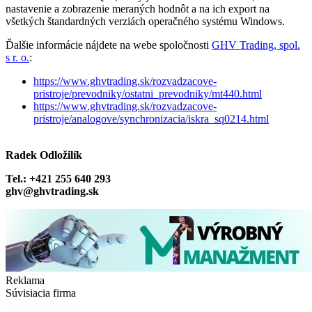
nastavenie a zobrazenie meraných hodnôt a na ich export na
všetkých štandardných verziách operačného systému Windows.
Ďalšie informácie nájdete na webe spoločnosti
GHV Trading, spol.
s r. o.
:
https://www.ghvtrading.sk/rozvadzacove-
pristroje/prevodniky/ostatni_prevodniky/mt440.html
https://www.ghvtrading.sk/rozvadzacove-
pristroje/analogove/synchronizacia/iskra_sq0214.html
Radek Odložilík
Tel.: +421 255 640 293
ghv@ghvtrading.sk
Reklama
Súvisiacia firma