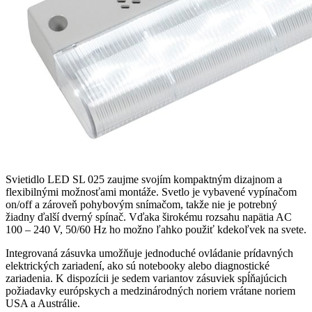
Svietidlo LED SL 025 zaujme svojím kompaktným dizajnom a
flexibilnými možnosťami montáže. Svetlo je vybavené vypínačom
on/off a zároveň pohybovým snímačom, takže nie je potrebný
žiadny ďalší dverný spínač. Vďaka širokému rozsahu napätia AC
100 – 240 V, 50/60 Hz ho možno ľahko použiť kdekoľvek na svete.
Integrovaná zásuvka umožňuje jednoduché ovládanie prídavných
elektrických zariadení, ako sú notebooky alebo diagnostické
zariadenia. K dispozícii je sedem variantov zásuviek spĺňajúcich
požiadavky európskych a medzinárodných noriem vrátane noriem
USA a Austrálie.