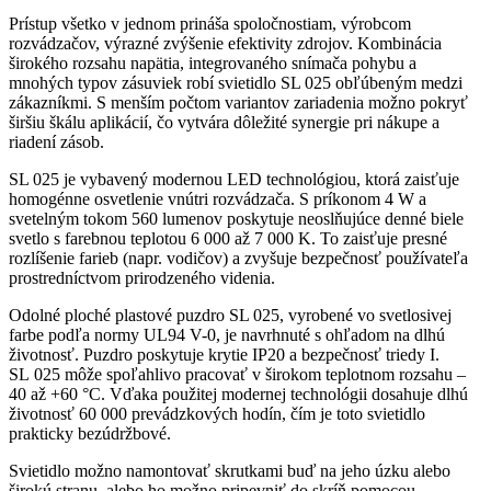
Prístup všetko v jednom prináša spoločnostiam, výrobcom
rozvádzačov, výrazné zvýšenie efektivity zdrojov. Kombinácia
širokého rozsahu napätia, integrovaného snímača pohybu a
mnohých typov zásuviek robí svietidlo SL 025 obľúbeným medzi
zákazníkmi. S menším počtom variantov zariadenia možno pokryť
širšiu škálu aplikácií, čo vytvára dôležité synergie pri nákupe a
riadení zásob.
SL 025 je vybavený modernou LED technológiou, ktorá zaisťuje
homogénne osvetlenie vnútri rozvádzača. S príkonom 4 W a
svetelným tokom 560 lumenov poskytuje neoslňujúce denné biele
svetlo s farebnou teplotou 6 000 až 7 000 K. To zaisťuje presné
rozlíšenie farieb (napr. vodičov) a zvyšuje bezpečnosť používateľa
prostredníctvom prirodzeného videnia.
Odolné ploché plastové puzdro SL 025, vyrobené vo svetlosivej
farbe podľa normy UL94 V-0, je navrhnuté s ohľadom na dlhú
životnosť. Puzdro poskytuje krytie IP20 a bezpečnosť triedy I.
SL 025 môže spoľahlivo pracovať v širokom teplotnom rozsahu –
40 až +60 °C. Vďaka použitej modernej technológii dosahuje dlhú
životnosť 60 000 prevádzkových hodín, čím je toto svietidlo
prakticky bezúdržbové.
Svietidlo možno namontovať skrutkami buď na jeho úzku alebo
širokú stranu, alebo ho možno pripevniť do skríň pomocou