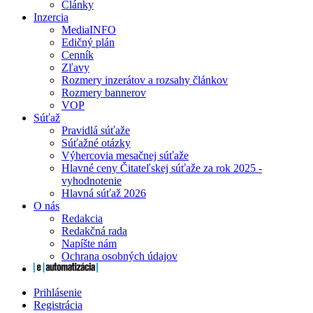
Články
Inzercia
MediaINFO
Edičný plán
Cenník
Zľavy
Rozmery inzerátov a rozsahy článkov
Rozmery bannerov
VOP
Súťaž
Pravidlá súťaže
Súťažné otázky
Výhercovia mesačnej súťaže
Hlavné ceny Čitateľskej súťaže za rok 2025 -
vyhodnotenie
Hlavná súťaž 2026
O nás
Redakcia
Redakčná rada
Napíšte nám
Ochrana osobných údajov
Prihlásenie
Registrácia