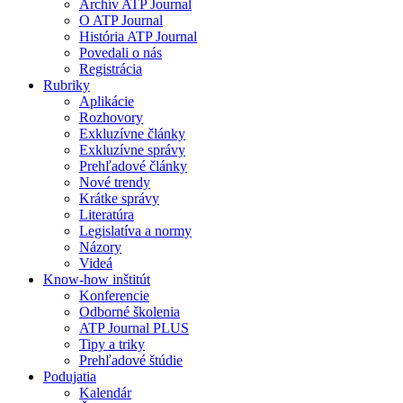
Archív ATP Journal
O ATP Journal
História ATP Journal
Povedali o nás
Registrácia
Rubriky
Aplikácie
Rozhovory
Exkluzívne články
Exkluzívne správy
Prehľadové články
Nové trendy
Krátke správy
Literatúra
Legislatíva a normy
Názory
Videá
Know-how inštitút
Konferencie
Odborné školenia
ATP Journal PLUS
Tipy a triky
Prehľadové štúdie
Podujatia
Kalendár