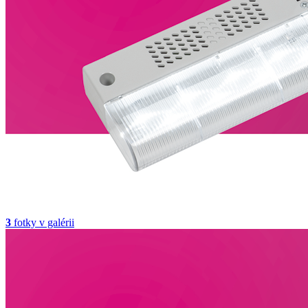
3
fotky v galérii