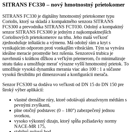
SITRANS FC330 – nový hmotnostný prietokomer
SITRANS FC330 je digitálny hmotnostný prietokomer typu
Coriolis, ktorý sa skladá z kompaktného senzora SITRANS
FCS300 a prevodníka SITRANS FCT030. Odolný a kompaktný
senzor SITRANS FCS300 je jedným z najkompaktnejších
Coriolisových prietokomerov na trhu. Jeho malá veľkosť
zjednodušuje inštaláciu a výmenu. Má odolný rám a kryt s
vynikajúcim odporom proti vonkajším vibráciám. Tým sa vytvára
ideálne meracie prostredie bez rušenia. Senzorová trubica je
navrhnutá s krátkou dĺžkou a veľkým priemerom, čo minimalizuje
stratu tlaku a umožňuje merať výrazne vyšší hmotnostný prietok. To
umožňuje vysokú dynamiku merania viac ako 100 : 1 a súčasne
vysokú flexibilitu pri dimenzovaní a konfigurácii merača.
Senzor FCS300 sa dodáva vo veľkosti od DN 15 do DN 150 pre
široký výber aplikácií:
vlastné drenážne rúry, ktoré odolávajú abrazívnym médiám s
pevnými zvyškami,
plne otočný podstavec (0 – 180°) zabezpečený jednou
svorkou,
vysoko výkonný dizajn, ktorý spĺňa požiadavky normy
NACE-MR 175,
stabilný nulový bod.