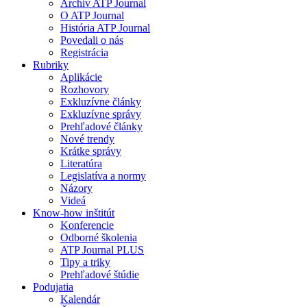
Archív ATP Journal
O ATP Journal
História ATP Journal
Povedali o nás
Registrácia
Rubriky
Aplikácie
Rozhovory
Exkluzívne články
Exkluzívne správy
Prehľadové články
Nové trendy
Krátke správy
Literatúra
Legislatíva a normy
Názory
Videá
Know-how inštitút
Konferencie
Odborné školenia
ATP Journal PLUS
Tipy a triky
Prehľadové štúdie
Podujatia
Kalendár