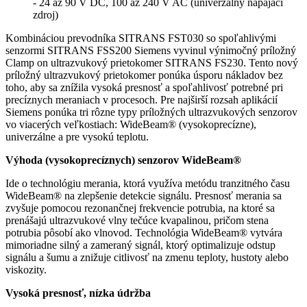
- 24 až 90 V DC, 100 až 240 V AC (univerzálny napájací
zdroj)
Kombináciou prevodníka SITRANS FST030 so spoľahlivými
senzormi SITRANS FSS200 Siemens vyvinul výnimočný príložný
Clamp on ultrazvukový prietokomer SITRANS FS230. Tento nový
príložný ultrazvukový prietokomer ponúka úsporu nákladov bez
toho, aby sa znížila vysoká presnosť a spoľahlivosť potrebné pri
precíznych meraniach v procesoch. Pre najširší rozsah aplikácií
Siemens ponúka tri rôzne typy príložných ultrazvukových senzorov
vo viacerých veľkostiach: WideBeam® (vysokoprecízne),
univerzálne a pre vysokú teplotu.
Výhoda (vysokoprecíznych) senzorov WideBeam®
Ide o technológiu merania, ktorá využíva metódu tranzitného času
WideBeam® na zlepšenie detekcie signálu. Presnosť merania sa
zvyšuje pomocou rezonančnej frekvencie potrubia, na ktoré sa
prenášajú ultrazvukové vlny tečúce kvapalinou, pričom stena
potrubia pôsobí ako vlnovod. Technológia WideBeam® vytvára
mimoriadne silný a zameraný signál, ktorý optimalizuje odstup
signálu a šumu a znižuje citlivosť na zmenu teploty, hustoty alebo
viskozity.
Vysoká presnosť, nízka údržba