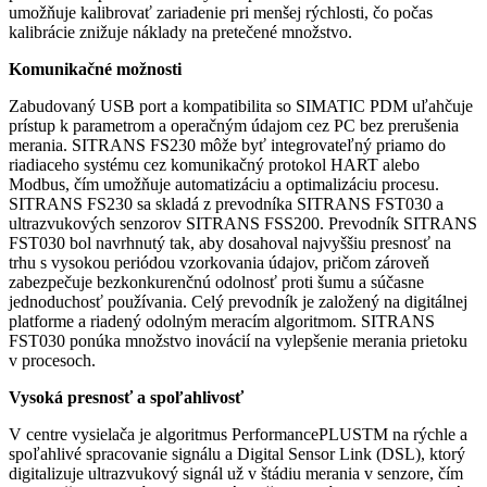
umožňuje kalibrovať zariadenie pri menšej rýchlosti, čo počas
kalibrácie znižuje náklady na pretečené množstvo.
Komunikačné možnosti
Zabudovaný USB port a kompatibilita so SIMATIC PDM uľahčuje
prístup k parametrom a operačným údajom cez PC bez prerušenia
merania. SITRANS FS230 môže byť integrovateľný priamo do
riadiaceho systému cez komunikačný protokol HART alebo
Modbus, čím umožňuje automatizáciu a optimalizáciu procesu.
SITRANS FS230 sa skladá z prevodníka SITRANS FST030 a
ultrazvukových senzorov SITRANS FSS200. Prevodník SITRANS
FST030 bol navrhnutý tak, aby dosahoval najvyššiu presnosť na
trhu s vysokou periódou vzorkovania údajov, pričom zároveň
zabezpečuje bezkonkurenčnú odolnosť proti šumu a súčasne
jednoduchosť používania. Celý prevodník je založený na digitálnej
platforme a riadený odolným meracím algoritmom. SITRANS
FST030 ponúka množstvo inovácií na vylepšenie merania prietoku
v procesoch.
Vysoká presnosť a spoľahlivosť
V centre vysielača je algoritmus PerformancePLUSTM na rýchle a
spoľahlivé spracovanie signálu a Digital Sensor Link (DSL), ktorý
digitalizuje ultrazvukový signál už v štádiu merania v senzore, čím