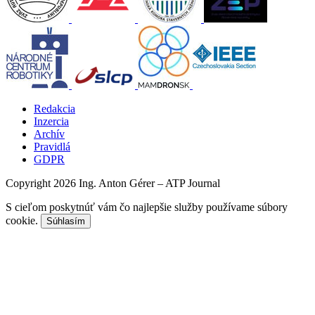
Redakcia
Inzercia
Archív
Pravidlá
GDPR
Copyright 2026 Ing. Anton Gérer – ATP Journal
S cieľom poskytnúť vám čo najlepšie služby používame súbory
cookie.
Súhlasím