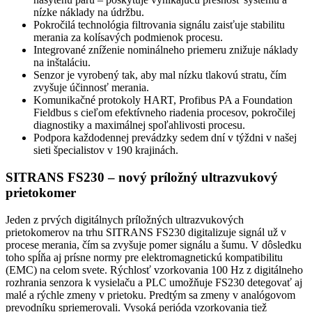
nízke náklady na údržbu.
Pokročilá technológia filtrovania signálu zaisťuje stabilitu
merania za kolísavých podmienok procesu.
Integrované zníženie nominálneho priemeru znižuje náklady
na inštaláciu.
Senzor je vyrobený tak, aby mal nízku tlakovú stratu, čím
zvyšuje účinnosť merania.
Komunikačné protokoly HART, Profibus PA a Foundation
Fieldbus s cieľom efektívneho riadenia procesov, pokročilej
diagnostiky a maximálnej spoľahlivosti procesu.
Podpora každodennej prevádzky sedem dní v týždni v našej
sieti špecialistov v 190 krajinách.
SITRANS FS230 – nový príložný ultrazvukový
prietokomer
Jeden z prvých digitálnych príložných ultrazvukových
prietokomerov na trhu SITRANS FS230 digitalizuje signál už v
procese merania, čím sa zvyšuje pomer signálu a šumu. V dôsledku
toho spĺňa aj prísne normy pre elektromagnetickú kompatibilitu
(EMC) na celom svete. Rýchlosť vzorkovania 100 Hz z digitálneho
rozhrania senzora k vysielaču a PLC umožňuje FS230 detegovať aj
malé a rýchle zmeny v prietoku. Predtým sa zmeny v analógovom
prevodníku spriemerovali. Vysoká perióda vzorkovania tiež