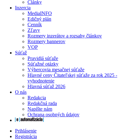
Články
Inzercia
MediaINFO
Edičný plán
Cenník
Zľavy
Rozmery inzerátov a rozsahy článkov
Rozmery bannerov
VOP
Súťaž
Pravidlá súťaže
Súťažné otázky
Výhercovia mesačnej súťaže
Hlavné ceny Čitateľskej súťaže za rok 2025 -
vyhodnotenie
Hlavná súťaž 2026
O nás
Redakcia
Redakčná rada
Napíšte nám
Ochrana osobných údajov
Prihlásenie
Registrácia