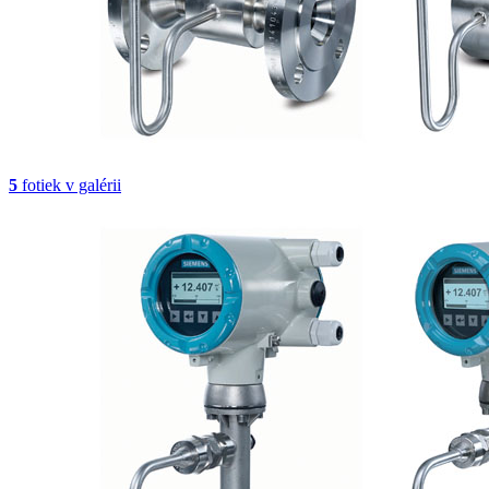
5
fotiek v galérii