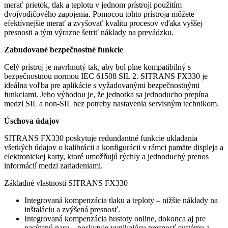
merať prietok, tlak a teplotu v jednom prístroji použitím
dvojvodičového zapojenia. Pomocou tohto prístroja môžete
efektívnejšie merať a zvyšovať kvalitu procesov vďaka vyššej
presnosti a tým výrazne šetriť náklady na prevádzku.
Zabudované bezpečnostné funkcie
Celý prístroj je navrhnutý tak, aby bol plne kompatibilný s
bezpečnostnou normou IEC 61508 SIL 2. SITRANS FX330 je
ideálna voľba pre aplikácie s vyžadovanými bezpečnostnými
funkciami. Jeho výhodou je, že jednotka sa jednoducho prepína
medzi SIL a non-SIL bez potreby nastavenia servisným technikom.
Úschova údajov
SITRANS FX330 poskytuje redundantné funkcie ukladania
všetkých údajov o kalibrácii a konfigurácii v rámci pamäte displeja a
elektronickej karty, ktoré umožňujú rýchly a jednoduchý prenos
informácií medzi zariadeniami.
Základné vlastnosti SITRANS FX330
Integrovaná kompenzácia tlaku a teploty – nižšie náklady na
inštaláciu a zvýšená presnosť.
Integrovaná kompenzácia hustoty online, dokonca aj pre
nasýtenú paru – poskytuje vynikajúcu presnosť systému a