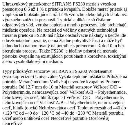
Ultrazvukový prietokomer SITRANS FS230 meria s vysokou
presnosťou 0,5 až 1 % z prietoku kvapalín. Dokáže merať prietok aj
v aplikáciách obsahujúcich až 12 % vzduchu alebo tuhých látok bez
výrazného zníženia presnosti. Typické aplikácie sú čistiarne
odpadových vôd, výroba papiera a mnoho procesov, kde prebiehajú
miešacie operácie. Na rozdiel od väčšiny ostatných technológií
merania prietoku FS230 má nízke obstarávacie náklady a keďže ide
o bezkontaktné meranie, nemá žiadne pohyblivé časti a môže byť
jednoducho namontovaný na potrubie s priemerom až do 10 m bez
prerušenia procesu. Takže FS230 je ideálny prístroj na meranie
prietoku kvapalín na existujúcich potrubiach s korozívne, toxickými
alebo vysokotlakovými médiami.
Typy príložných senzorov SITRANS FSS200 WideBeam®
(vysokoprecízne) Univerzálne Vysokoteplotné Inštalácia Príložné na
potrubie Merané médium Vodivé aj nevodivé kvapaliny Priemer
potrubia Od 12,7 mm do 10 m Materiál senzorov Veľkosť C/D –
Polyetherimide, nehrdzavejúca oceľ Veľkosť A/B – Polyetherimide,
nehrdzavejúca oceľ, hliník (opcia) Veľkosť C/D – Polyetherimide,
nehrdzavejúca oceľ Veľkosť A/B – Polyetherimide, nehrdzavejúca
oceľ, hliník (opcia) Nehrdzavejúca oceľ Teplotný rozsah od –40 do
+120 °C od –40 do +120 °C od –40 do +230 °C Materiál potrubia
Oceľ alebo uhlíková oceľ Neoceľové potrubie Oceľové aj
neoceľové