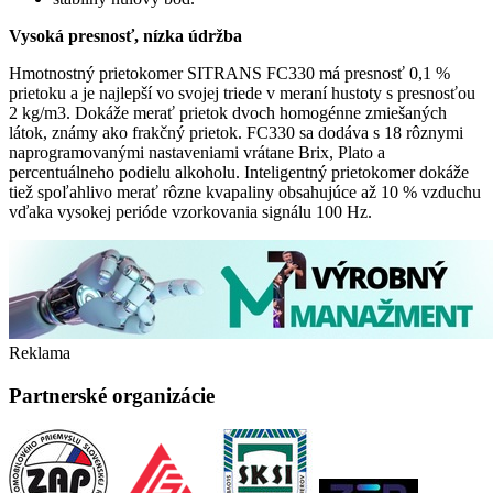
Vysoká presnosť, nízka údržba
Hmotnostný prietokomer SITRANS FC330 má presnosť 0,1 %
prietoku a je najlepší vo svojej triede v meraní hustoty s presnosťou
2 kg/m3. Dokáže merať prietok dvoch homogénne zmiešaných
látok, známy ako frakčný prietok. FC330 sa dodáva s 18 rôznymi
naprogramovanými nastaveniami vrátane Brix, Plato a
percentuálneho podielu alkoholu. Inteligentný prietokomer dokáže
tiež spoľahlivo merať rôzne kvapaliny obsahujúce až 10 % vzduchu
vďaka vysokej perióde vzorkovania signálu 100 Hz.
Reklama
Partnerské organizácie