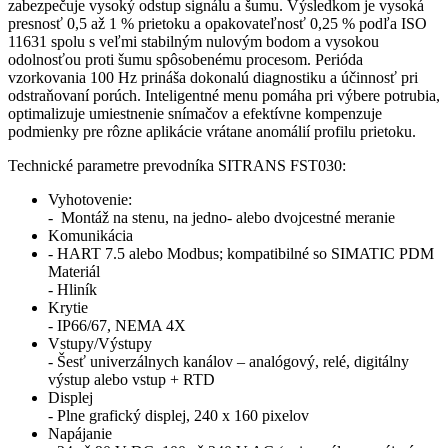
zabezpečuje vysoký odstup signálu a šumu. Výsledkom je vysoká
presnosť 0,5 až 1 % prietoku a opakovateľnosť 0,25 % podľa ISO
11631 spolu s veľmi stabilným nulovým bodom a vysokou
odolnosťou proti šumu spôsobenému procesom. Perióda
vzorkovania 100 Hz prináša dokonalú diagnostiku a účinnosť pri
odstraňovaní porúch. Inteligentné menu pomáha pri výbere potrubia,
optimalizuje umiestnenie snímačov a efektívne kompenzuje
podmienky pre rôzne aplikácie vrátane anomálií profilu prietoku.
Technické parametre prevodníka SITRANS FST030:
Vyhotovenie:
- Montáž na stenu, na jedno- alebo dvojcestné meranie
Komunikácia
- HART 7.5 alebo Modbus; kompatibilné so SIMATIC PDM
Materiál
- Hliník
Krytie
- IP66/67, NEMA 4X
Vstupy/Výstupy
- Šesť univerzálnych kanálov – analógový, relé, digitálny
výstup alebo vstup + RTD
Displej
- Plne grafický displej, 240 x 160 pixelov
Napájanie