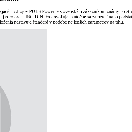
pájacích zdrojov PULS Power je slovenským zákazníkom známy prostre
daj zdrojov na lištu DIN, čo dovoľuje skutočne sa zamerať na to podst
aloženia nastavuje štandard v podobe najlepších parametrov na trhu.