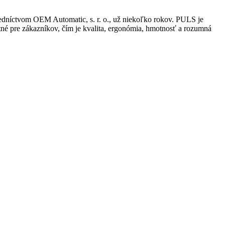
dníctvom OEM Automatic, s. r. o., už niekoľko rokov. PULS je
atné pre zákazníkov, čím je kvalita, ergonómia, hmotnosť a rozumná