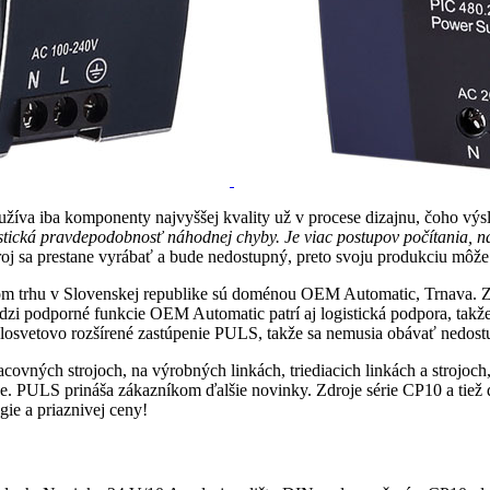
používa iba komponenty najvyššej kvality už v procese dizajnu, čoho 
istická pravdepodobnosť náhodnej chyby. Je viac postupov počítania
roj sa prestane vyrábať a bude nedostupný, preto svoju produkciu môže 
m trhu v Slovenskej republike sú doménou OEM Automatic, Trnava. Zam
zi podporné funkcie OEM Automatic patrí aj logistická podpora, takž
losvetovo rozšírené zastúpenie PULS, takže sa nemusia obávať nedostup
racovných strojoch, na výrobných linkách, triediacich linkách a strojoc
inde. PULS prináša zákazníkom ďalšie novinky. Zdroje série CP10 a tie
ie a priaznivej ceny!