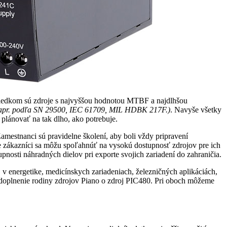
výsledkom sú zdroje s najvyššou hodnotou MTBF a najdlhšou
, napr. podľa SN 29500, IEC 61709, MIL HDBK 217F.)
. Navyše všetky
plánovať na tak dlho, ako potrebuje.
estnanci sú pravidelne školení, aby boli vždy pripravení
e zákazníci sa môžu spoľahnúť na vysokú dostupnosť zdrojov pre ich
nosti náhradných dielov pri exporte svojich zariadení do zahraničia.
h, v energetike, medicínskych zariadeniach, železničných aplikáciách,
ž doplnenie rodiny zdrojov Piano o zdroj PIC480. Pri oboch môžeme