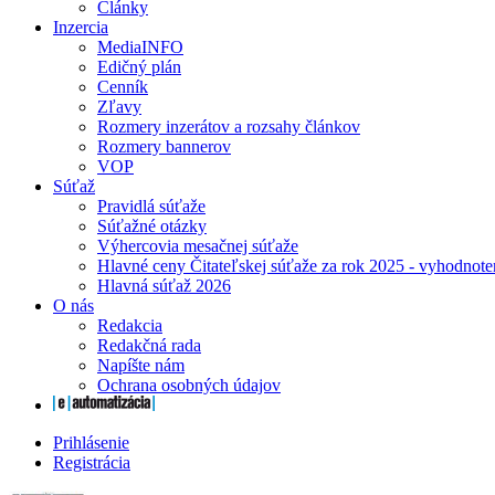
Články
Inzercia
MediaINFO
Edičný plán
Cenník
Zľavy
Rozmery inzerátov a rozsahy článkov
Rozmery bannerov
VOP
Súťaž
Pravidlá súťaže
Súťažné otázky
Výhercovia mesačnej súťaže
Hlavné ceny Čitateľskej súťaže za rok 2025 - vyhodnote
Hlavná súťaž 2026
O nás
Redakcia
Redakčná rada
Napíšte nám
Ochrana osobných údajov
Prihlásenie
Registrácia