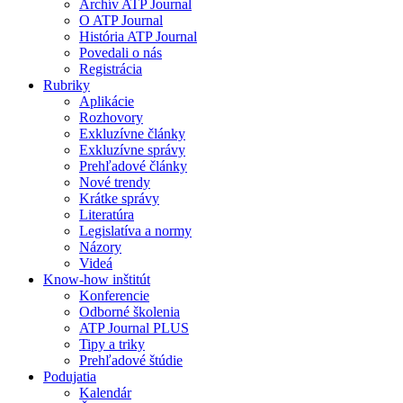
Archív ATP Journal
O ATP Journal
História ATP Journal
Povedali o nás
Registrácia
Rubriky
Aplikácie
Rozhovory
Exkluzívne články
Exkluzívne správy
Prehľadové články
Nové trendy
Krátke správy
Literatúra
Legislatíva a normy
Názory
Videá
Know-how inštitút
Konferencie
Odborné školenia
ATP Journal PLUS
Tipy a triky
Prehľadové štúdie
Podujatia
Kalendár