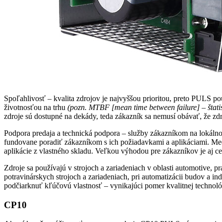
Spoľahlivosť – kvalita zdrojov je najvyššou prioritou, preto PULS 
životnosťou na trhu
(pozn. MTBF [mean time between failure] – štat
zdroje sú dostupné na dekády, teda zákazník sa nemusí obávať, že zd
Podpora predaja a technická podpora – služby zákazníkom na lokálno
fundovane poradiť zákazníkom s ich požiadavkami a aplikáciami. Med
aplikácie z vlastného skladu. Veľkou výhodou pre zákazníkov je aj ce
Zdroje sa používajú v strojoch a zariadeniach v oblasti automotive, p
potravinárskych strojoch a zariadeniach, pri automatizácii budov a 
podčiarknuť kľúčovú vlastnosť – vynikajúci pomer kvalitnej technológ
CP10