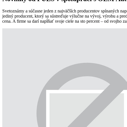
Svetoznámy a súčasne jeden z najväčších producentov spínaných na
jediný producent, ktorý sa sústreďuje výlučne na vývoj, výrobu a pre
cena. A firme sa darí napĺňať svoje ciele na sto percent – od svojho z