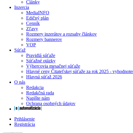
Články
Inzercia
MediaINFO
Edičný plán
Cenník
Zľavy
Rozmery inzerátov a rozsahy článkov
Rozmery bannerov
VOP
Súťaž
Pravidlá súťaže
Súťažné otázky
Výhercovia mesačnej súťaže
Hlavné ceny Čitateľskej súťaže za rok 2025 - vyhodnote
Hlavná súťaž 2026
O nás
Redakcia
Redakčná rada
Napíšte nám
Ochrana osobných údajov
Prihlásenie
Registrácia