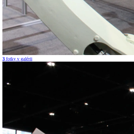
3
fotky v galérii