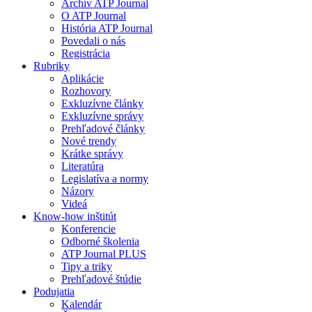
Archív ATP Journal
O ATP Journal
História ATP Journal
Povedali o nás
Registrácia
Rubriky
Aplikácie
Rozhovory
Exkluzívne články
Exkluzívne správy
Prehľadové články
Nové trendy
Krátke správy
Literatúra
Legislatíva a normy
Názory
Videá
Know-how inštitút
Konferencie
Odborné školenia
ATP Journal PLUS
Tipy a triky
Prehľadové štúdie
Podujatia
Kalendár