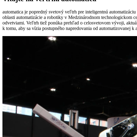
automatica je popredný svetový veľtrh pre inteligentnú automatizáci
oblasti automatizácie a robotiky v Medzinárodnom technologickom cen
odvetviami. Veľtrh tiež ponúka prehľad o celosvetovom vývoji, aktuáln
k tomu, aby sa vízia postupného napredovania od automatizovanej k a