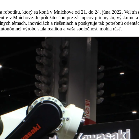
u a robotiku, ktorý sa koná v Mníchove od 21. do 24. júna 2022. Veľtrh
tre v Mníchove. Je príležitosťou pre zástupcov priemyslu, výskumu a p
ych témach, inováciách a riešeniach a poskytuje tak potrebnú orientáciu
utonómnej výrobe stala realitou a vaša spoločnosť mohla rásť.