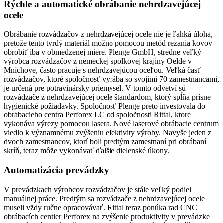
Rýchle a automatické obrábanie nehrdzavejúcej
ocele
Obrábanie rozvádzačov z nehrdzavejúcej ocele nie je ľahká úloha,
pretože tento tvrdý materiál možno pomocou metód rezania kovov
obrobiť iba v obmedzenej miere. Plenge GmbH, stredne veľký
výrobca rozvádzačov z nemeckej spolkovej krajiny Oelde v
Mníchove, často pracuje s nehrdzavejúcou oceľou. Veľká časť
rozvádzačov, ktoré spoločnosť vyrába so svojimi 70 zamestnancami,
je určená pre potravinársky priemysel. V tomto odvetví sú
rozvádzače z nehrdzavejúcej ocele štandardom, ktorý spĺňa prísne
hygienické požiadavky. Spoločnosť Plenge preto investovala do
obrábacieho centra Perforex LC od spoločnosti Rittal, ktoré
vykonáva výrezy pomocou lasera. Nové laserové obrábacie centrum
viedlo k významnému zvýšeniu efektivity výroby. Navyše jeden z
dvoch zamestnancov, ktorí boli predtým zamestnaní pri obrábaní
skríň, teraz môže vykonávať ďalšie dielenské úkony.
Automatizácia prevádzky
V prevádzkach výrobcov rozvádzačov je stále veľký podiel
manuálnej práce. Predtým sa rozvádzače z nehrdzavejúcej ocele
museli vždy ručne opracovávať. Rittal teraz ponúka rad CNC
obrábacích centier Perforex na zvýšenie produktivity v prevádzke