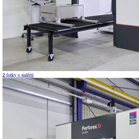
2
fotky v galérii