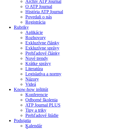
Archív ATP Journal
O ATP Journal
História ATP Journal
Povedali o nás
Registrácia
Rubriky
Aplikácie
Rozhovory
Exkluzívne články
Exkluzívne správy
Prehľadové články
Nové trendy
Krátke správy
Literatúra
Legislatíva a normy
Názory
Videá
Know-how inštitút
Konferencie
Odborné školenia
ATP Journal PLUS
Tipy a triky
Prehľadové štúdie
Podujatia
Kalendár