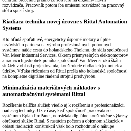
rozvádzača. Pracovník potom iba umiestni rozvádzač na pracovný
stôl a spustí stroj.
Riadiaca technika novej úrovne s Rittal Automation
Systems
Kto hľadá spoľahlivé, energeticky úsporné motory a úplne
nezávislého partnera na výrobu profesionálnych pohonných
systémov, nájde cestu do holandského Tholenu, do sídla spoločnosti
Van Meer Industrial Services. Okrem priemyselných elektromotorov
a riadiacich jednotiek ponúka spoločnosť Van Meer širokú škálu
služieb v oblasti projektovania, konštrukcie riadiacich jednotiek a
údržby. Vďaka riešeniam od Rittal prešla táto holandská spoločnosť
na kompletne digitálne riadenú strojnú predvýrobu.
Minimalizácia materiálových nákladov s
automatizačnými systémami Rittal
Rozšírenie balíčka služieb viedlo aj k rozšíreniu a profesionalizácii
riadiacej techniky. Už v čase, keď spoločnosť pracovala so
systémom Eplan ProPanel, odosielala digitálne konštrukčné výkresy
obrábacej službe Rittal. S rastúcim počtom a objemom zákaziek v
oblasti riadiacich konštrukcií však bolo rozhodnuté o nákupe