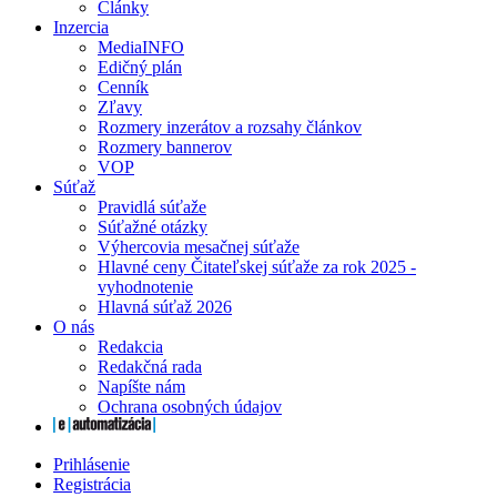
Články
Inzercia
MediaINFO
Edičný plán
Cenník
Zľavy
Rozmery inzerátov a rozsahy článkov
Rozmery bannerov
VOP
Súťaž
Pravidlá súťaže
Súťažné otázky
Výhercovia mesačnej súťaže
Hlavné ceny Čitateľskej súťaže za rok 2025 -
vyhodnotenie
Hlavná súťaž 2026
O nás
Redakcia
Redakčná rada
Napíšte nám
Ochrana osobných údajov
Prihlásenie
Registrácia