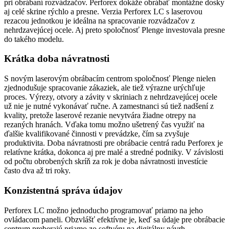
pri obrábaní rozvádzačov. Perforex dokáže obrábať montážne dosky
aj celé skrine rýchlo a presne. Verzia Perforex LC s laserovou
rezacou jednotkou je ideálna na spracovanie rozvádzačov z
nehrdzavejúcej ocele. Aj preto spoločnosť Plenge investovala presne
do takého modelu.
Krátka doba návratnosti
S novým laserovým obrábacím centrom spoločnosť Plenge nielen
zjednodušuje spracovanie zákaziek, ale tiež výrazne urýchľuje
proces. Výrezy, otvory a závity v skriniach z nehrdzavejúcej ocele
už nie je nutné vykonávať ručne. A zamestnanci sú tiež nadšení z
kvality, pretože laserové rezanie nevytvára žiadne otrepy na
rezaných hranách. Vďaka tomu možno ušetrený čas využiť na
ďalšie kvalifikované činnosti v prevádzke, čím sa zvyšuje
produktivita. Doba návratnosti pre obrábacie centrá radu Perforex je
relatívne krátka, dokonca aj pre malé a stredné podniky. V závislosti
od počtu obrobených skríň za rok je doba návratnosti investície
často dva až tri roky.
Konzistentná správa údajov
Perforex LC možno jednoducho programovať priamo na jeho
ovládacom paneli. Obzvlášť efektívne je, keď sa údaje pre obrábacie
centrum preberajú priamo zo softvéru na digitálny návrh