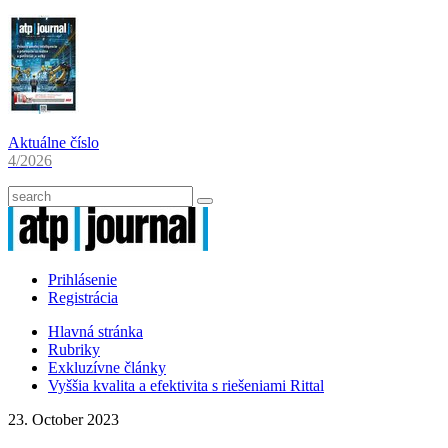
Aktuálne číslo
4/2026
Prihlásenie
Registrácia
Hlavná stránka
Rubriky
Exkluzívne články
Vyššia kvalita a efektivita s riešeniami Rittal
23. October 2023