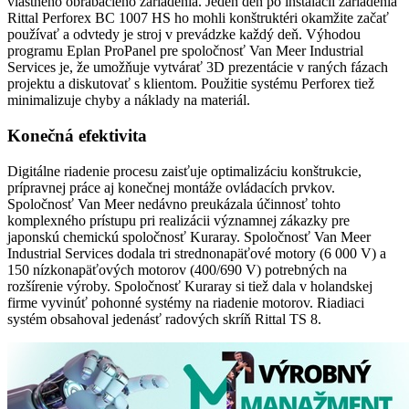
vlastného obrábacieho zariadenia. Jeden deň po inštalácii zariadenia
Rittal Perforex BC 1007 HS ho mohli konštruktéri okamžite začať
používať a odvtedy je stroj v prevádzke každý deň. Výhodou
programu Eplan ProPanel pre spoločnosť Van Meer Industrial
Services je, že umožňuje vytvárať 3D prezentácie v raných fázach
projektu a diskutovať s klientom. Použitie systému Perforex tiež
minimalizuje chyby a náklady na materiál.
Konečná efektivita
Digitálne riadenie procesu zaisťuje optimalizáciu konštrukcie,
prípravnej práce aj konečnej montáže ovládacích prvkov.
Spoločnosť Van Meer nedávno preukázala účinnosť tohto
komplexného prístupu pri realizácii významnej zákazky pre
japonskú chemickú spoločnosť Kuraray. Spoločnosť Van Meer
Industrial Services dodala tri strednonapäťové motory (6 000 V) a
150 nízkonapäťových motorov (400/690 V) potrebných na
rozšírenie výroby. Spoločnosť Kuraray si tiež dala v holandskej
firme vyvinúť pohonné systémy na riadenie motorov. Riadiaci
systém obsahoval jedenásť radových skríň Rittal TS 8.