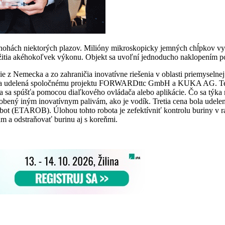
nohách niektorých plazov. Milióny mikroskopicky jemných chĺpkov vy
 použitia akéhokoľvek výkonu. Objekt sa uvoľní jednoducho naklopením
ie z Nemecka a zo zahraničia inovatívne riešenia v oblasti priemyseln
bola udelená spoločnému projektu FORWARDttc GmbH a KUKA AG. Tento 
a sa spúšťa pomocou diaľkového ovládača alebo aplikácie. Čo sa týka 
bený iným inovatívnym palivám, ako je vodík. Tretia cena bola udele
obot (ETAROB). Úlohou tohto robota je zefektívniť kontrolu buriny v
m a odstraňovať burinu aj s koreňmi.