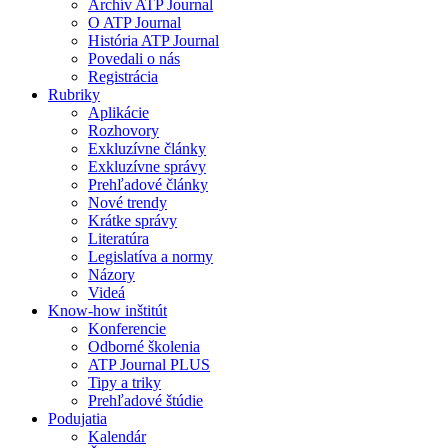
Archív ATP Journal
O ATP Journal
História ATP Journal
Povedali o nás
Registrácia
Rubriky
Aplikácie
Rozhovory
Exkluzívne články
Exkluzívne správy
Prehľadové články
Nové trendy
Krátke správy
Literatúra
Legislatíva a normy
Názory
Videá
Know-how inštitút
Konferencie
Odborné školenia
ATP Journal PLUS
Tipy a triky
Prehľadové štúdie
Podujatia
Kalendár