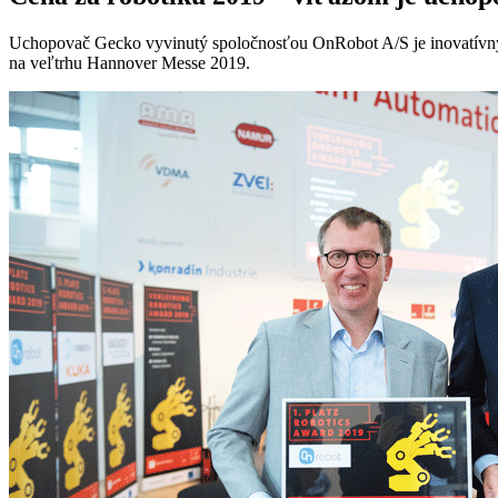
Uchopovač Gecko vyvinutý spoločnosťou OnRobot A/S je inovatívny sys
na veľtrhu Hannover Messe 2019.