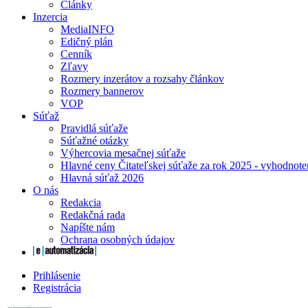
Články
Inzercia
MediaINFO
Edičný plán
Cenník
Zľavy
Rozmery inzerátov a rozsahy článkov
Rozmery bannerov
VOP
Súťaž
Pravidlá súťaže
Súťažné otázky
Výhercovia mesačnej súťaže
Hlavné ceny Čitateľskej súťaže za rok 2025 - vyhodnote
Hlavná súťaž 2026
O nás
Redakcia
Redakčná rada
Napíšte nám
Ochrana osobných údajov
Prihlásenie
Registrácia