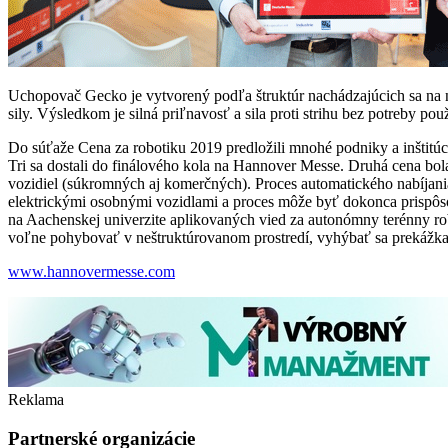
Uchopovač Gecko je vytvorený podľa štruktúr nachádzajúcich sa na 
sily. Výsledkom je silná priľnavosť a sila proti strihu bez potreby
Do súťaže Cena za robotiku 2019 predložili mnohé podniky a inštitúc
Tri sa dostali do finálového kola na Hannover Messe. Druhá cena 
vozidiel (súkromných aj komerčných). Proces automatického nabíjani
elektrickými osobnými vozidlami a proces môže byť dokonca prispôso
na Aachenskej univerzite aplikovaných vied za autonómny terénny r
voľne pohybovať v neštruktúrovanom prostredí, vyhýbať sa prekážka
www.hannovermesse.com
Reklama
Partnerské organizácie