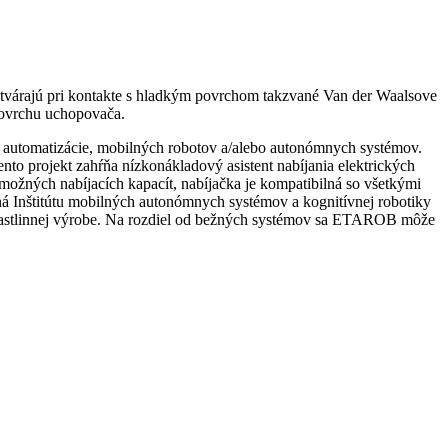
tvárajú pri kontakte s hladkým povrchom takzvané Van der Waalsove
 povrchu uchopovača.
ej automatizácie, mobilných robotov a/alebo autonómnych systémov.
projekt zahŕňa nízkonákladový asistent nabíjania elektrických
možných nabíjacích kapacít, nabíjačka je kompatibilná so všetkými
ná Inštitútu mobilných autonómnych systémov a kognitívnej robotiky
 rastlinnej výrobe. Na rozdiel od bežných systémov sa ETAROB môže