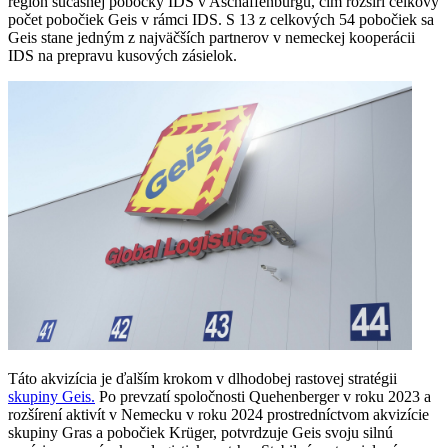
región súčasnej pobočky IDS v Aschaffenburgu, čím rozšíri celkový
počet pobočiek Geis v rámci IDS. S 13 z celkových 54 pobočiek sa
Geis stane jedným z najväčších partnerov v nemeckej kooperácii
IDS na prepravu kusových zásielok.
Táto akvizícia je ďalším krokom v dlhodobej rastovej stratégii
skupiny Geis.
Po prevzatí spoločnosti Quehenberger v roku 2023 a
rozšírení aktivít v Nemecku v roku 2024 prostredníctvom akvizície
skupiny Gras a pobočiek Krüger, potvrdzuje Geis svoju silnú