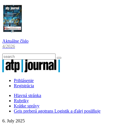
Aktuálne číslo
4/2026
Prihlásenie
Registrácia
Hlavná stránka
Rubriky
Krátke správy
Geis preberá agotrans Logistik a ďalej posilňuje
6. July 2025