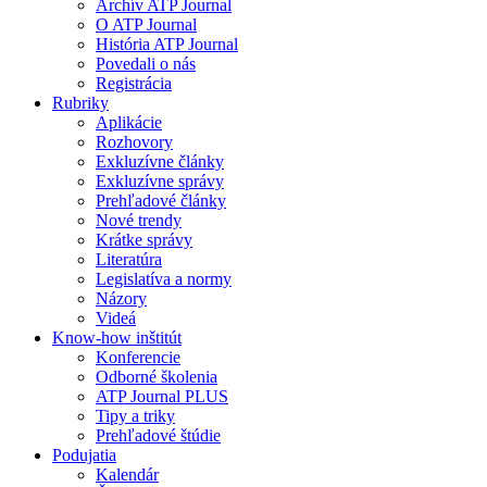
Archív ATP Journal
O ATP Journal
História ATP Journal
Povedali o nás
Registrácia
Rubriky
Aplikácie
Rozhovory
Exkluzívne články
Exkluzívne správy
Prehľadové články
Nové trendy
Krátke správy
Literatúra
Legislatíva a normy
Názory
Videá
Know-how inštitút
Konferencie
Odborné školenia
ATP Journal PLUS
Tipy a triky
Prehľadové štúdie
Podujatia
Kalendár