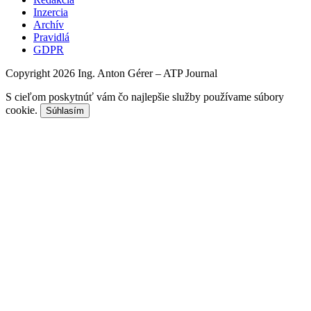
Inzercia
Archív
Pravidlá
GDPR
Copyright 2026 Ing. Anton Gérer – ATP Journal
S cieľom poskytnúť vám čo najlepšie služby používame súbory
cookie.
Súhlasím