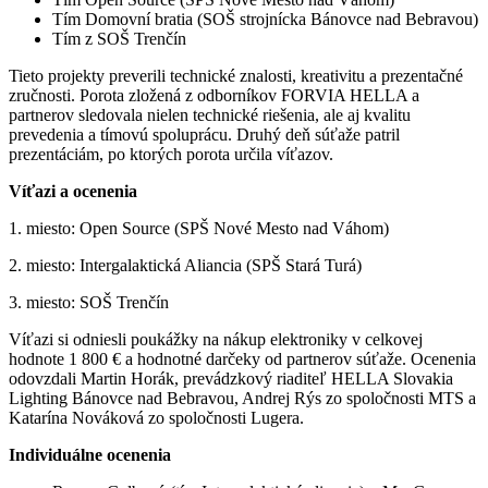
Tím Domovní bratia (SOŠ strojnícka Bánovce nad Bebravou)
Tím z SOŠ Trenčín
Tieto projekty preverili technické znalosti, kreativitu a prezentačné
zručnosti. Porota zložená z odborníkov FORVIA HELLA a
partnerov sledovala nielen technické riešenia, ale aj kvalitu
prevedenia a tímovú spoluprácu. Druhý deň súťaže patril
prezentáciám, po ktorých porota určila víťazov.
Víťazi a ocenenia
1. miesto: Open Source (SPŠ Nové Mesto nad Váhom)
2. miesto: Intergalaktická Aliancia (SPŠ Stará Turá)
3. miesto: SOŠ Trenčín
Víťazi si odniesli poukážky na nákup elektroniky v celkovej
hodnote 1 800 € a hodnotné darčeky od partnerov súťaže. Ocenenia
odovzdali Martin Horák, prevádzkový riaditeľ HELLA Slovakia
Lighting Bánovce nad Bebravou, Andrej Rýs zo spoločnosti MTS a
Katarína Nováková zo spoločnosti Lugera.
Individuálne ocenenia