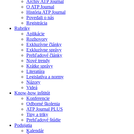
Archív ATP Journal
O ATP Journal
História ATP Journal
Povedali o nás
Registrácia
Rubriky
Aplikácie
Rozhovory
Exkluzívne články
Exkluzívne správy
Prehľadové články
Nové trendy
Krátke správy
Literatúra
Legislatíva a normy
Názory
Videá
Know-how inštitút
Konferencie
Odborné školenia
ATP Journal PLUS
Tipy a triky
Prehľadové štúdie
Podujatia
Kalendár