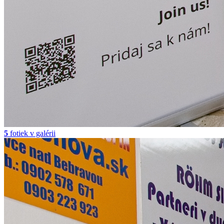
5
fotiek v galérii