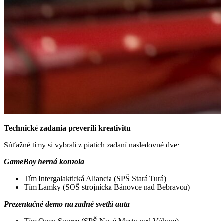
Technické zadania preverili kreativitu
Súťažné tímy si vybrali z piatich zadaní nasledovné dve:
GameBoy herná konzola
Tím Intergalaktická Aliancia (SPŠ Stará Turá)
Tím Lamky (SOŠ strojnícka Bánovce nad Bebravou)
Prezentačné demo na zadné svetlá auta
Tím Open Source (SPŠ Nové Mesto nad Váhom)