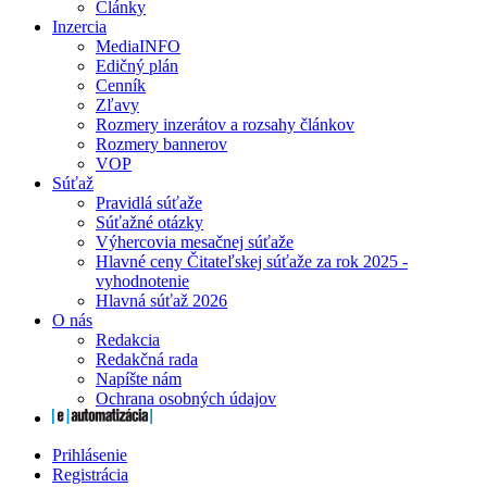
Články
Inzercia
MediaINFO
Edičný plán
Cenník
Zľavy
Rozmery inzerátov a rozsahy článkov
Rozmery bannerov
VOP
Súťaž
Pravidlá súťaže
Súťažné otázky
Výhercovia mesačnej súťaže
Hlavné ceny Čitateľskej súťaže za rok 2025 -
vyhodnotenie
Hlavná súťaž 2026
O nás
Redakcia
Redakčná rada
Napíšte nám
Ochrana osobných údajov
Prihlásenie
Registrácia