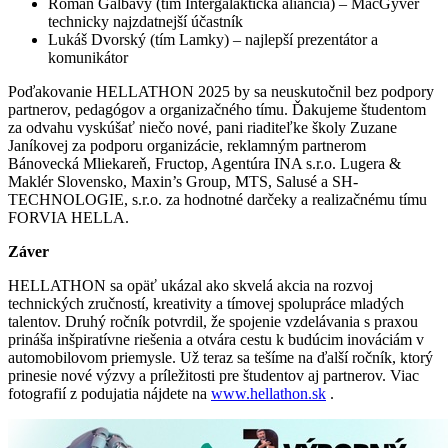
Roman Galbavý (tím Intergalaktická aliancia) – MacGyver
technicky najzdatnejší účastník
Lukáš Dvorský (tím Lamky) – najlepší prezentátor a
komunikátor
Poďakovanie HELLATHON 2025 by sa neuskutočnil bez podpory
partnerov, pedagógov a organizačného tímu. Ďakujeme študentom
za odvahu vyskúšať niečo nové, pani riaditeľke školy Zuzane
Janíkovej za podporu organizácie, reklamným partnerom
Bánovecká Mliekareň, Fructop, Agentúra INA s.r.o. Lugera &
Maklér Slovensko, Maxin’s Group, MTS, Salusé a SH-
TECHNOLOGIE, s.r.o. za hodnotné darčeky a realizačnému tímu
FORVIA HELLA.
Záver
HELLATHON sa opäť ukázal ako skvelá akcia na rozvoj
technických zručností, kreativity a tímovej spolupráce mladých
talentov. Druhý ročník potvrdil, že spojenie vzdelávania s praxou
prináša inšpiratívne riešenia a otvára cestu k budúcim inováciám v
automobilovom priemysle. Už teraz sa tešíme na ďalší ročník, ktorý
prinesie nové výzvy a príležitosti pre študentov aj partnerov. Viac
fotografií z podujatia nájdete na
www.hellathon.sk
.