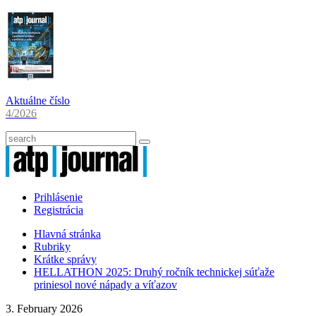
Aktuálne číslo
4/2026
Prihlásenie
Registrácia
Hlavná stránka
Rubriky
Krátke správy
HELLATHON 2025: Druhý ročník technickej súťaže
priniesol nové nápady a víťazov
3. February 2026