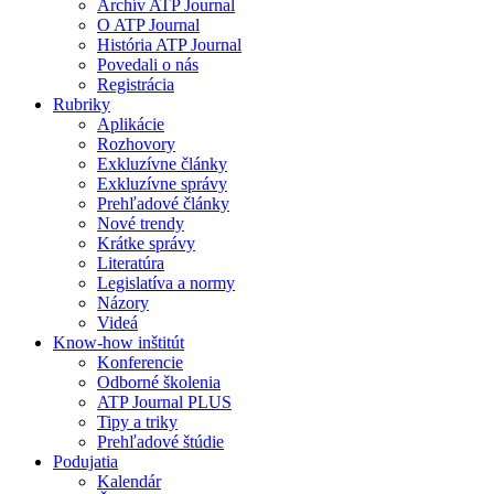
Archív ATP Journal
O ATP Journal
História ATP Journal
Povedali o nás
Registrácia
Rubriky
Aplikácie
Rozhovory
Exkluzívne články
Exkluzívne správy
Prehľadové články
Nové trendy
Krátke správy
Literatúra
Legislatíva a normy
Názory
Videá
Know-how inštitút
Konferencie
Odborné školenia
ATP Journal PLUS
Tipy a triky
Prehľadové štúdie
Podujatia
Kalendár