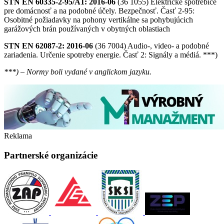
STN EN 60335-2-95/A1: 2016-06
(36 1055) Elektrické spotrebiče
pre domácnosť a na podobné účely. Bezpečnosť. Časť 2-95:
Osobitné požiadavky na pohony vertikálne sa pohybujúcich
garážových brán používaných v obytných oblastiach
STN EN 62087-2: 2016-06
(36 7004) Audio-, video- a podobné
zariadenia. Určenie spotreby energie. Časť 2: Signály a médiá. ***)
***) – Normy boli vydané v anglickom jazyku.
Reklama
Partnerské organizácie