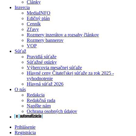
Články
Inzercia
MediaINFO
Edičný plán
Cenník
Zľavy
Rozmery inzerátov a rozsahy článkov
Rozmery bannerov
VOP
Súťaž
Pravidlá súťaže
Súťažné otázky
Výhercovia mesačnej súťaže
Hlavné ceny Čitateľskej súťaže za rok 2025 -
vyhodnotenie
Hlavná súťaž 2026
O nás
Redakcia
Redakčná rada
Napíšte nám
Ochrana osobných údajov
Prihlásenie
Registrácia