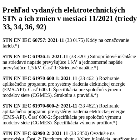
Prehľad vydaných elektrotechnických
STN a ich zmien v mesiaci 11/2021 (triedy
33, 34, 36, 92)
STN EN IEC 60757: 2021-11
(33 0175) Kódy na označovanie
farieb.*)
STN EN IEC 61936-1: 2021-11
(33 3201) Silnoprúdové inštalácie
na striedavé napätie prevyšujúce 1 kV a jednosmerné napätie
prevyšujúce 1,5 kV. Časť 1: Striedavé napätie.*)
STN EN IEC 61970-600-1: 2021-11
(33 4621) Rozhranie
aplikačného programu pre systémy riadenia elektrickej energie
(EMS-API). Časť 600-1: Špecifikácia pre spoločnú výmenu
modelov siete (CGMES). Štruktúra a pravidlá.*)
STN EN IEC 61970-600-2: 2021-11
(33 4621) Rozhranie
aplikačného programu pre systémy riadenia elektrickej energie
(EMS-API). Časť 600-2: Špecifikácia pre spoločnú výmenu
modelov siete (CGMES). Špecifikácia výmeny profilov.*)
STN EN IEC 62990-2: 2021-11
(33 2350) Ovzdušie na
pracovisku. Časť 2: Detektory plynu. Výber, inštalácia, používanie a