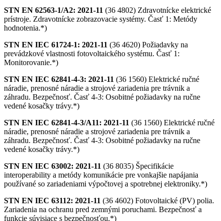
STN EN 62563-1/A2: 2021-11
(36 4802) Zdravotnícke elektrické
prístroje. Zdravotnícke zobrazovacie systémy. Časť 1: Metódy
hodnotenia.*)
STN EN IEC 61724-1: 2021-11
(36 4620) Požiadavky na
prevádzkové vlastnosti fotovoltaického systému. Časť 1:
Monitorovanie.*)
STN EN IEC 62841-4-3: 2021-11
(36 1560) Elektrické ručné
náradie, prenosné náradie a strojové zariadenia pre trávnik a
záhradu. Bezpečnosť. Časť 4-3: Osobitné požiadavky na ručne
vedené kosačky trávy.*)
STN EN IEC 62841-4-3/A11: 2021-11
(36 1560) Elektrické ručné
náradie, prenosné náradie a strojové zariadenia pre trávnik a
záhradu. Bezpečnosť. Časť 4-3: Osobitné požiadavky na ručne
vedené kosačky trávy.*)
STN EN IEC 63002: 2021-11
(36 8035) Špecifikácie
interoperability a metódy komunikácie pre vonkajšie napájania
používané so zariadeniami výpočtovej a spotrebnej elektroniky.*)
STN EN IEC 63112: 2021-11
(36 4602) Fotovoltaické (PV) polia.
Zariadenia na ochranu pred zemnými poruchami. Bezpečnosť a
funkcie súvisiace s bezpečnosťou.*)