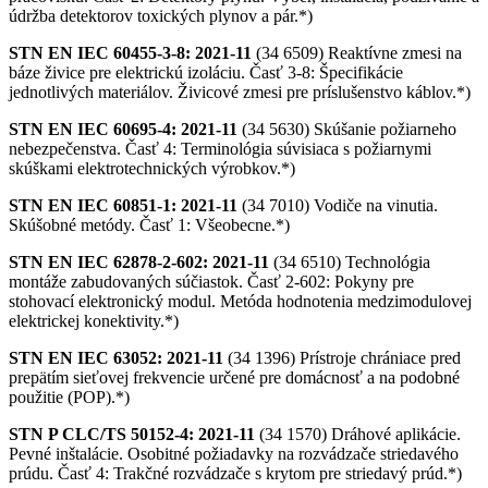
údržba detektorov toxických plynov a pár.*)
STN EN IEC 60455-3-8: 2021-11
(34 6509) Reaktívne zmesi na
báze živice pre elektrickú izoláciu. Časť 3-8: Špecifikácie
jednotlivých materiálov. Živicové zmesi pre príslušenstvo káblov.*)
STN EN IEC 60695-4: 2021-11
(34 5630) Skúšanie požiarneho
nebezpečenstva. Časť 4: Terminológia súvisiaca s požiarnymi
skúškami elektrotechnických výrobkov.*)
STN EN IEC 60851-1: 2021-11
(34 7010) Vodiče na vinutia.
Skúšobné metódy. Časť 1: Všeobecne.*)
STN EN IEC 62878-2-602: 2021-11
(34 6510) Technológia
montáže zabudovaných súčiastok. Časť 2-602: Pokyny pre
stohovací elektronický modul. Metóda hodnotenia medzimodulovej
elektrickej konektivity.*)
STN EN IEC 63052: 2021-11
(34 1396) Prístroje chrániace pred
prepätím sieťovej frekvencie určené pre domácnosť a na podobné
použitie (POP).*)
STN P CLC/TS 50152-4: 2021-11
(34 1570) Dráhové aplikácie.
Pevné inštalácie. Osobitné požiadavky na rozvádzače striedavého
prúdu. Časť 4: Trakčné rozvádzače s krytom pre striedavý prúd.*)