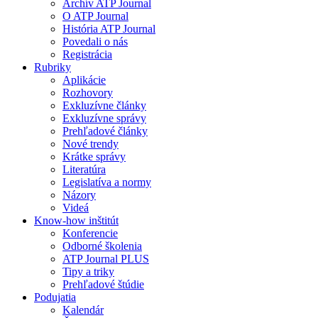
Archív ATP Journal
O ATP Journal
História ATP Journal
Povedali o nás
Registrácia
Rubriky
Aplikácie
Rozhovory
Exkluzívne články
Exkluzívne správy
Prehľadové články
Nové trendy
Krátke správy
Literatúra
Legislatíva a normy
Názory
Videá
Know-how inštitút
Konferencie
Odborné školenia
ATP Journal PLUS
Tipy a triky
Prehľadové štúdie
Podujatia
Kalendár