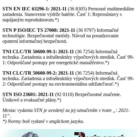
STN EN IEC 63296-1: 2021-11
(36 8305) Prenosné multimediálne
zariadenia. Stanovenie výdrže batérie. Časť 1: Reprosústavy s
napájaným reproduktorom.*)
STN P ISO/IEC TS 27008: 2021-11
(36 9797) Informačné
technológie. Bezpečnostné metódy. Návod na posudzovanie
opatrení informačnej bezpečnosti.
TNI CLC/TR 50600-99-1: 2021-11
(36 7254) Informačná
technika. Zariadenia a infraštruktúry výpočtových stredísk. Časť 99-
1: Odporúčané postupy pre energetické manažérstvo.*)
TNI CLC/TR 50600-99-2: 2021-11
(36 7254) Informačná
technika. Zariadenia a infraštruktúry výpočtových stredísk. Časť 99-
2: Odporúčané postupy na environmentálnu udržateľnosť.*)
STN ISO 23601: 2021-11
(92 0110) Bezpečnostné značenie.
Únikové a evakuačné plány.*)
Mesiac vydania STN je uvedený za jej označením v tvare „: 2021-
11“.
*) Normy boli vydané v anglickom jazyku.