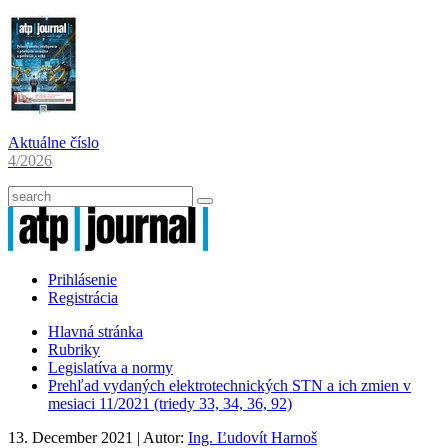
Aktuálne číslo
4/2026
Prihlásenie
Registrácia
Hlavná stránka
Rubriky
Legislatíva a normy
Prehľad vydaných elektrotechnických STN a ich zmien v
mesiaci 11/2021 (triedy 33, 34, 36, 92)
13. December 2021
| Autor:
Ing. Ľudovít Harnoš