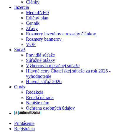
Články
Inzercia
MediaINFO
Edičný plán
Cenník
Zľavy
Rozmery inzerátov a rozsahy článkov
Rozmery bannerov
VOP
Súťaž
Pravidlá súťaže
Súťažné otázky
Výhercovia mesačnej súťaže
Hlavné ceny Čitateľskej súťaže za rok 2025 -
vyhodnotenie
Hlavná súťaž 2026
O nás
Redakcia
Redakčná rada
Napíšte nám
Ochrana osobných údajov
Prihlásenie
Registrácia