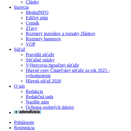
Články
Inzercia
MediaINFO
Edičný plán
Cenník
Zľavy
Rozmery inzerátov a rozsahy článkov
Rozmery bannerov
VOP
Súťaž
Pravidlá súťaže
Súťažné otázky
Výhercovia mesačnej súťaže
Hlavné ceny Čitateľskej súťaže za rok 2025 -
vyhodnotenie
Hlavná súťaž 2026
O nás
Redakcia
Redakčná rada
Napíšte nám
Ochrana osobných údajov
Prihlásenie
Registrácia