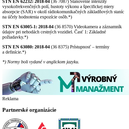
STN EN 62232: 2018-04
(36 7087) Stanovenie intenzity
vysokofrekvenčných polí, hustoty výkonu a špecifickej miery
absorpcie (SAR) v okolí rádiokomunikačných základňových staníc
na účely hodnotenia expozície osôb.*)
STN EN 63005-1: 2018-04
(36 8570) Videokamera a záznamník
údajov pri nehodách cestných vozidiel. Časť 1: Základné
požiadavky.*)
STN EN 63080: 2018-04
(36 8375) Prístupnosť – termíny
a definície.*)
*) Normy boli vydané v anglickom jazyku.
Reklama
Partnerské organizácie