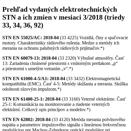
Prehľad vydaných elektrotechnických
STN a ich zmien v mesiaci 3/2018 (triedy
33, 34, 36, 92)
STN EN 55025/AC: 2018-04
(33 4225) Vozidlá, člny a spaľovacie
motory. Charakteristiky rádiového rušenia. Medze a metódy ich
merania na ochranu palubných rádiových prijímačov.*)
STN EN 60079-13: 2018-04
(33 2320) Výbušné atmosféry. Časť
13: Zariadenia chránené priestormi s vnútorným pretlakom „p“
a priestormi s umelým vetraním „v“.*)
STN EN 61000-4-5/A1: 2018-04
(33 3432) Elektromagnetická
kompatibilita (EMC). Časť 4-5: Metódy skúšania a merania. Skúška
odolnosti rázovým impulzom.*)
STN EN 61400-25-1: 2018-04
(33 3160) Veterné elektrárne. Časť
25-1: Komunikácia na monitorovanie a riadenie veterných
elektrární. Celkový opis princípov a modelov.*)
STN EN 62802: 2018-04
(33 4120) Metóda merania polvlnového
napätia a parametrov impulzového signálu s lineárnou frekvenčnou
moduláciou pre Machov-Zehnderov optický modulátor pri