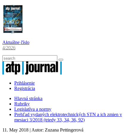
Aktuálne číslo
4/2026
Prihlásenie
Registrácia
Hlavná stránka
Rubriky
Legislatíva a normy
Prehľad vydaných elektrotechnických STN a ich zmien v
mesiaci 3/2018 (triedy 33, 34, 36, 92)
11. May 2018
| Autor:
Zuzana Pettingerová