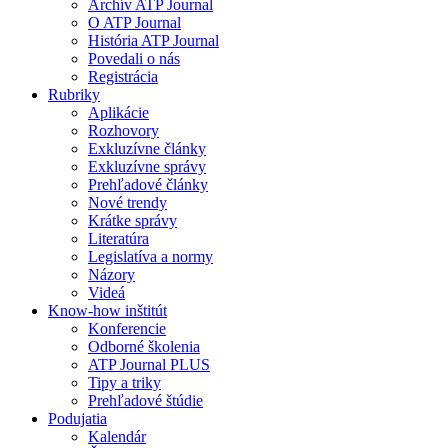
Archív ATP Journal
O ATP Journal
História ATP Journal
Povedali o nás
Registrácia
Rubriky
Aplikácie
Rozhovory
Exkluzívne články
Exkluzívne správy
Prehľadové články
Nové trendy
Krátke správy
Literatúra
Legislatíva a normy
Názory
Videá
Know-how inštitút
Konferencie
Odborné školenia
ATP Journal PLUS
Tipy a triky
Prehľadové štúdie
Podujatia
Kalendár