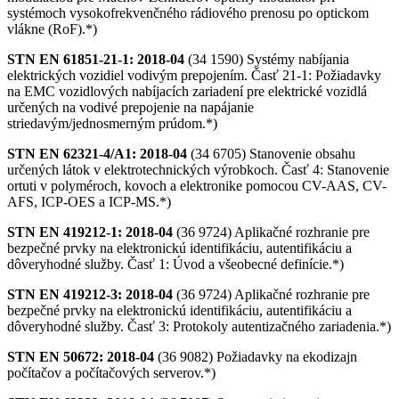
systémoch vysokofrekvenčného rádiového prenosu po optickom
vlákne (RoF).*)
STN EN 61851-21-1: 2018-04
(34 1590) Systémy nabíjania
elektrických vozidiel vodivým prepojením. Časť 21-1: Požiadavky
na EMC vozidlových nabíjacích zariadení pre elektrické vozidlá
urče­ných na vodivé prepojenie na napájanie
striedavým/jednosmerným prúdom.*)
STN EN 62321-4/A1: 2018-04
(34 6705) Stanovenie obsahu
určených látok v elektrotechnických výrobkoch. Časť 4: Stanovenie
ortuti v polyméroch, kovoch a elektronike pomocou CV-AAS, CV-
AFS, ICP-OES a ICP-MS.*)
STN EN 419212-1: 2018-04
(36 9724) Aplikačné rozhranie pre
bezpečné prvky na elektronickú identifikáciu, autentifikáciu a
dôveryhodné služby. Časť 1: Úvod a všeobecné definície.*)
STN EN 419212-3: 2018-04
(36 9724) Aplikačné rozhranie pre
bezpečné prvky na elektronickú identifikáciu, autentifikáciu a
dôveryhodné služby. Časť 3: Protokoly autentizačného zariadenia.*)
STN EN 50672: 2018-04
(36 9082) Požiadavky na ekodizajn
počítačov a počítačových serverov.*)