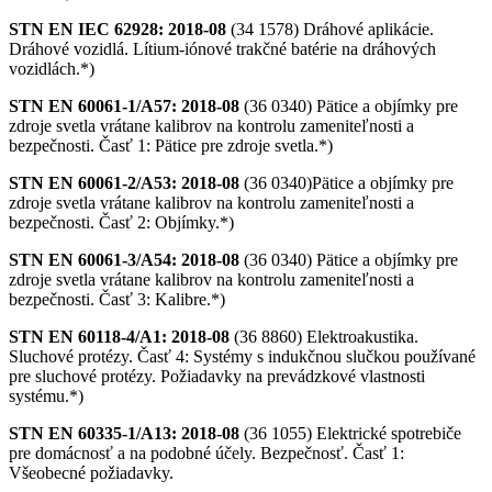
STN EN IEC 62928: 2018-08
(34 1578) Dráhové aplikácie.
Dráhové vozidlá. Lítium-iónové trakčné batérie na dráhových
vozidlách.*)
STN EN 60061-1/A57: 2018-08
(36 0340) Pätice a objímky pre
zdroje svetla vrátane kalibrov na kontrolu zameniteľnosti a
bezpečnosti. Časť 1: Pätice pre zdroje svetla.*)
STN EN 60061-2/A53: 2018-08
(36 0340)Pätice a objímky pre
zdroje svetla vrátane kalibrov na kontrolu zameniteľnosti a
bezpečnosti. Časť 2: Objímky.*)
STN EN 60061-3/A54: 2018-08
(36 0340) Pätice a objímky pre
zdroje svetla vrátane kalibrov na kontrolu zameniteľnosti a
bezpečnosti. Časť 3: Kalibre.*)
STN EN 60118-4/A1: 2018-08
(36 8860) Elektroakustika.
Sluchové protézy. Časť 4: Systémy s indukčnou slučkou používané
pre sluchové protézy. Požiadavky na prevádzkové vlastnosti
systému.*)
STN EN 60335-1/A13: 2018-08
(36 1055) Elektrické spotrebiče
pre domácnosť a na podobné účely. Bezpečnosť. Časť 1:
Všeobecné požiadavky.