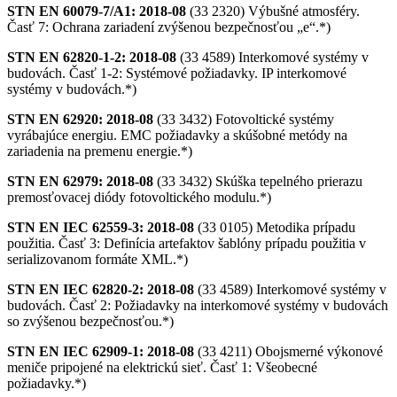
STN EN 60079-7/A1: 2018-08
(33 2320) Výbušné atmosféry.
Časť 7: Ochrana zariadení zvýšenou bezpečnosťou „e“.*)
STN EN 62820-1-2: 2018-08
(33 4589) Interkomové systémy v
budovách. Časť 1-2: Systémové požiadavky. IP interkomové
systémy v budovách.*)
STN EN 62920: 2018-08
(33 3432) Fotovoltické systémy
vyrábajúce energiu. EMC požiadavky a skúšobné metódy na
zariadenia na premenu energie.*)
STN EN 62979: 2018-08
(33 3432) Skúška tepelného prierazu
premosťovacej diódy fotovoltického modulu.*)
STN EN IEC 62559-3: 2018-08
(33 0105) Metodika prípadu
použitia. Časť 3: Definícia artefaktov šablóny prípadu použitia v
serializovanom formáte XML.*)
STN EN IEC 62820-2: 2018-08
(33 4589) Interkomové systémy v
budovách. Časť 2: Požiadavky na interkomové systémy v budovách
so zvýšenou bezpečnosťou.*)
STN EN IEC 62909-1: 2018-08
(33 4211) Obojsmerné výkonové
meniče pripojené na elektrickú sieť. Časť 1: Všeobecné
požiadavky.*)