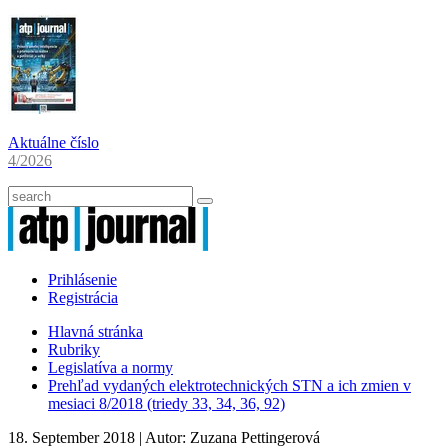
Aktuálne číslo
4/2026
Prihlásenie
Registrácia
Hlavná stránka
Rubriky
Legislatíva a normy
Prehľad vydaných elektrotechnických STN a ich zmien v
mesiaci 8/2018 (triedy 33, 34, 36, 92)
18. September 2018
| Autor:
Zuzana Pettingerová