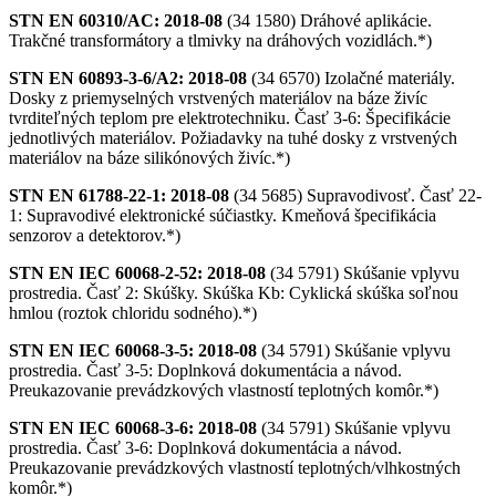
STN EN 60310/AC: 2018-08
(34 1580) Dráhové aplikácie.
Trakčné transformátory a tlmivky na dráhových vozidlách.*)
STN EN 60893-3-6/A2: 2018-08
(34 6570) Izolačné materiály.
Dosky z priemyselných vrstvených materiálov na báze živíc
tvrditeľných teplom pre elektrotechniku. Časť 3-6: Špecifikácie
jednotlivých materiálov. Požiadavky na tuhé dosky z vrstvených
materiálov na báze silikónových živíc.*)
STN EN 61788-22-1: 2018-08
(34 5685) Supravodivosť. Časť 22-
1: Supravodivé elektronické súčiastky. Kmeňová špecifikácia
senzorov a detektorov.*)
STN EN IEC 60068-2-52: 2018-08
(34 5791) Skúšanie vplyvu
prostredia. Časť 2: Skúšky. Skúška Kb: Cyklická skúška soľnou
hmlou (roztok chloridu sodného).*)
STN EN IEC 60068-3-5: 2018-08
(34 5791) Skúšanie vplyvu
prostredia. Časť 3-5: Doplnková dokumentácia a návod.
Preukazovanie prevádzkových vlastností teplotných komôr.*)
STN EN IEC 60068-3-6: 2018-08
(34 5791) Skúšanie vplyvu
prostredia. Časť 3-6: Doplnková dokumentácia a návod.
Preukazovanie prevádzkových vlastností teplotných/vlhkostných
komôr.*)