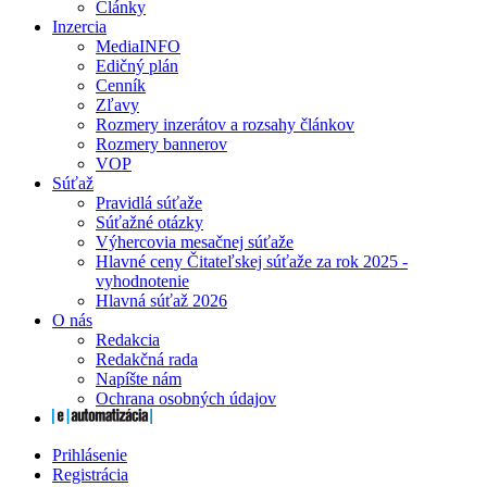
Články
Inzercia
MediaINFO
Edičný plán
Cenník
Zľavy
Rozmery inzerátov a rozsahy článkov
Rozmery bannerov
VOP
Súťaž
Pravidlá súťaže
Súťažné otázky
Výhercovia mesačnej súťaže
Hlavné ceny Čitateľskej súťaže za rok 2025 -
vyhodnotenie
Hlavná súťaž 2026
O nás
Redakcia
Redakčná rada
Napíšte nám
Ochrana osobných údajov
Prihlásenie
Registrácia