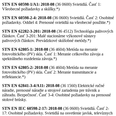
STN EN 60598-1/A1: 2018-08
(36 0600) Svietidlá. Časť 1:
Všeobecné požiadavky a skúšky.*)
STN EN 60598-2-4: 2018-08
(36 0600) Svietidlá. Časť 2: Osobitné
požiadavky. Oddiel 4: Prenosné svietidlá na všeobecné použitie.*)
STN EN 62282-3-201: 2018-08
(36 4512) Technológia palivových
článkov. Časť 3-201: Malé stacionárne výkonové sústavy
palivových článkov. Prevádzkové skúšobné metódy.*)
STN EN 62805-1: 2018-08
(36 4604) Metóda na meranie
fotovoltického (PV) skla. Časť 1: Meranie celkového závoja a
spektrálneho rozdelenia závoja.*)
STN EN 62805-2: 2018-08
(36 4604) Metóda na meranie
fotovoltického (PV) skla. Časť 2: Meranie transmitancie a
reflektancie.*)
STN EN 62841-3-4/A11: 2018-08
(36 1560) Elektrické ručné
náradie, prenosné náradie a strojové zariadenia pre trávnik a
záhradu. Bezpečnosť. Časť 3-4: Osobitné požiadavky na prenosné
stolové brúsky.
STN EN IEC 60598-2-17: 2018-08
(36 0600) Svietidlá. Časť 2-
17: Osobitné požiadavky. Svietidlá na osvetlenie javísk, televíznych