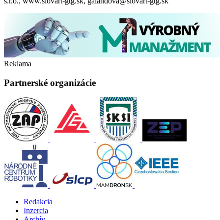
s.r.o., www.slovart-gtg.sk, galandova@slovart-gtg.sk
Reklama
Partnerské organizácie
Redakcia
Inzercia
Archív