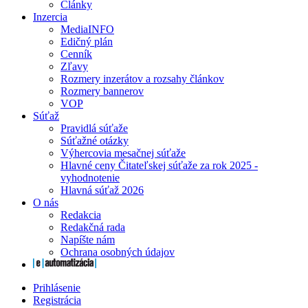
Články
Inzercia
MediaINFO
Edičný plán
Cenník
Zľavy
Rozmery inzerátov a rozsahy článkov
Rozmery bannerov
VOP
Súťaž
Pravidlá súťaže
Súťažné otázky
Výhercovia mesačnej súťaže
Hlavné ceny Čitateľskej súťaže za rok 2025 -
vyhodnotenie
Hlavná súťaž 2026
O nás
Redakcia
Redakčná rada
Napíšte nám
Ochrana osobných údajov
Prihlásenie
Registrácia