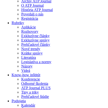
Archív ATP Journal
O ATP Journal
História ATP Journal
Povedali o nás
Registrácia
Rubriky
Aplikácie
Rozhovory
Exkluzívne články
Exkluzívne správy
Prehľadové články
Nové trendy
Krátke správy
Literatúra
Legislatíva a normy
Názory
Videá
Know-how inštitút
Konferencie
Odborné školenia
ATP Journal PLUS
Tipy a triky
Prehľadové štúdie
Podujatia
Kalendár