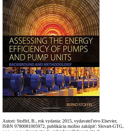
Autori: Stoffel, B., rok vydania: 2015, vydavateľstvo Elsevier,
ISBN 9780081005972, publikáciu možno zakúpiť: Slovart-GTG,