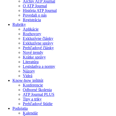
Archív ATP Journal
O ATP Journal
História ATP Journal
Povedali o nás
Registrácia
Rubriky
Aplikácie
Rozhovory
Exkluzívne články
Exkluzívne správy
Prehľadové články
Nové trendy
Krátke správy
Literatúra
Legislatíva a normy
Názory
Videá
Know-how inštitút
Konferencie
Odborné školenia
ATP Journal PLUS
Tipy a triky
Prehľadové štúdie
Podujatia
Kalendár