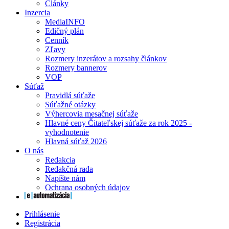
Články
Inzercia
MediaINFO
Edičný plán
Cenník
Zľavy
Rozmery inzerátov a rozsahy článkov
Rozmery bannerov
VOP
Súťaž
Pravidlá súťaže
Súťažné otázky
Výhercovia mesačnej súťaže
Hlavné ceny Čitateľskej súťaže za rok 2025 -
vyhodnotenie
Hlavná súťaž 2026
O nás
Redakcia
Redakčná rada
Napíšte nám
Ochrana osobných údajov
Prihlásenie
Registrácia