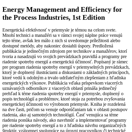
Energy Management and Efficiency for
the Process Industries, 1st Edition
Energetická efektívnosť v priemysle je témou na celom svete.
Mnohí technici a manažéri sa v rámci svojej náplne práce venujú
tejto téme, avšak len málo z nich si uvedomuje príležitosti alebo
dostupné metódy, aby nakoniec dosiahli úspory. Predložená
publikácia je jedinečným zdrojom pre technikov a manažérov, ktorí
tvoria a nasadzujú vo svojich prevádzkach pravidlá a programy pre
riadenie spotreby energií a energetickú účinnosť. Popísaný je rámec
pre program riadenia spotreby energií v priemyselných prevádzkach,
ktorý je doplnený ilustráciami a diskusiami o základných princípoch,
ktoré vedú k odolným a trvalo udržateľným zlepšeniam z hľadiska
energetických výkonov. Publikácia vďaka príspevkom viacerých
uznávaných odborníkov z viacerých oblastí prináša jedinečný
prehľad k téme riadenia spotreby energií v priemysle, doplnený o
popis technológií a problémov, ktoré stoja za potrebou zvyšovania
energetickej účinnosti vo výrobnom priemysle. Kniha je rozdelená
na dve časti, pričom sa venuje odporúčaniam tak v oblasti postupov
riadenia, ako aj samotných technológií. Časť venujúca sa téme
riadenia ponúka návody, ako navrhnúť a implementovať programy
pre riadenie spotreby energií a to z hľadiska návrhu organizačných
štruktúr, vzájomnej spolupráce na úrovni pracovníkov či technické