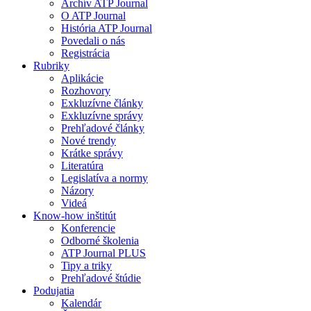
Archív ATP Journal
O ATP Journal
História ATP Journal
Povedali o nás
Registrácia
Rubriky
Aplikácie
Rozhovory
Exkluzívne články
Exkluzívne správy
Prehľadové články
Nové trendy
Krátke správy
Literatúra
Legislatíva a normy
Názory
Videá
Know-how inštitút
Konferencie
Odborné školenia
ATP Journal PLUS
Tipy a triky
Prehľadové štúdie
Podujatia
Kalendár