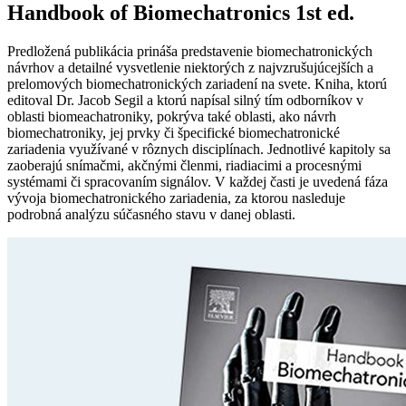
Handbook of Biomechatronics 1st ed.
Predložená publikácia prináša predstavenie biomechatronických
návrhov a detailné vysvetlenie niektorých z najvzrušujúcejších a
prelomových biomechatronických zariadení na svete. Kniha, ktorú
editoval Dr. Jacob Segil a ktorú napísal silný tím odborníkov v
oblasti biomeachatroniky, pokrýva také oblasti, ako návrh
biomechatroniky, jej prvky či špecifické biomechatronické
zariadenia využívané v rôznych disciplínach. Jednotlivé kapitoly sa
zaoberajú snímačmi, akčnými členmi, riadiacimi a procesnými
systémami či spracovaním signálov. V každej časti je uvedená fáza
vývoja biomechatronického zariadenia, za ktorou nasleduje
podrobná analýzu súčasného stavu v danej oblasti.