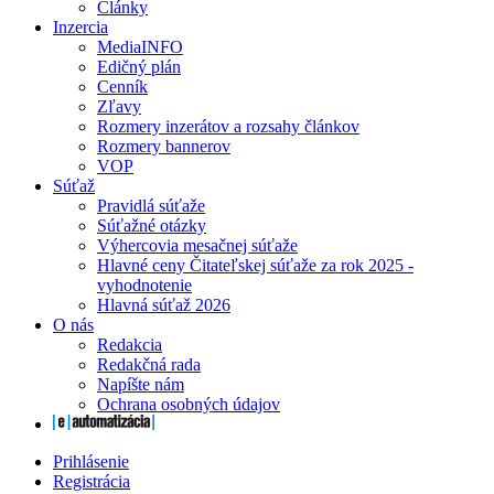
Články
Inzercia
MediaINFO
Edičný plán
Cenník
Zľavy
Rozmery inzerátov a rozsahy článkov
Rozmery bannerov
VOP
Súťaž
Pravidlá súťaže
Súťažné otázky
Výhercovia mesačnej súťaže
Hlavné ceny Čitateľskej súťaže za rok 2025 -
vyhodnotenie
Hlavná súťaž 2026
O nás
Redakcia
Redakčná rada
Napíšte nám
Ochrana osobných údajov
Prihlásenie
Registrácia