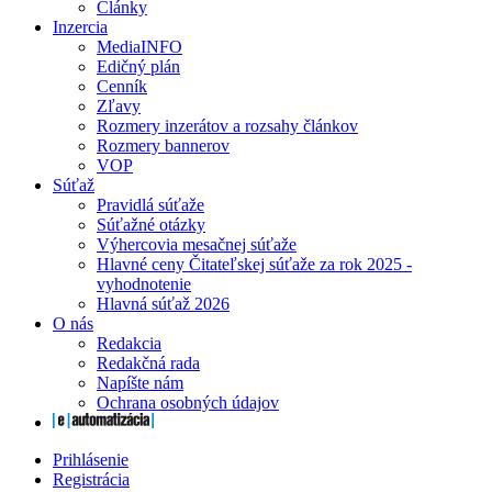
Články
Inzercia
MediaINFO
Edičný plán
Cenník
Zľavy
Rozmery inzerátov a rozsahy článkov
Rozmery bannerov
VOP
Súťaž
Pravidlá súťaže
Súťažné otázky
Výhercovia mesačnej súťaže
Hlavné ceny Čitateľskej súťaže za rok 2025 -
vyhodnotenie
Hlavná súťaž 2026
O nás
Redakcia
Redakčná rada
Napíšte nám
Ochrana osobných údajov
Prihlásenie
Registrácia