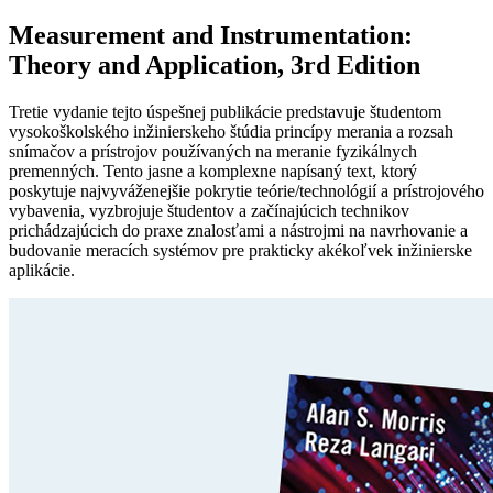
Measurement and Instrumentation:
Theory and Application, 3rd Edition
Tretie vydanie tejto úspešnej publikácie predstavuje študentom
vysokoškolského inžinierskeho štúdia princípy merania a rozsah
snímačov a prístrojov používaných na meranie fyzikálnych
premenných. Tento jasne a komplexne napísaný text, ktorý
poskytuje najvyváženejšie pokrytie teórie/technológií a prístrojového
vybavenia, vyzbrojuje študentov a začínajúcich technikov
prichádzajúcich do praxe znalosťami a nástrojmi na navrhovanie a
budovanie meracích systémov pre prakticky akékoľvek inžinierske
aplikácie.