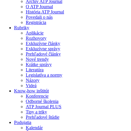
Archív ATP Journal
O ATP Journal
História ATP Journal
Povedali o nás
Registrácia
Rubriky
Aplikácie
Rozhovory
Exkluzívne články
Exkluzívne správy
Prehľadové články
Nové trendy
Krátke správy
Literatúra
Legislatíva a normy
Názory
Videá
Know-how inštitút
Konferencie
Odborné školenia
ATP Journal PLUS
Tipy a triky
Prehľadové štúdie
Podujatia
Kalendár