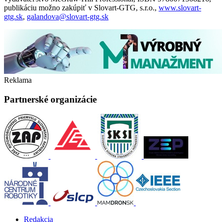
publikáciu možno zakúpiť v Slovart-GTG, s.r.o.,
www.slovart-
gtg.sk
,
galandova@slovart-gtg.sk
Reklama
Partnerské organizácie
Redakcia