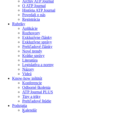
Archív ATP Journal
O ATP Journal
História ATP Journal
Povedali o nás
Registrácia
Rubriky
Aplikácie
Rozhovory
Exkluzívne články
Exkluzívne správy
Prehľadové články
Nové trendy
Krátke správy
Literatúra
Legislatíva a normy
Názory
Videá
Know-how inštitút
Konferencie
Odborné školenia
ATP Journal PLUS
Tipy a triky
Prehľadové štúdie
Podujatia
Kalendár