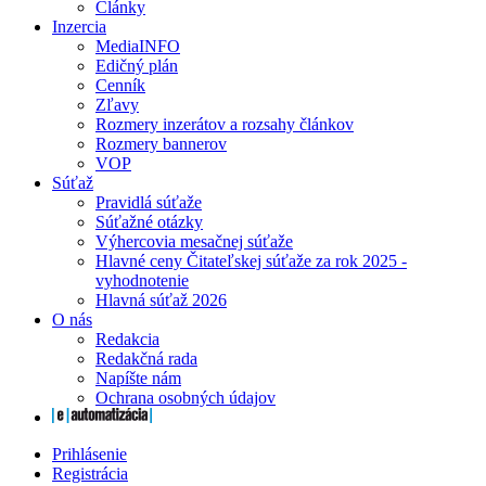
Články
Inzercia
MediaINFO
Edičný plán
Cenník
Zľavy
Rozmery inzerátov a rozsahy článkov
Rozmery bannerov
VOP
Súťaž
Pravidlá súťaže
Súťažné otázky
Výhercovia mesačnej súťaže
Hlavné ceny Čitateľskej súťaže za rok 2025 -
vyhodnotenie
Hlavná súťaž 2026
O nás
Redakcia
Redakčná rada
Napíšte nám
Ochrana osobných údajov
Prihlásenie
Registrácia