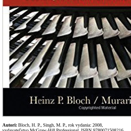
Autori:
Bloch, H. P., Singh, M. P., rok vydania: 2008,
vydavateľstvo McGraw-Hill Professional, ISBN 9780071508216,