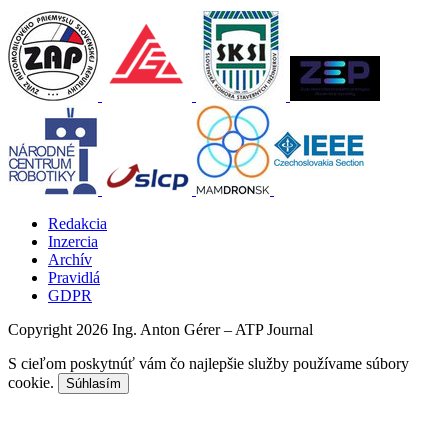
Redakcia
Inzercia
Archív
Pravidlá
GDPR
Copyright 2026 Ing. Anton Gérer – ATP Journal
S cieľom poskytnúť vám čo najlepšie služby používame súbory
cookie.
Súhlasím