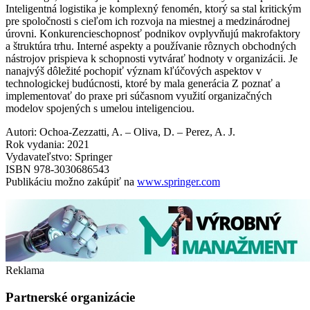
Inteligentná logistika je komplexný fenomén, ktorý sa stal kritickým
pre spoločnosti s cieľom ich rozvoja na miestnej a medzinárodnej
úrovni. Konkurencieschopnosť podnikov ovplyvňujú makrofaktory
a štruktúra trhu. Interné aspekty a používanie rôznych obchodných
nástrojov prispieva k schopnosti vytvárať hodnoty v organizácii. Je
nanajvýš dôležité pochopiť význam kľúčových aspektov v
technologickej budúcnosti, ktoré by mala generácia Z poznať a
implementovať do praxe pri súčasnom využití organizačných
modelov spojených s umelou inteligenciou.
Autori: Ochoa-Zezzatti, A. – Oliva, D. – Perez, A. J.
Rok vydania: 2021
Vydavateľstvo: Springer
ISBN 978-3030686543
Publikáciu možno zakúpiť na
www.springer.com
Reklama
Partnerské organizácie