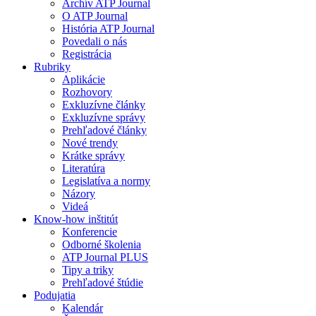
Archív ATP Journal
O ATP Journal
História ATP Journal
Povedali o nás
Registrácia
Rubriky
Aplikácie
Rozhovory
Exkluzívne články
Exkluzívne správy
Prehľadové články
Nové trendy
Krátke správy
Literatúra
Legislatíva a normy
Názory
Videá
Know-how inštitút
Konferencie
Odborné školenia
ATP Journal PLUS
Tipy a triky
Prehľadové štúdie
Podujatia
Kalendár