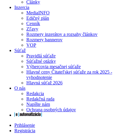
Články
Inzercia
MediaINFO
Edičný plán
Cenník
Zľavy
Rozmery inzerátov a rozsahy článkov
Rozmery bannerov
VOP
Súťaž
Pravidlá súťaže
Súťažné otázky
Výhercovia mesačnej súťaže
Hlavné ceny Čitateľskej súťaže za rok 2025 -
vyhodnotenie
Hlavná súťaž 2026
O nás
Redakcia
Redakčná rada
Napíšte nám
Ochrana osobných údajov
Prihlásenie
Registrácia