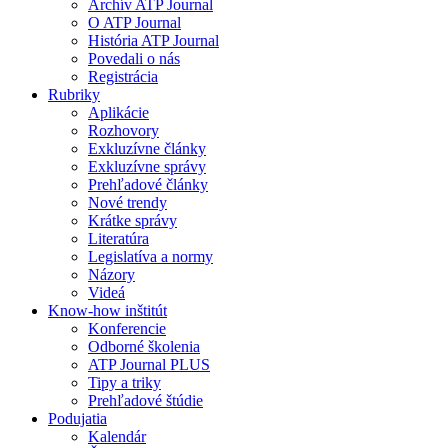
Archív ATP Journal
O ATP Journal
História ATP Journal
Povedali o nás
Registrácia
Rubriky
Aplikácie
Rozhovory
Exkluzívne články
Exkluzívne správy
Prehľadové články
Nové trendy
Krátke správy
Literatúra
Legislatíva a normy
Názory
Videá
Know-how inštitút
Konferencie
Odborné školenia
ATP Journal PLUS
Tipy a triky
Prehľadové štúdie
Podujatia
Kalendár