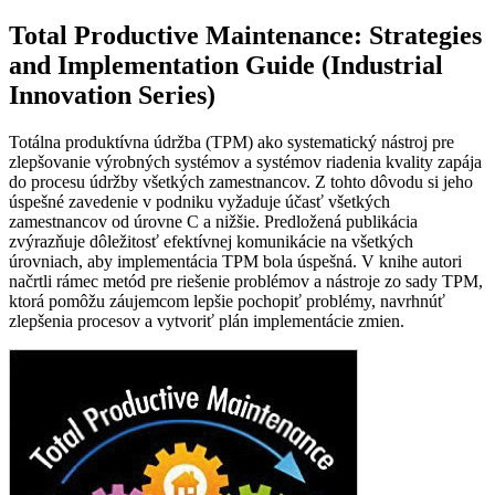
Total Productive Maintenance: Strategies
and Implementation Guide (Industrial
Innovation Series)
Totálna produktívna údržba (TPM) ako systematický nástroj pre
zlepšovanie výrobných systémov a systémov riadenia kvality zapája
do procesu údržby všetkých zamestnancov. Z tohto dôvodu si jeho
úspešné zavedenie v podniku vyžaduje účasť všetkých
zamestnancov od úrovne C a nižšie. Predložená publikácia
zvýrazňuje dôležitosť efektívnej komunikácie na všetkých
úrovniach, aby implementácia TPM bola úspešná. V knihe autori
načrtli rámec metód pre riešenie problémov a nástroje zo sady TPM,
ktorá pomôžu záujemcom lepšie pochopiť problémy, navrhnúť
zlepšenia procesov a vytvoriť plán implementácie zmien.