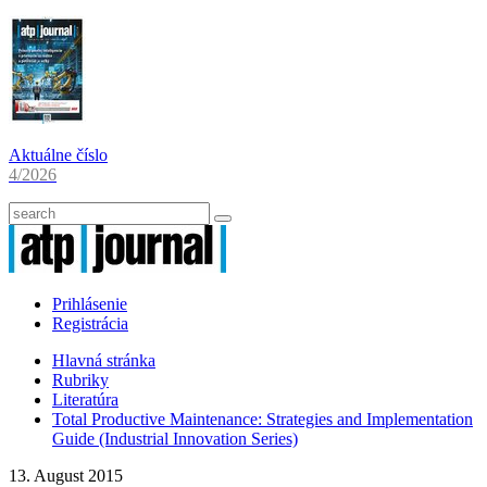
Aktuálne číslo
4/2026
Prihlásenie
Registrácia
Hlavná stránka
Rubriky
Literatúra
Total Productive Maintenance: Strategies and Implementation
Guide (Industrial Innovation Series)
13. August 2015