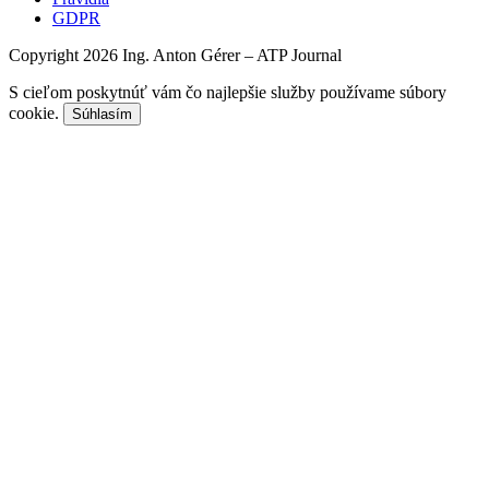
GDPR
Copyright 2026 Ing. Anton Gérer – ATP Journal
S cieľom poskytnúť vám čo najlepšie služby používame súbory
cookie.
Súhlasím