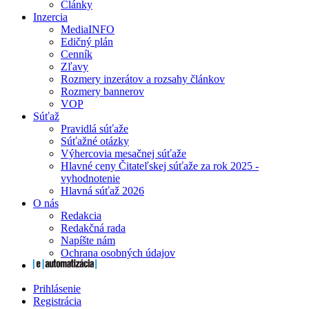
Články
Inzercia
MediaINFO
Edičný plán
Cenník
Zľavy
Rozmery inzerátov a rozsahy článkov
Rozmery bannerov
VOP
Súťaž
Pravidlá súťaže
Súťažné otázky
Výhercovia mesačnej súťaže
Hlavné ceny Čitateľskej súťaže za rok 2025 -
vyhodnotenie
Hlavná súťaž 2026
O nás
Redakcia
Redakčná rada
Napíšte nám
Ochrana osobných údajov
Prihlásenie
Registrácia