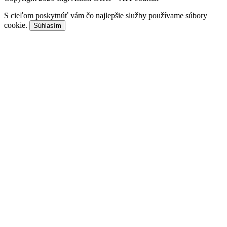
S cieľom poskytnúť vám čo najlepšie služby používame súbory
cookie.
Súhlasím