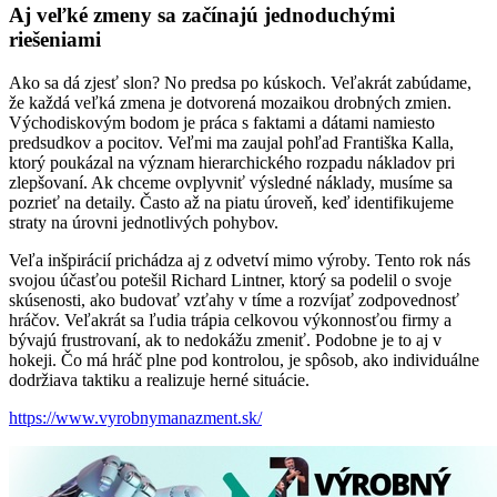
Aj veľké zmeny sa začínajú jednoduchými
riešeniami
Ako sa dá zjesť slon? No predsa po kúskoch. Veľakrát zabúdame,
že každá veľká zmena je dotvorená mozaikou drobných zmien.
Východiskovým bodom je práca s faktami a dátami namiesto
predsudkov a pocitov. Veľmi ma zaujal pohľad Františka Kalla,
ktorý poukázal na význam hierarchického rozpadu nákladov pri
zlepšovaní. Ak chceme ovplyvniť výsledné náklady, musíme sa
pozrieť na detaily. Často až na piatu úroveň, keď identifikujeme
straty na úrovni jednotlivých pohybov.
Veľa inšpirácií prichádza aj z odvetví mimo výroby. Tento rok nás
svojou účasťou potešil Richard Lintner, ktorý sa podelil o svoje
skúsenosti, ako budovať vzťahy v tíme a rozvíjať zodpovednosť
hráčov. Veľakrát sa ľudia trápia celkovou výkonnosťou firmy a
bývajú frustrovaní, ak to nedokážu zmeniť. Podobne je to aj v
hokeji. Čo má hráč plne pod kontrolou, je spôsob, ako individuálne
dodržiava taktiku a realizuje herné situácie.
https://www.vyrobnymanazment.sk/