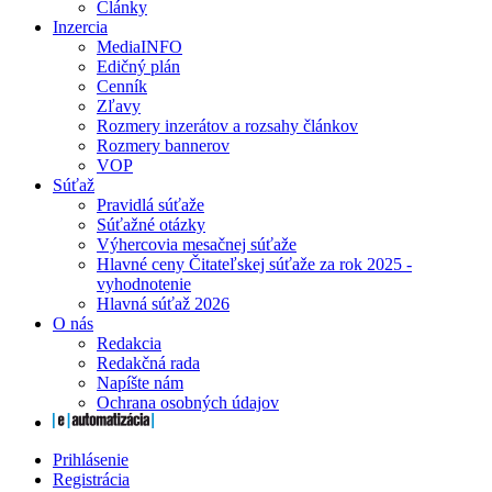
Články
Inzercia
MediaINFO
Edičný plán
Cenník
Zľavy
Rozmery inzerátov a rozsahy článkov
Rozmery bannerov
VOP
Súťaž
Pravidlá súťaže
Súťažné otázky
Výhercovia mesačnej súťaže
Hlavné ceny Čitateľskej súťaže za rok 2025 -
vyhodnotenie
Hlavná súťaž 2026
O nás
Redakcia
Redakčná rada
Napíšte nám
Ochrana osobných údajov
Prihlásenie
Registrácia