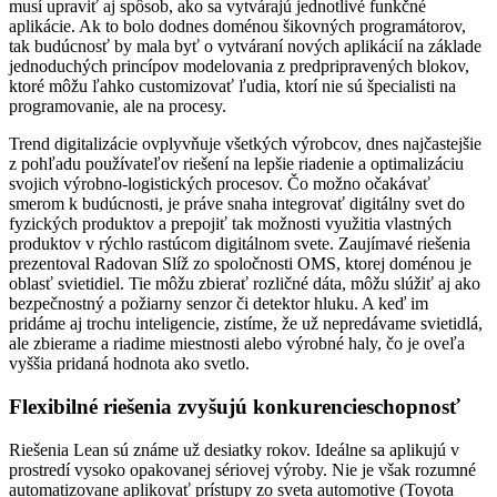
musí upraviť aj spôsob, ako sa vytvárajú jednotlivé funkčné
aplikácie. Ak to bolo dodnes doménou šikovných programátorov,
tak budúcnosť by mala byť o vytváraní nových aplikácií na základe
jednoduchých princípov modelovania z predpripravených blokov,
ktoré môžu ľahko customizovať ľudia, ktorí nie sú špecialisti na
programovanie, ale na procesy.
Trend digitalizácie ovplyvňuje všetkých výrobcov, dnes najčastejšie
z pohľadu používateľov riešení na lepšie riadenie a optimalizáciu
svojich výrobno-logistických procesov. Čo možno očakávať
smerom k budúcnosti, je práve snaha integrovať digitálny svet do
fyzických produktov a prepojiť tak možnosti využitia vlastných
produktov v rýchlo rastúcom digitálnom svete. Zaujímavé riešenia
prezentoval Radovan Slíž zo spoločnosti OMS, ktorej doménou je
oblasť svietidiel. Tie môžu zbierať rozličné dáta, môžu slúžiť aj ako
bezpečnostný a požiarny senzor či detektor hluku. A keď im
pridáme aj trochu inteligencie, zistíme, že už nepredávame svietidlá,
ale zbierame a riadime miestnosti alebo výrobné haly, čo je oveľa
vyššia pridaná hodnota ako svetlo.
Flexibilné riešenia zvyšujú konkurencieschopnosť
Riešenia Lean sú známe už desiatky rokov. Ideálne sa aplikujú v
prostredí vysoko opakovanej sériovej výroby. Nie je však rozumné
automatizovane aplikovať prístupy zo sveta automotive (Toyota