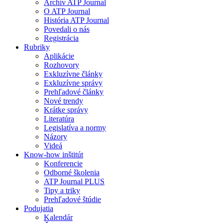
Archív ATP Journal
O ATP Journal
História ATP Journal
Povedali o nás
Registrácia
Rubriky
Aplikácie
Rozhovory
Exkluzívne články
Exkluzívne správy
Prehľadové články
Nové trendy
Krátke správy
Literatúra
Legislatíva a normy
Názory
Videá
Know-how inštitút
Konferencie
Odborné školenia
ATP Journal PLUS
Tipy a triky
Prehľadové štúdie
Podujatia
Kalendár