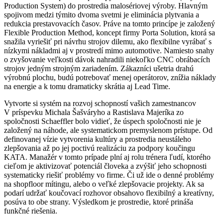
Production System) do prostredia malosériovej výroby. Hlavným
spojivom medzi týmito dvoma svetmi je eliminácia plytvania a
redukcia prestavovacích časov. Práve na tomto princípe je založený
Flexible Production Method, koncept firmy Porta Solution, ktorá sa
snažila vyriešiť pri návrhu strojov dilemu, ako flexibilne vyrábať s
nízkymi nákladmi aj v prostredí mimo automotive. Namiesto snahy
o zvyšovanie veľkosti dávok nahradili niekoľko CNC obrábacích
strojov jedným strojným zariadením. Zákazníci ušetria drahú
výrobnú plochu, budú potrebovať menej operátorov, znížia náklady
na energie a k tomu dramaticky skrátia aj Lead Time.
Vytvorte si systém na rozvoj schopností vašich zamestnancov
V príspevku Michala Šašváryho a Rastislava Majeríka zo
spoločnosti Schaeffler bolo vidieť, že úspech spoločnosti nie je
založený na náhode, ale systematickom premyslenom prístupe. Od
definovanej vízie vytvorenia kultúry a prostredia neustáleho
zlepšovania až po jej poctivú realizáciu za podpory koučingu
KATA. Manažér v tomto prípade plní aj rolu trénera ľudí, ktorého
cieľom je aktivizovať potenciál človeka a zvýšiť jeho schopnosti
systematicky riešiť problémy vo firme. Či už ide o denné problémy
na shopfloor mítingu, alebo o veľké zlepšovacie projekty. Ak sa
podarí udržať koučovací rozhovor obsahovo flexibilný a kreatívny,
posúva to obe strany. Výsledkom je prostredie, ktoré prináša
funkčné riešenia.