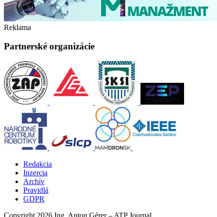
Reklama
Partnerské organizácie
Redakcia
Inzercia
Archív
Pravidlá
GDPR
Copyright 2026 Ing. Anton Gérer – ATP Journal