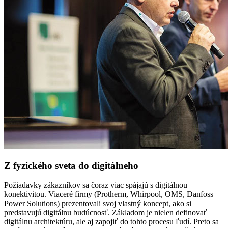
Z fyzického sveta do digitálneho
Požiadavky zákazníkov sa čoraz viac spájajú s digitálnou
konektivitou. Viaceré firmy (Protherm, Whirpool, OMS, Danfoss
Power Solutions) prezentovali svoj vlastný koncept, ako si
predstavujú digitálnu budúcnosť. Základom je nielen definovať
digitálnu architektúru, ale aj zapojiť do tohto procesu ľudí. Preto sa