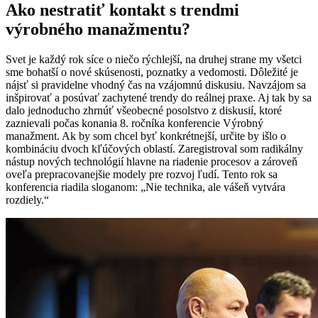
Ako nestratiť kontakt s trendmi
výrobného manažmentu?
Svet je každý rok síce o niečo rýchlejší, na druhej strane my všetci
sme bohatší o nové skúsenosti, poznatky a vedomosti. Dôležité je
nájsť si pravidelne vhodný čas na vzájomnú diskusiu. Navzájom sa
inšpirovať a posúvať zachytené trendy do reálnej praxe. Aj tak by sa
dalo jednoducho zhrnúť všeobecné posolstvo z diskusií, ktoré
zaznievali počas konania 8. ročníka konferencie Výrobný
manažment. Ak by som chcel byť konkrétnejší, určite by išlo o
kombináciu dvoch kľúčových oblastí. Zaregistroval som radikálny
nástup nových technológií hlavne na riadenie procesov a zároveň
oveľa prepracovanejšie modely pre rozvoj ľudí. Tento rok sa
konferencia riadila sloganom: „Nie technika, ale vášeň vytvára
rozdiely.“