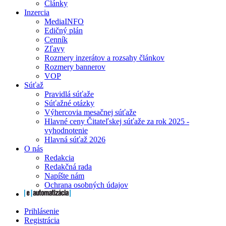
Články
Inzercia
MediaINFO
Edičný plán
Cenník
Zľavy
Rozmery inzerátov a rozsahy článkov
Rozmery bannerov
VOP
Súťaž
Pravidlá súťaže
Súťažné otázky
Výhercovia mesačnej súťaže
Hlavné ceny Čitateľskej súťaže za rok 2025 -
vyhodnotenie
Hlavná súťaž 2026
O nás
Redakcia
Redakčná rada
Napíšte nám
Ochrana osobných údajov
Prihlásenie
Registrácia