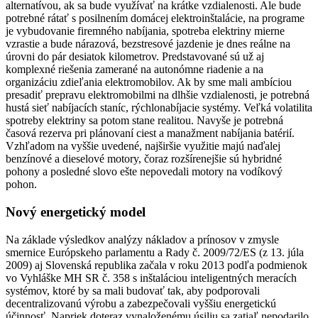
alternatívou, ak sa bude využívať na krátke vzdialenosti. Ale bude
potrebné rátať s posilnením domácej elektroinštalácie, na programe
je vybudovanie firemného nabíjania, spotreba elektriny mierne
vzrastie a bude nárazová, bezstresové jazdenie je dnes reálne na
úrovni do pár desiatok kilometrov. Predstavované sú už aj
komplexné riešenia zamerané na autonómne riadenie a na
organizáciu zdieľania elektromobilov. Ak by sme mali ambíciou
presadiť prepravu elektromobilmi na dlhšie vzdialenosti, je potrebná
hustá sieť nabíjacích staníc, rýchlonabíjacie systémy. Veľká volatilita
spotreby elektriny sa potom stane realitou. Navyše je potrebná
časová rezerva pri plánovaní ciest a manažment nabíjania batérií.
Vzhľadom na vyššie uvedené, najširšie využitie majú naďalej
benzínové a dieselové motory, čoraz rozšírenejšie sú hybridné
pohony a posledné slovo ešte nepovedali motory na vodíkový
pohon.
Nový energetický model
Na základe výsledkov analýzy nákladov a prínosov v zmysle
smernice Európskeho parlamentu a Rady č. 2009/72/ES (z 13. júla
2009) aj Slovenská republika začala v roku 2013 podľa podmienok
vo Vyhláške MH SR č. 358 s inštaláciou inteligentných meracích
systémov, ktoré by sa mali budovať tak, aby podporovali
decentralizovanú výrobu a zabezpečovali vyššiu energetickú
účinnosť. Napriek doteraz vynaloženému úsiliu sa zatiaľ nepodarilo