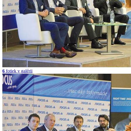
6
fotiek v galérii