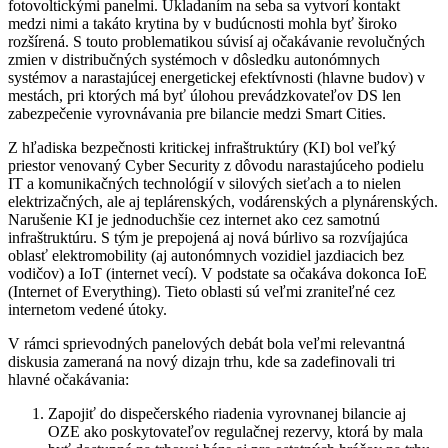
fotovoltickými panelmi. Ukladaním na seba sa vytvorí kontakt
medzi nimi a takáto krytina by v budúcnosti mohla byť široko
rozšírená. S touto problematikou súvisí aj očakávanie revolučných
zmien v distribučných systémoch v dôsledku autonómnych
systémov a narastajúcej energetickej efektívnosti (hlavne budov) v
mestách, pri ktorých má byť úlohou prevádzkovateľov DS len
zabezpečenie vyrovnávania pre bilancie medzi Smart Cities.
Z hľadiska bezpečnosti kritickej infraštruktúry (KI) bol veľký
priestor venovaný Cyber Security z dôvodu narastajúceho podielu
IT a komunikačných technológií v silových sieťach a to nielen
elektrizačných, ale aj teplárenských, vodárenských a plynárenských.
Narušenie KI je jednoduchšie cez internet ako cez samotnú
infraštruktúru. S tým je prepojená aj nová búrlivo sa rozvíjajúca
oblasť elektromobility (aj autonómnych vozidiel jazdiacich bez
vodičov) a IoT (internet vecí). V podstate sa očakáva dokonca IoE
(Internet of Everything). Tieto oblasti sú veľmi zraniteľné cez
internetom vedené útoky.
V rámci sprievodných panelových debát bola veľmi relevantná
diskusia zameraná na nový dizajn trhu, kde sa zadefinovali tri
hlavné očakávania:
Zapojiť do dispečerského riadenia vyrovnanej bilancie aj
OZE ako poskytovateľov regulačnej rezervy, ktorá by mala