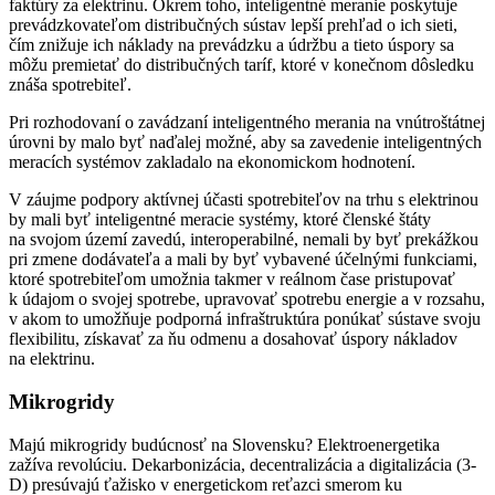
faktúry za elektrinu. Okrem toho, inteligentné meranie poskytuje
prevádzkovateľom distribučných sústav lepší prehľad o ich sieti,
čím znižuje ich náklady na prevádzku a údržbu a tieto úspory sa
môžu premietať do distribučných taríf, ktoré v konečnom dôsledku
znáša spotrebiteľ.
Pri rozhodovaní o zavádzaní inteligentného merania na vnútroštátnej
úrovni by malo byť naďalej možné, aby sa zavedenie inteligentných
meracích systémov zakladalo na ekonomickom hodnotení.
V záujme podpory aktívnej účasti spotrebiteľov na trhu s elektrinou
by mali byť inteligentné meracie systémy, ktoré členské štáty
na svojom území zavedú, interoperabilné, nemali by byť prekážkou
pri zmene dodávateľa a mali by byť vybavené účelnými funkciami,
ktoré spotrebiteľom umožnia takmer v reálnom čase pristupovať
k údajom o svojej spotrebe, upravovať spotrebu energie a v rozsahu,
v akom to umožňuje podporná infraštruktúra ponúkať sústave svoju
flexibilitu, získavať za ňu odmenu a dosahovať úspory nákladov
na elektrinu.
Mikrogridy
Majú mikrogridy budúcnosť na Slovensku? Elektroenergetika
zažíva revolúciu. Dekarbonizácia, decentralizácia a digitalizácia (3-
D) presúvajú ťažisko v energetickom reťazci smerom ku