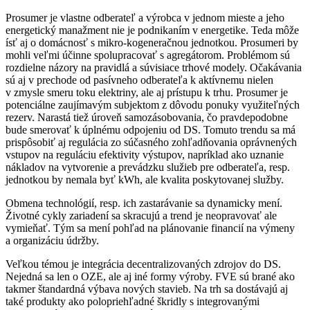
Prosumer je vlastne odberateľ a výrobca v jednom mieste a jeho
energetický manažment nie je podnikaním v energetike. Teda môže
ísť aj o domácnosť s mikro-kogeneračnou jednotkou. Prosumeri by
mohli veľmi účinne spolupracovať s agregátorom. Problémom sú
rozdielne názory na pravidlá a súvisiace trhové modely. Očakávania
sú aj v prechode od pasívneho odberateľa k aktívnemu nielen
v zmysle smeru toku elektriny, ale aj prístupu k trhu. Prosumer je
potenciálne zaujímavým subjektom z dôvodu ponuky využiteľných
rezerv. Narastá tiež úroveň samozásobovania, čo pravdepodobne
bude smerovať k úplnému odpojeniu od DS. Tomuto trendu sa má
prispôsobiť aj regulácia zo súčasného zohľadňovania oprávnených
vstupov na reguláciu efektivity výstupov, napríklad ako uznanie
nákladov na vytvorenie a prevádzku služieb pre odberateľa, resp.
jednotkou by nemala byť kWh, ale kvalita poskytovanej služby.
Obmena technológií, resp. ich zastarávanie sa dynamicky mení.
Životné cykly zariadení sa skracujú a trend je neopravovať ale
vymieňať. Tým sa mení pohľad na plánovanie financií na výmeny
a organizáciu údržby.
Veľkou témou je integrácia decentralizovaných zdrojov do DS.
Nejedná sa len o OZE, ale aj iné formy výroby. FVE sú brané ako
takmer štandardná výbava nových stavieb. Na trh sa dostávajú aj
také produkty ako polopriehľadné škridly s integrovanými