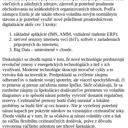
viteľných a záložných zdrojov, zároveň je potrebné posilnenie
obcho­dovania na krátkodobých organizovaných trhoch. Podľa
zástupcu Enelu je ale takáto trhová volatilita novým normálnym
stavom a je potrebné využiť nové príležitosti prostredníctvom
digitalizácie aktív cez 3 kroky:
základné aplikácie (IMS, AMM, vzdialené riadenie ERP);
sieťové senzory internetu vecí (IoT), softvér v zariadeniach
pripojených do internetu;
Big Data – umiestnené v cloude.
Diskutujúci sa zhodli najmä v tom, že nové technológie predstavujú
revolučné zmeny v energetických technológiách a tiež v ich
využívaní. Moderné technológie skracujú inovačné cykly a to
vytvára tlak na investície. Predpokladá sa zvýšenie záujmu
odberateľov o riadenie svojej spotreby, ale viacerí spochybňovali, či
to prinesie aj presun zaťaženia mimo špičku. Skôr očakávajú, že sa
rozdielne záujmy (a špekulácie) dodávateľov premietnu vo volatilite
diagramov a to spôsobí nárast potreby vytvoriť dostatok regulačnej
rezervy. Cezhraničné prenosy budú ďalej narastať a lokálne
problémy sa budú šíriť aj cez hranice. Nie je vyriešený potrebný
nárast kapacít pre pokrytie nárokov na vzrastajúce cezhraničné toky.
Zhoda vládla aj v tom, že sa očakáva aj nárast volatility cien a tlak
na väčšiu flexibilitu cezhraničných dodávok, práve z dôvodu
vytvorenia väčšieho priestoru pre trhové špekulácie.