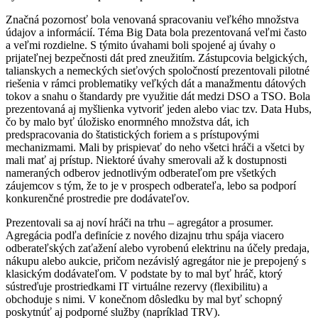
Značná pozornosť bola venovaná spracovaniu veľkého množstva
údajov a informácií. Téma Big Data bola prezentovaná veľmi často
a veľmi rozdielne. S týmito úvahami boli spojené aj úvahy o
prijateľnej bezpečnosti dát pred zneužitím. Zástupcovia belgických,
talianskych a nemeckých sieťových spoločností prezentovali pilotné
riešenia v rámci problematiky veľkých dát a manažmentu dátových
tokov a snahu o štandardy pre využitie dát medzi DSO a TSO. Bola
prezentovaná aj myšlienka vytvoriť jeden alebo viac tzv. Data Hubs,
čo by malo byť úložisko enormného množstva dát, ich
predspracovania do štatistických foriem a s prístupovými
mechanizmami. Mali by prispievať do neho všetci hráči a všetci by
mali mať aj prístup. Niektoré úvahy smerovali až k dostupnosti
nameraných odberov jednotlivým odberateľom pre všetkých
záujemcov s tým, že to je v prospech odberateľa, lebo sa podporí
konkurenčné prostredie pre dodávateľov.
Prezentovali sa aj noví hráči na trhu – agregátor a prosumer.
Agregácia podľa definície z nového dizajnu trhu spája viacero
odberateľských zaťažení alebo vyrobenú elektrinu na účely predaja,
nákupu alebo aukcie, pričom nezávislý agregátor nie je prepojený s
klasickým dodávateľom. V podstate by to mal byť hráč, ktorý
sústreďuje prostriedkami IT virtuálne rezervy (flexibilitu) a
obchoduje s nimi. V konečnom dôsledku by mal byť schopný
poskytnúť aj podporné služby (napríklad TRV).