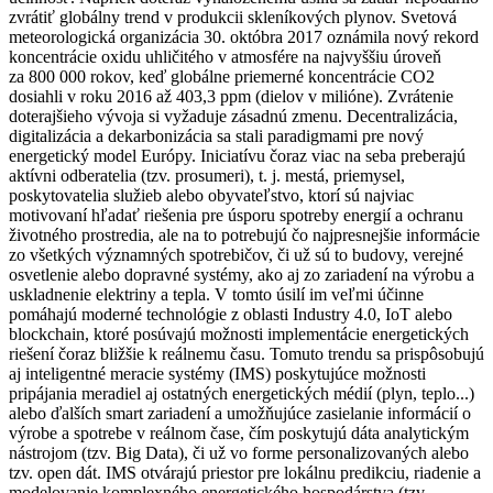
zvrátiť globálny trend v produkcii skleníkových plynov. Svetová
meteorologická organizácia 30. októbra 2017 oznámila nový rekord
koncentrácie oxidu uhličitého v atmosfére na najvyššiu úroveň
za 800 000 rokov, keď globálne priemerné koncentrácie CO2
dosiahli v roku 2016 až 403,3 ppm (dielov v milióne). Zvrátenie
doterajšieho vývoja si vyžaduje zásadnú zmenu. Decentralizácia,
digitalizácia a dekarbonizácia sa stali paradigmami pre nový
energetický model Európy. Iniciatívu čoraz viac na seba preberajú
aktívni odberatelia (tzv. prosumeri), t. j. mestá, priemysel,
poskytovatelia služieb alebo obyvateľstvo, ktorí sú najviac
motivovaní hľadať riešenia pre úsporu spotreby energií a ochranu
životného prostredia, ale na to potrebujú čo najpresnejšie informácie
zo všetkých významných spotrebičov, či už sú to budovy, verejné
osvetlenie alebo dopravné systémy, ako aj zo zariadení na výrobu a
uskladnenie elektriny a tepla. V tomto úsilí im veľmi účinne
pomáhajú moderné technológie z oblasti Industry 4.0, IoT alebo
blockchain, ktoré posúvajú možnosti implementácie energetických
riešení čoraz bližšie k reálnemu času. Tomuto trendu sa prispôsobujú
aj inteligentné meracie systémy (IMS) poskytujúce možnosti
pripájania meradiel aj ostatných energetických médií (plyn, teplo...)
alebo ďalších smart zariadení a umožňujúce zasielanie informácií o
výrobe a spotrebe v reálnom čase, čím poskytujú dáta analytickým
nástrojom (tzv. Big Data), či už vo forme personalizovaných alebo
tzv. open dát. IMS otvárajú priestor pre lokálnu predikciu, riadenie a
modelovanie komplexného energetického hospodárstva (tzv.