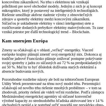
koncovému zákazníkovi. Na trhu s elektrinou tak vznikajú
príležitosti pre nové obchodné modely. Jedným z nich je aj koncept
mikrogridov, ktorý je postavený na inteligentných technológiách.
Riešenie umožňuje aktívne riadenie výroby z obnoviteľných
zdrojov a spotreby elektriny medzi koncovými zákazníkmi.
Súčasťou je uskladnenie elektriny v rámci inteligentnej siete a
rozúčtovanie dodaných prebytkov elektriny malovýrobcom. Tu zase
vzniká priestor pre ďalší technologický trend – Blockchain.
Kam smerujem Európa
Zmeny sa očakávajú aj v oblasti „veľkej“ energetiky. Viaceré
európske krajiny plánujú zmeniť svoj energetický mix. Dokonca aj
tradične jadrové Francúzsko plánuje znižovať postupne pokrývanie
svojej spotreby z jadra zo súčasných asi 72 % na predpokladaných
asi 50 %. Mal by to byť dôsledok dožívania starých elektrární a
absencie budovania nových.
Pozoruhodne rozdielne názory ale boli na tohtoročnom European
Utility Week prezentované na tému nový model trhu. Prezentujúci
očakávajú od nového trhu riešenie mnohých problémov – v tom sa
zhodovali, priority riešení ale videli veľmi rozdielne. Podľa zástupcu
Medzinárodnej energetickej agentúry sú súčasné konvenčné
výrobné kapacity zo strednodobého hľadiska aktivované len v 14 %
obchodných periód a je potrebné určiť pravidlá pre prevádzku obno­