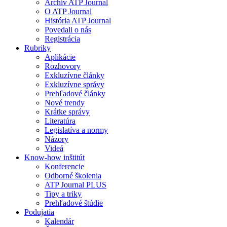
Archív ATP Journal
O ATP Journal
História ATP Journal
Povedali o nás
Registrácia
Rubriky
Aplikácie
Rozhovory
Exkluzívne články
Exkluzívne správy
Prehľadové články
Nové trendy
Krátke správy
Literatúra
Legislatíva a normy
Názory
Videá
Know-how inštitút
Konferencie
Odborné školenia
ATP Journal PLUS
Tipy a triky
Prehľadové štúdie
Podujatia
Kalendár