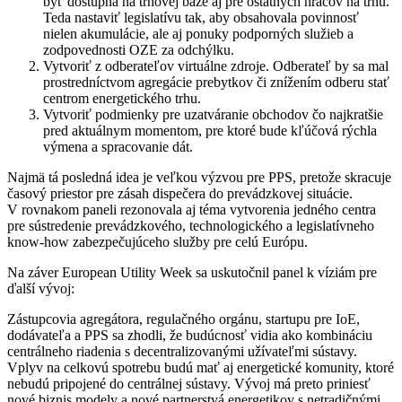
byť dostupná na trhovej báze aj pre ostatných hráčov na trhu.
Teda nastaviť legislatívu tak, aby obsahovala povinnosť
nielen akumulácie, ale aj ponuky podporných služieb a
zodpovednosti OZE za odchýlku.
Vytvoriť z odberateľov virtuálne zdroje. Odberateľ by sa mal
prostredníctvom agregácie prebytkov či znížením odberu stať
centrom energetického trhu.
Vytvoriť podmienky pre uzatváranie obchodov čo najkratšie
pred aktuálnym momentom, pre ktoré bude kľúčová rýchla
výmena a spracovanie dát.
Najmä tá posledná idea je veľkou výzvou pre PPS, pretože skracuje
časový priestor pre zásah dispečera do prevádzkovej situácie.
V rovnakom paneli rezonovala aj téma vytvorenia jedného centra
pre sústredenie prevádzkového, technologického a legislatívneho
know-how zabezpečujúceho služby pre celú Európu.
Na záver European Utility Week sa uskutočnil panel k víziám pre
ďalší vývoj:
Zástupcovia agregátora, regulačného orgánu, startupu pre IoE,
dodávateľa a PPS sa zhodli, že budúcnosť vidia ako kombináciu
centrálneho riadenia s decentralizovanými užívateľmi sústavy.
Vplyv na celkovú spotrebu budú mať aj energetické komunity, ktoré
nebudú pripojené do centrálnej sústavy. Vývoj má preto priniesť
nové biznis modely a nové partnerstvá energetikov s netradičnými