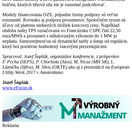
hráčmi, ktorých trhovú silu nie je rozumné podceňovať.
Modely financovania OZE, prípadne formy podpory sú veľmi
rozmanité. Rovnako aj podpora prosumerov. Spoločným rysom sú
úľavy od platenia niektorých zložiek koncovej ceny. Napríklad
obdoba našej TPS označovaná vo Francúzsku CSPE činí 22,50
eura/MWh a prosumeri s inštalovaným výkonom do 1 MW ju
neplatia. Samozrejmosťou sú dynamické tarify a ústup od regulácie,
ktorý bol pozitívne hodnotený viacerými prezentujúcimi.
Spracoval: Jozef Šupšák, organizátor konferencie, z príspevkov
F. Pecha (SEPS), P. Chochola (Atos), M, Nicza (MH SR), L.
Lázničku (Sféra), M. Slivu (OKTE) ako aj z prezentácii na European
Utility Week 2017 v Amsterdame.
Jozef Šupšák
www.eFocus.sk
Reklama