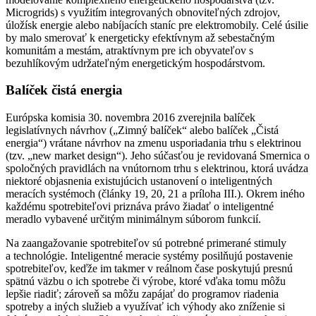
Microgrids) s využitím integrovaných obnoviteľných zdrojov,
úložísk energie alebo nabíjacích staníc pre elektromobily. Celé úsilie
by malo smerovať k energeticky efektívnym až sebestačným
komunitám a mestám, atraktívnym pre ich obyvateľov s
bezuhlíkovým udržateľným energetickým hospodárstvom.
Balíček čistá energia
Európska komisia 30. novembra 2016 zverejnila balíček
legislatívnych návrhov („Zimný balíček“ alebo balíček „Čistá
energia“) vrátane návrhov na zmenu usporiadania trhu s elektrinou
(tzv. „new market design“). Jeho súčasťou je revidovaná Smernica o
spoločných pravidlách na vnútornom trhu s elektrinou, ktorá uvádza
niektoré objasnenia existujúcich ustanovení o inteligentných
meracích systémoch (články 19, 20, 21 a príloha III.). Okrem iného
každému spotrebiteľovi priznáva právo žiadať o inteligentné
meradlo vybavené určitým minimálnym súborom funkcií.
Na zaangažovanie spotrebiteľov sú potrebné primerané stimuly
a technológie. Inteligentné meracie systémy posilňujú postavenie
spotrebiteľov, keďže im takmer v reálnom čase poskytujú presnú
spätnú väzbu o ich spotrebe či výrobe, ktoré vďaka tomu môžu
lepšie riadiť; zároveň sa môžu zapájať do programov riadenia
spotreby a iných služieb a využívať ich výhody ako zníženie si